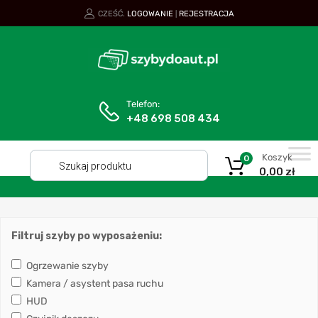
CZEŚĆ.
LOGOWANIE
REJESTRACJA
|
Telefon:
+48 698 508 434
Koszyk
0
0,00
zł
Filtruj szyby po wyposażeniu:
Ogrzewanie szyby
Kamera / asystent pasa ruchu
HUD