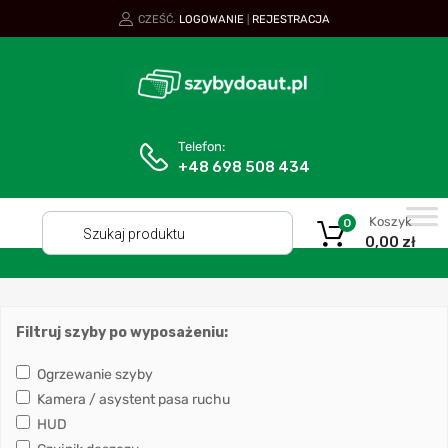
CZEŚĆ.
LOGOWANIE
REJESTRACJA
|
Telefon:
+48 698 508 434
Koszyk
0
0,00
zł
Filtruj szyby po wyposażeniu:
Ogrzewanie szyby
Kamera / asystent pasa ruchu
HUD