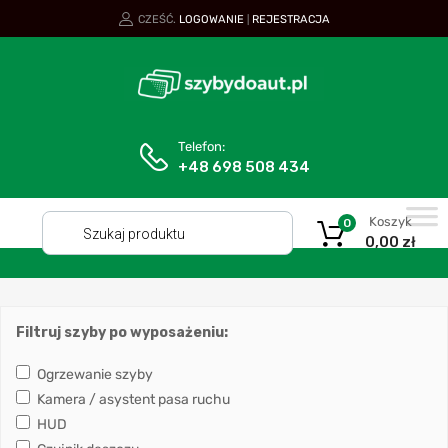
CZEŚĆ.
LOGOWANIE
REJESTRACJA
|
Telefon:
+48 698 508 434
Koszyk
0
0,00
zł
Filtruj szyby po wyposażeniu:
Ogrzewanie szyby
Kamera / asystent pasa ruchu
HUD