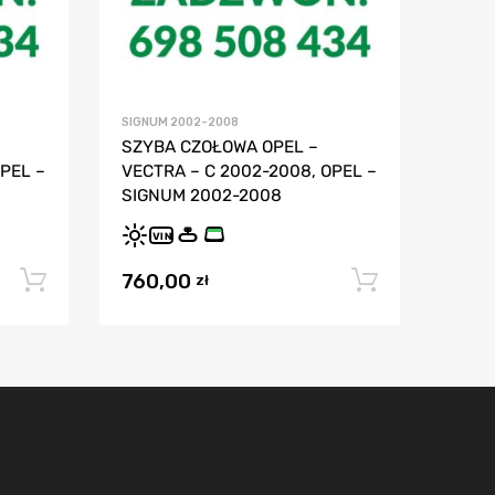
SIGNUM 2002-2008
SZYBA CZOŁOWA OPEL –
PEL –
VECTRA – C 2002-2008, OPEL –
SIGNUM 2002-2008
VIN
760,00
Dodaj do koszyka
Dodaj do
zł