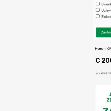
Okien
Uchwy
Zielon
Zastos
Home
OP
C 20
Wyświetla