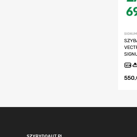
SIGNUM
SZYB
VECTR
SIGN
VIN
550
SZYBYDOAUT.PL