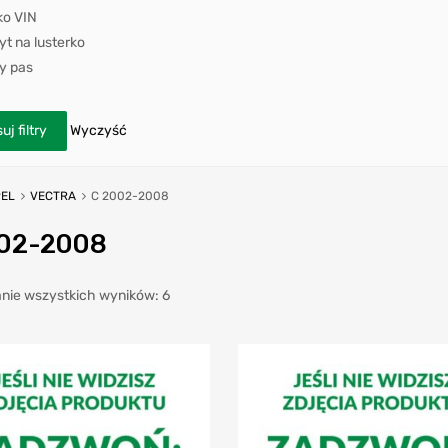
ko VIN
t na lusterko
y pas
uj filtry
Wyczyść
EL
VECTRA
C 2002-2008
02-2008
nie wszystkich wyników: 6