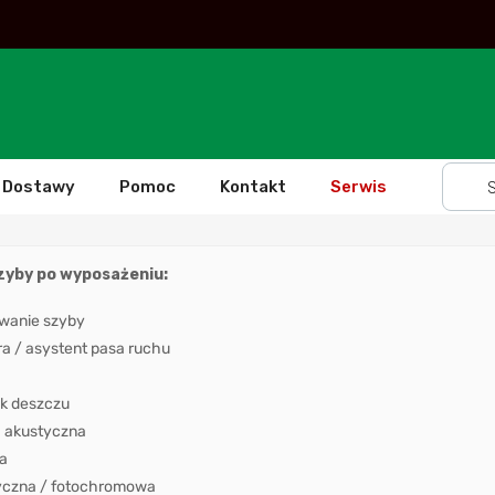
Dostawy
Pomoc
Kontakt
Serwis
szyby po wyposażeniu:
wanie szyby
 / asystent pasa ruchu
k deszczu
 akustyczna
a
yczna / fotochromowa