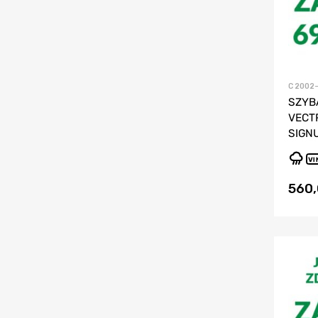
C 2002
SZYB
VECTR
SIGN
VI
560