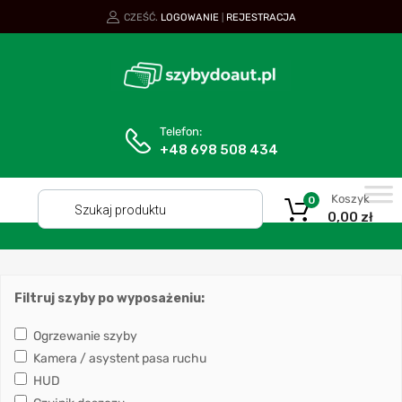
CZEŚĆ.
LOGOWANIE
REJESTRACJA
|
Telefon:
+48 698 508 434
Koszyk
0
0,00
zł
Filtruj szyby po wyposażeniu:
Ogrzewanie szyby
Kamera / asystent pasa ruchu
HUD