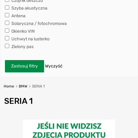
Czujnik deszczu
Szyba akustyczna
Antena
Solaryczna / fotochromowa
Okienko VIN
Uchwyt na lusterko
Zielony pas
Zastosuj filtry
Wyczyść
Home
BMW
SERIA 1
SERIA 1