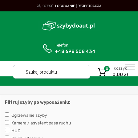
CZEŚĆ.
LOGOWANIE
REJESTRACJA
|
Telefon:
+48 698 508 434
Koszyk
0
0,00
zł
Filtruj szyby po wyposażeniu:
Ogrzewanie szyby
Kamera / asystent pasa ruchu
HUD