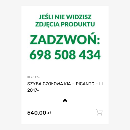
III 2017-
SZYBA CZOŁOWA KIA – PICANTO – III
2017-
540,00
Dodaj 
zł