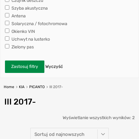
Czujnik deszczu
Szyba akustyczna
Antena
Solaryczna / fotochromowa
Okienko VIN
Uchwyt na lusterko
Zielony pas
Zastosuj filtry
Wyczyść
Home
KIA
PICANTO
III 2017-
III 2017-
Wyświetlanie wszystkich wyników: 2