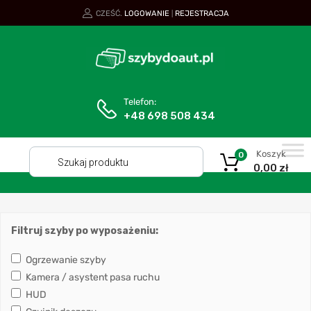
CZEŚĆ.
LOGOWANIE
REJESTRACJA
|
Telefon:
+48 698 508 434
Koszyk
0
0,00
zł
Filtruj szyby po wyposażeniu:
Ogrzewanie szyby
Kamera / asystent pasa ruchu
HUD