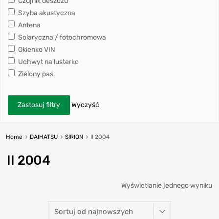
Czujnik deszczu
Szyba akustyczna
Antena
Solaryczna / fotochromowa
Okienko VIN
Uchwyt na lusterko
Zielony pas
Zastosuj filtry
Wyczyść
Home
DAIHATSU
SIRION
II 2004
II 2004
Wyświetlanie jednego wyniku