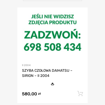
II 2004
SZYBA CZOŁOWA DAIHATSU –
SIRION – II 2004
580,00
Dodaj 
zł