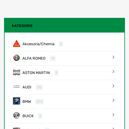
KATEGORIE
Akcesoria/Chemia
3
ALFA ROMEO
14
ASTON MARTIN
9
AUDI
112
BMW
203
BUICK
3