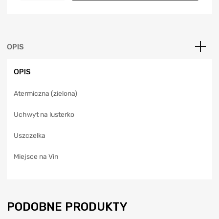
t
e
r
n
a
OPIS
t
i
OPIS
v
e
Atermiczna (zielona)
:
Uchwyt na lusterko
Uszczelka
Miejsce na Vin
PODOBNE PRODUKTY