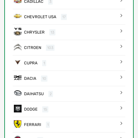
CADILLAC
3
CHEVROLET USA
17
CHRYSLER
13
CITROEN
103
CUPRA
1
DACIA
10
DAIHATSU
2
DODGE
15
FERRARI
1