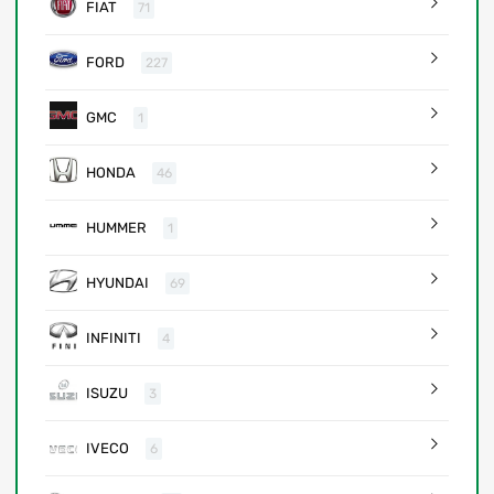
FIAT
71
FORD
227
GMC
1
HONDA
46
HUMMER
1
HYUNDAI
69
INFINITI
4
ISUZU
3
IVECO
6