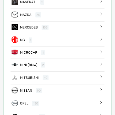
MASERATI
2
MAZDA
60
MERCEDES
155
MG
1
MICROCAR
1
MINI (BMW)
2
MITSUBISHI
40
NISSAN
90
OPEL
130