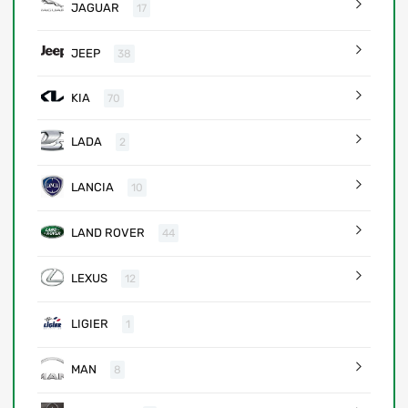
JAGUAR
17
JEEP
38
KIA
70
LADA
2
LANCIA
10
LAND ROVER
44
LEXUS
12
LIGIER
1
MAN
8