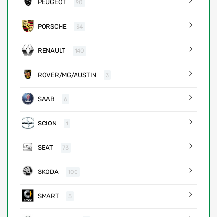
PEUGEOT
90
PORSCHE
34
RENAULT
140
ROVER/MG/AUSTIN
3
SAAB
6
SCION
1
SEAT
73
SKODA
100
SMART
5