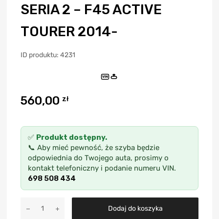
SERIA 2 – F45 ACTIVE
TOURER 2014-
ID produktu: 4231
VIN
560,00
zł
✅
Produkt dostępny.
📞 Aby mieć pewność, że szyba będzie
odpowiednia do Twojego auta, prosimy o
kontakt telefoniczny i podanie numeru VIN.
698 508 434
A
Dodaj do koszyka
l