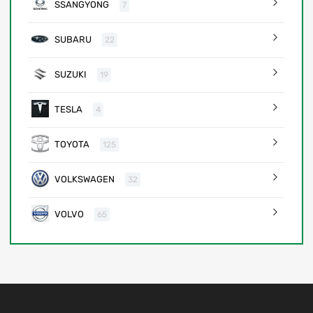
SSANGYONG
7
SUBARU
22
SUZUKI
19
TESLA
4
TOYOTA
125
VOLKSWAGEN
32
VOLVO
65