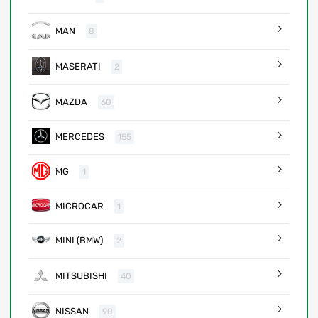
MAN
8
MASERATI
2
MAZDA
60
MERCEDES
155
MG
1
MICROCAR
1
MINI (BMW)
2
MITSUBISHI
40
NISSAN
90