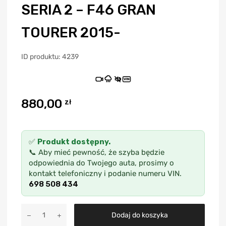
SERIA 2 – F46 GRAN
TOURER 2015-
ID produktu: 4239
VIN
880,00
zł
✅
Produkt dostępny.
📞 Aby mieć pewność, że szyba będzie
odpowiednia do Twojego auta, prosimy o
kontakt telefoniczny i podanie numeru VIN.
698 508 434
A
Dodaj do koszyka
l