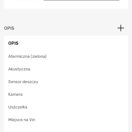
t
e
r
n
a
OPIS
t
i
OPIS
v
e
Atermiczna (zielona)
:
Akustyczna
Sensor deszczu
Kamera
Uszczelka
Miejsce na Vin