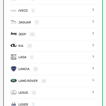
IVECO
6
JAGUAR
17
JEEP
38
KIA
70
LADA
2
LANCIA
10
LAND ROVER
44
LEXUS
12
LIGIER
1