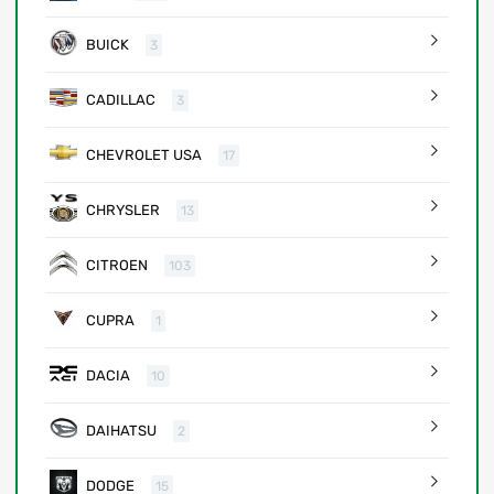
BUICK
3
CADILLAC
3
CHEVROLET USA
17
CHRYSLER
13
CITROEN
103
CUPRA
1
DACIA
10
DAIHATSU
2
DODGE
15