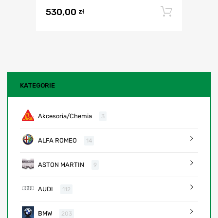
530,00
Dodaj 
zł
KATEGORIE
Akcesoria/Chemia
3
ALFA ROMEO
14
ASTON MARTIN
9
AUDI
112
BMW
203