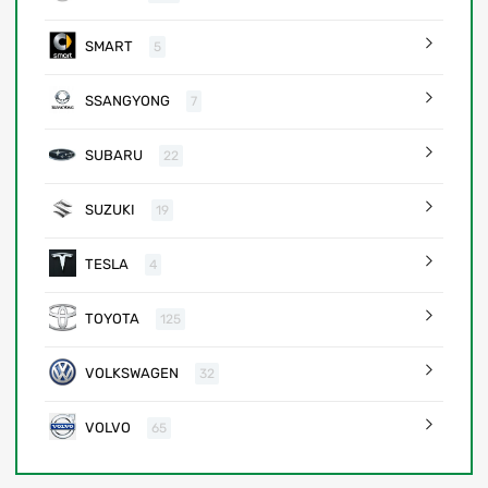
SMART
5
SSANGYONG
7
SUBARU
22
SUZUKI
19
TESLA
4
TOYOTA
125
VOLKSWAGEN
32
VOLVO
65