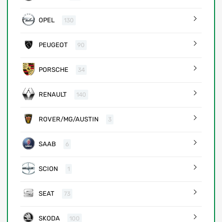
OPEL
130
PEUGEOT
90
PORSCHE
34
RENAULT
140
ROVER/MG/AUSTIN
3
SAAB
6
SCION
1
SEAT
73
SKODA
100