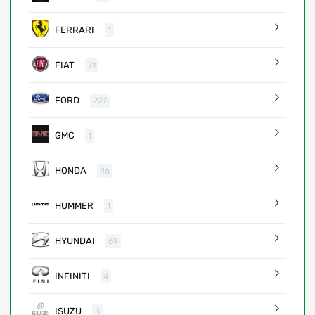
FERRARI
1
FIAT
71
FORD
227
GMC
1
HONDA
46
HUMMER
1
HYUNDAI
69
INFINITI
4
ISUZU
3