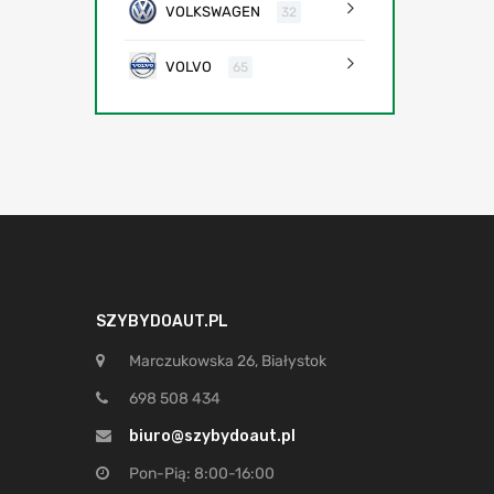
VOLKSWAGEN
32
VOLVO
65
SZYBYDOAUT.PL
Marczukowska 26, Białystok
698 508 434
biuro@szybydoaut.pl
Pon-Pią: 8:00-16:00