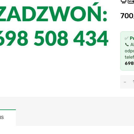
VIN
700
✅
P
📞 A
odpo
tele
698
IS