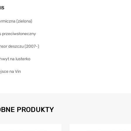
IS
rmiczna (zielona)
s przeciwsłoneczny
nsor deszczu (2007-)
hwyt na lusterko
jsce na Vin
BNE PRODUKTY