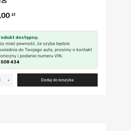
,00
zł
rodukt dostępny.
by mieć pewność, że szyba będzie
wiednia do Twojego auta, prosimy o kontakt
foniczny i podanie numeru VIN.
 508 434
A
Dodaj do koszyka
l
t
e
r
n
a
t
i