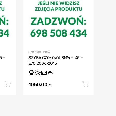
E70 2006-2013
5 –
SZYBA CZOŁOWA BMW – X5 –
E70 2006-2013
VIN
1050,00
Dodaj do koszyka
Dodaj do
zł