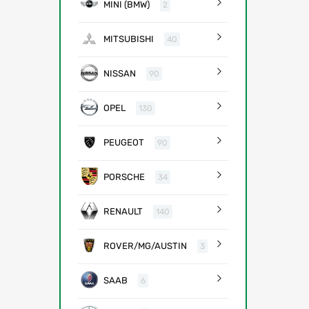
MINI (BMW)
2
MITSUBISHI
40
NISSAN
90
OPEL
130
PEUGEOT
90
PORSCHE
34
RENAULT
140
ROVER/MG/AUSTIN
3
SAAB
6