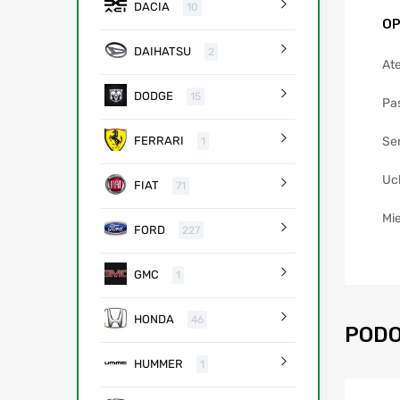
DACIA
10
OP
DAIHATSU
2
Ate
DODGE
15
Pa
Se
FERRARI
1
Uc
FIAT
71
Mie
FORD
227
GMC
1
HONDA
46
PODO
HUMMER
1