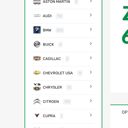
ASTON MARTIN
9
AUDI
112
BMW
203
BUICK
3
CADILLAC
3
CHEVROLET USA
17
CHRYSLER
13
CITROEN
103
OP
CUPRA
1