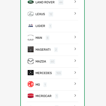
LAND ROVER
44
LEXUS
12
LIGIER
1
MAN
8
MASERATI
2
MAZDA
60
MERCEDES
155
MG
1
MICROCAR
1