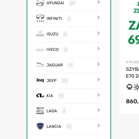
HYUNDAI
69
INFINITI
4
ISUZU
3
IVECO
6
E70 20
JAGUAR
17
SZYB
E70 
JEEP
38
KIA
70
860
LADA
2
LANCIA
10