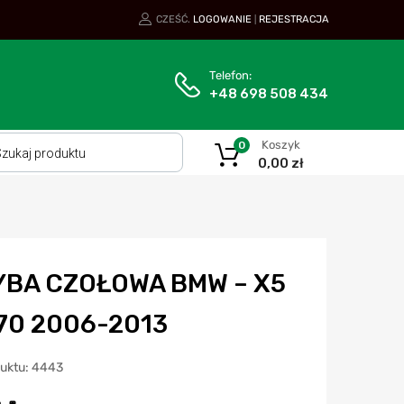
CZEŚĆ.
LOGOWANIE
REJESTRACJA
|
Telefon:
+48 698 508 434
Koszyk
0
0,00
zł
YBA CZOŁOWA BMW – X5
E70 2006-2013
duktu: 4443