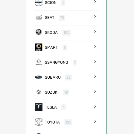
SCION
1
SEAT
73
SKODA
100
SMART
5
SSANGYONG
7
SUBARU
22
SUZUKI
19
TESLA
4
TOYOTA
125