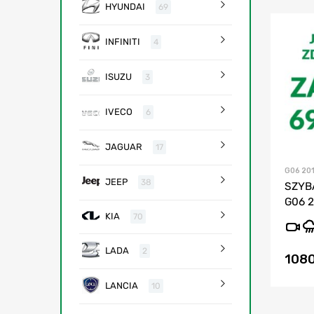
HYUNDAI
69
INFINITI
4
ISUZU
3
IVECO
6
JAGUAR
17
G06 20
JEEP
38
SZYB
G06 2
KIA
70
LADA
2
108
LANCIA
10