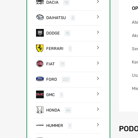
DACIA
10
OP
DAIHATSU
2
Ate
DODGE
15
Ak
Se
FERRARI
1
Ka
FIAT
71
Us
FORD
227
Mie
GMC
1
HONDA
46
HUMMER
1
PODO