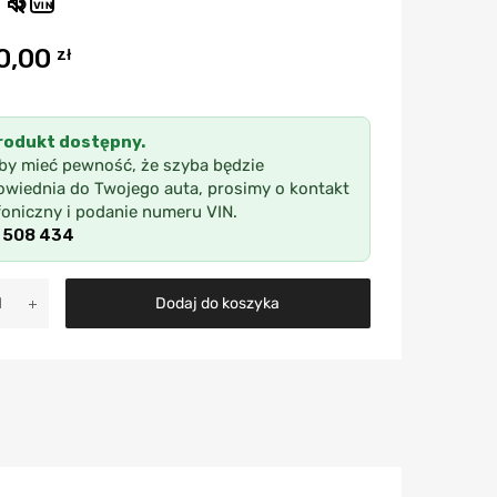
VIN
0,00
zł
rodukt dostępny.
by mieć pewność, że szyba będzie
wiednia do Twojego auta, prosimy o kontakt
foniczny i podanie numeru VIN.
 508 434
A
Dodaj do koszyka
l
t
e
r
n
a
t
i