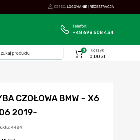
CZEŚĆ.
LOGOWANIE
REJESTRACJA
|
Telefon:
+48 698 508 434
Koszyk
0
0,00
zł
YBA CZOŁOWA BMW – X6
06 2019-
duktu: 4484