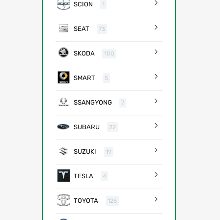
SCION
1
SEAT
73
SKODA
100
SMART
5
SSANGYONG
7
SUBARU
22
SUZUKI
19
TESLA
4
TOYOTA
125