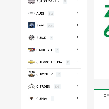
ASTON MARTIN
9
AUDI
112
BMW
203
BUICK
3
CADILLAC
3
CHEVROLET USA
17
CHRYSLER
13
CITROEN
103
OP
CUPRA
1