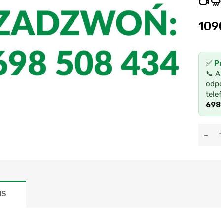
109
✅
P
📞 A
odpo
tele
698
IS