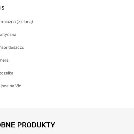
IS
rmiczna (zielona)
ustyczna
nsor deszczu
mera
zczelka
jsce na Vin
BNE PRODUKTY