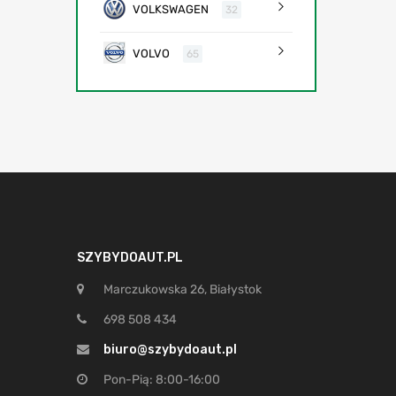
VOLKSWAGEN
32
VOLVO
65
SZYBYDOAUT.PL
Marczukowska 26, Białystok
698 508 434
biuro@szybydoaut.pl
Pon-Pią: 8:00-16:00