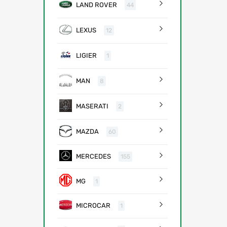
LAND ROVER
44
LEXUS
12
LIGIER
1
MAN
8
MASERATI
2
MAZDA
60
MERCEDES
155
MG
1
MICROCAR
1