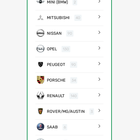
MINI (BMW)
2
MITSUBISHI
40
NISSAN
90
OPEL
130
PEUGEOT
90
PORSCHE
34
RENAULT
140
ROVER/MG/AUSTIN
3
SAAB
6