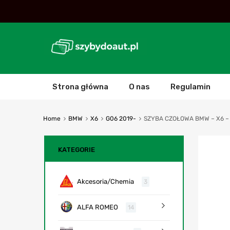
Strona główna
O nas
Regulamin
Home
BMW
X6
G06 2019-
SZYBA CZOŁOWA BMW – X6 – 
KATEGORIE
Akcesoria/Chemia
3
ALFA ROMEO
14