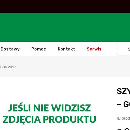
Dostawy
Pomoc
Kontakt
Serwis
G06 2019-
SZ
– G
ID pro