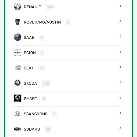
RENAULT
140
ROVER/MG/AUSTIN
3
SAAB
6
SCION
1
SEAT
73
SKODA
100
SMART
5
SSANGYONG
7
SUBARU
22