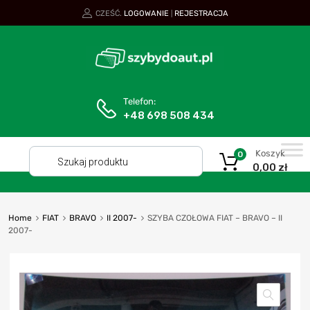
CZEŚĆ.
LOGOWANIE
REJESTRACJA
|
Telefon:
+48 698 508 434
Koszyk
0
0,00
zł
Home
FIAT
BRAVO
II 2007-
SZYBA CZOŁOWA FIAT – BRAVO – II
2007-