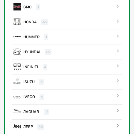
GMC
1
HONDA
46
HUMMER
1
HYUNDAI
69
INFINITI
4
ISUZU
3
IVECO
6
JAGUAR
17
JEEP
38