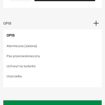
t
e
r
n
a
OPIS
t
i
OPIS
v
e
Atermiczna (zielona)
:
Pas przeciwsłoneczny
Uchwyt na lusterko
Uszczelka