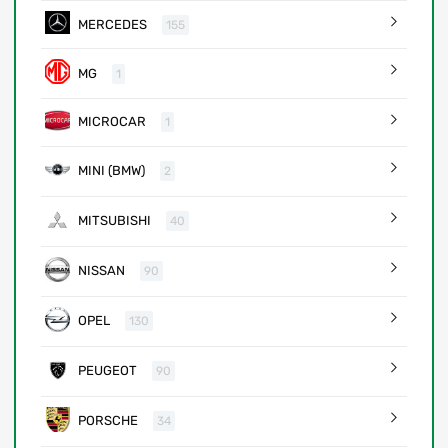
MERCEDES
155
MG
1
MICROCAR
1
MINI (BMW)
2
MITSUBISHI
40
NISSAN
90
OPEL
130
PEUGEOT
90
PORSCHE
34