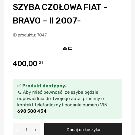
SZYBA CZOŁOWA FIAT –
BRAVO – II 2007-
ID produktu: 7047
400,00
zł
✅
Produkt dostępny.
📞 Aby mieć pewność, że szyba będzie
odpowiednia do Twojego auta, prosimy o
kontakt telefoniczny i podanie numeru VIN.
698 508 434
A
Dodaj do koszyka
l