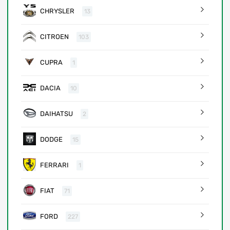
CHRYSLER
13
CITROEN
103
CUPRA
1
DACIA
10
DAIHATSU
2
DODGE
15
FERRARI
1
FIAT
71
FORD
227