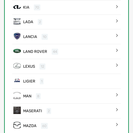
KIA
70
LADA
2
LANCIA
10
LAND ROVER
44
LEXUS
12
LIGIER
1
MAN
8
MASERATI
2
MAZDA
60