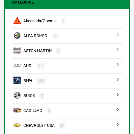
KATEGORIE
Akcesoria/Chemia
3
ALFA ROMEO
14
ASTON MARTIN
9
AUDI
112
BMW
203
BUICK
3
CADILLAC
3
CHEVROLET USA
17