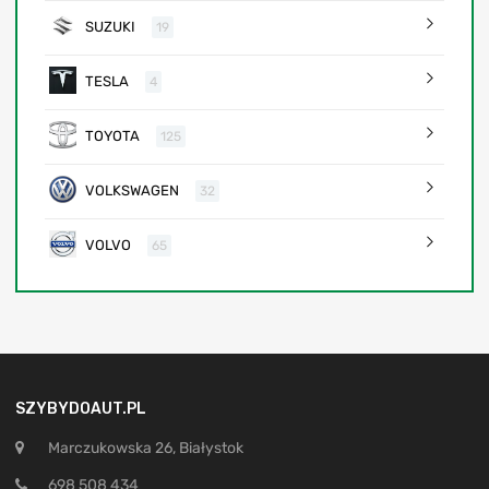
SUZUKI
19
TESLA
4
TOYOTA
125
VOLKSWAGEN
32
VOLVO
65
SZYBYDOAUT.PL
Marczukowska 26, Białystok
698 508 434