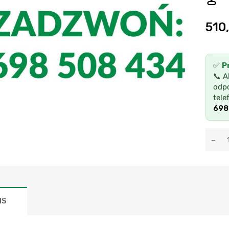
510
✅
P
📞 A
odpo
tele
698
IS