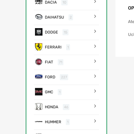
DACIA
10
OP
DAIHATSU
2
Ate
DODGE
15
Uc
FERRARI
1
FIAT
71
FORD
227
GMC
1
HONDA
46
HUMMER
1