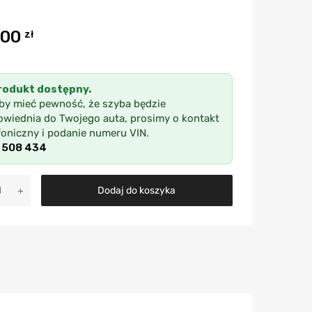
,00
zł
rodukt dostępny.
by mieć pewność, że szyba będzie
wiednia do Twojego auta, prosimy o kontakt
foniczny i podanie numeru VIN.
 508 434
A
Dodaj do koszyka
l
t
e
r
n
a
t
i