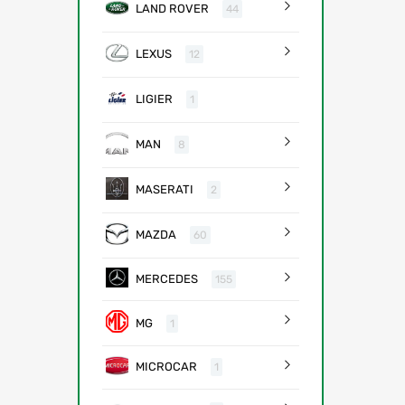
LAND ROVER
44
LEXUS
12
LIGIER
1
MAN
8
MASERATI
2
MAZDA
60
MERCEDES
155
MG
1
MICROCAR
1