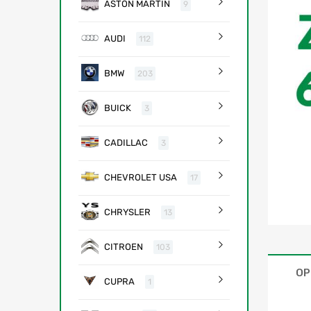
ASTON MARTIN
9
AUDI
112
BMW
203
BUICK
3
CADILLAC
3
CHEVROLET USA
17
CHRYSLER
13
CITROEN
103
OP
CUPRA
1