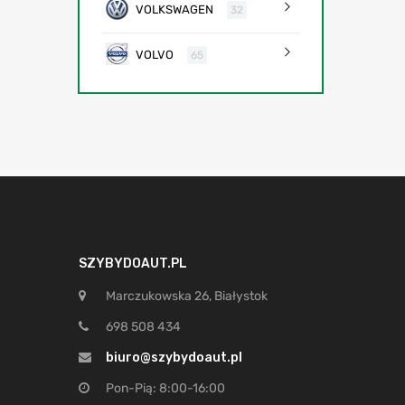
VOLKSWAGEN
32
VOLVO
65
SZYBYDOAUT.PL
Marczukowska 26, Białystok
698 508 434
biuro@szybydoaut.pl
Pon-Pią: 8:00-16:00