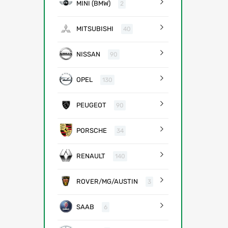
MINI (BMW)
2
MITSUBISHI
40
NISSAN
90
OPEL
130
PEUGEOT
90
PORSCHE
34
RENAULT
140
ROVER/MG/AUSTIN
3
SAAB
6