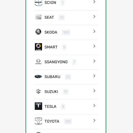
SCION
1
SEAT
73
SKODA
100
SMART
5
SSANGYONG
7
SUBARU
22
SUZUKI
19
TESLA
4
TOYOTA
125