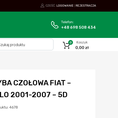
CZEŚĆ.
LOGOWANIE
REJESTRACJA
|
Telefon:
+48 698 508 434
Koszyk
0
0,00
zł
YBA CZOŁOWA FIAT –
LO 2001-2007 – 5D
duktu: 4678