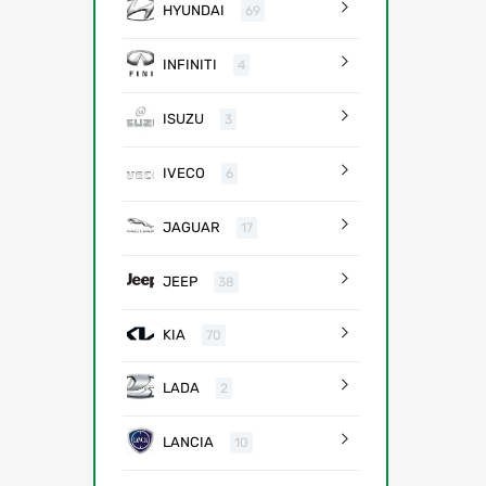
HYUNDAI
69
INFINITI
4
ISUZU
3
IVECO
6
JAGUAR
17
JEEP
38
KIA
70
LADA
2
LANCIA
10