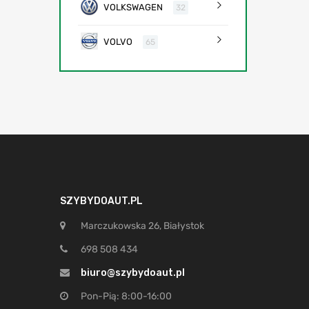
VOLKSWAGEN
32
VOLVO
65
SZYBYDOAUT.PL
Marczukowska 26, Białystok
698 508 434
biuro@szybydoaut.pl
Pon-Pią: 8:00-16:00