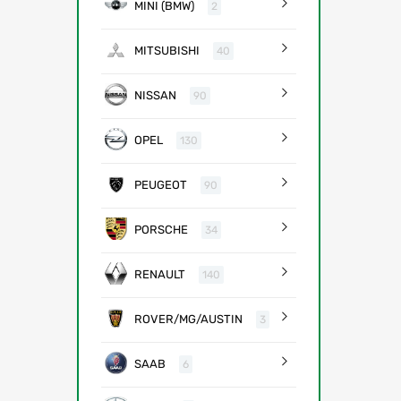
MINI (BMW)
2
MITSUBISHI
40
NISSAN
90
OPEL
130
PEUGEOT
90
PORSCHE
34
RENAULT
140
ROVER/MG/AUSTIN
3
SAAB
6