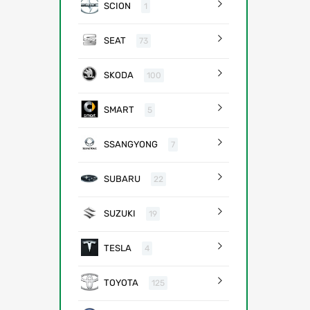
SCION
1
SEAT
73
SKODA
100
SMART
5
SSANGYONG
7
SUBARU
22
SUZUKI
19
TESLA
4
TOYOTA
125