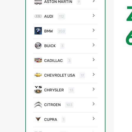
ASTON MARTIN
9
AUDI
112
BMW
203
BUICK
3
CADILLAC
3
CHEVROLET USA
17
CHRYSLER
13
CITROEN
103
CUPRA
1