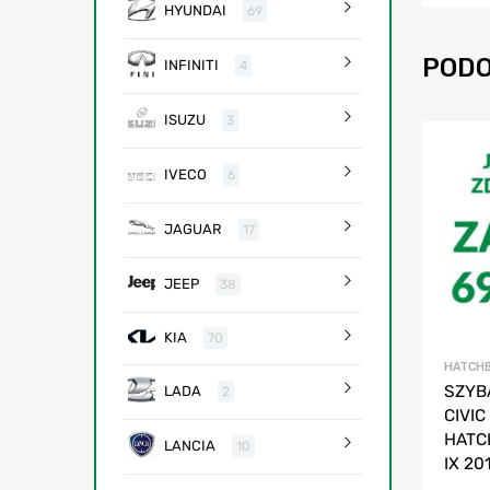
HYUNDAI
69
PODO
INFINITI
4
ISUZU
3
IVECO
6
JAGUAR
17
JEEP
38
KIA
70
HATCH
SZYB
LADA
2
CIVIC
HATCH
LANCIA
10
IX 20