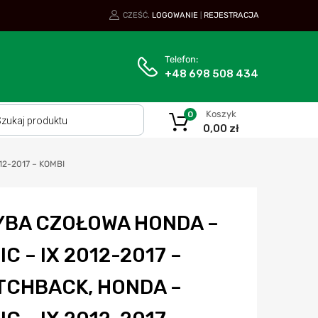
CZEŚĆ.
LOGOWANIE
REJESTRACJA
|
Telefon:
+48 698 508 434
Koszyk
0
0,00
zł
12-2017 – KOMBI
YBA CZOŁOWA HONDA –
IC – IX 2012-2017 –
TCHBACK, HONDA –