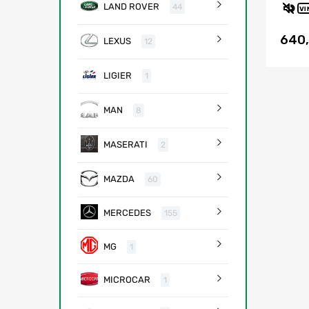
LAND ROVER
44
VI
640
LEXUS
12
LIGIER
1
MAN
8
MASERATI
2
MAZDA
60
MERCEDES
155
MG
1
MICROCAR
1