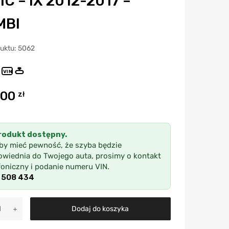
IC – IX 2012-2017 –
MBI
duktu: 5062
VIN
,00
zł
rodukt dostępny.
by mieć pewność, że szyba będzie
wiednia do Twojego auta, prosimy o kontakt
foniczny i podanie numeru VIN.
 508 434
A
Dodaj do koszyka
l
t