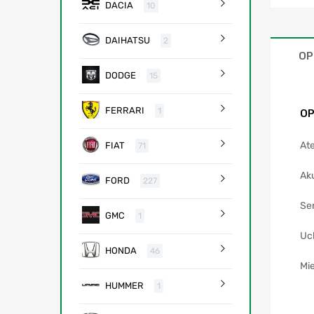
DACIA
10
DAIHATSU
2
OP
DODGE
15
FERRARI
1
OP
Ate
FIAT
71
Ak
FORD
227
Se
GMC
1
Uc
HONDA
46
Mie
HUMMER
1