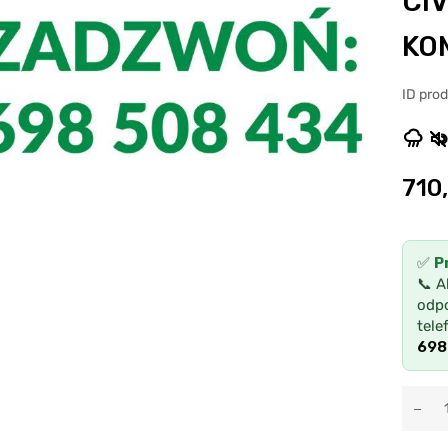
CIV
KO
ID pro
710
✅
P
📞 A
odpo
tele
698