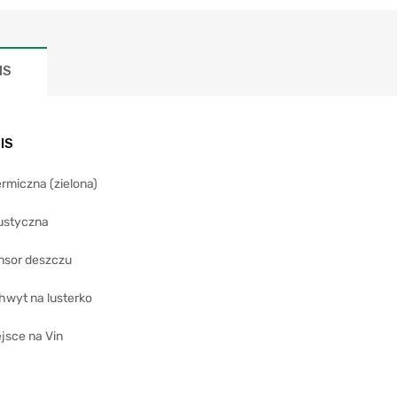
IS
IS
rmiczna (zielona)
ustyczna
nsor deszczu
hwyt na lusterko
jsce na Vin