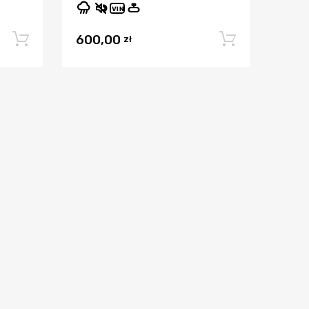
VIN
600,00
Dodaj do koszyka
Dodaj do
zł