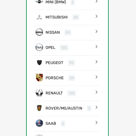
MINI (BMW)
2
MITSUBISHI
40
NISSAN
90
OPEL
130
PEUGEOT
90
PORSCHE
34
RENAULT
140
ROVER/MG/AUSTIN
3
SAAB
6