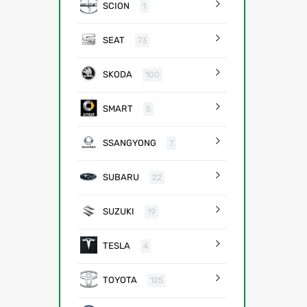
SCION
1
SEAT
73
SKODA
100
SMART
5
SSANGYONG
7
SUBARU
22
SUZUKI
19
TESLA
4
TOYOTA
125