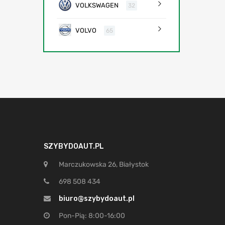
VOLKSWAGEN
32
VOLVO
65
SZYBYDOAUT.PL
Marczukowska 26, Białystok
698 508 434
biuro@szybydoaut.pl
Pon-Pią: 8:00-16:00