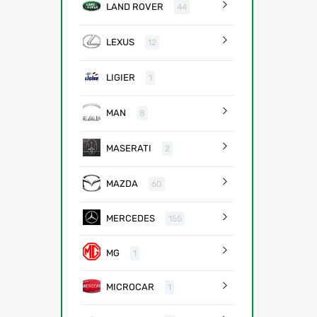
LAND ROVER
44
LEXUS
12
LIGIER
1
MAN
8
MASERATI
2
MAZDA
60
MERCEDES
155
MG
1
MICROCAR
1