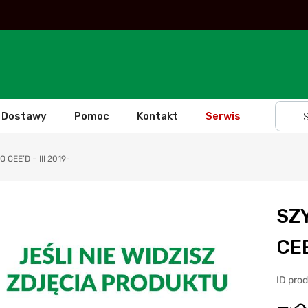
Dostawy
Pomoc
Kontakt
Serwis
CEE’D – III 2019-
SZ
CEE
ID pro