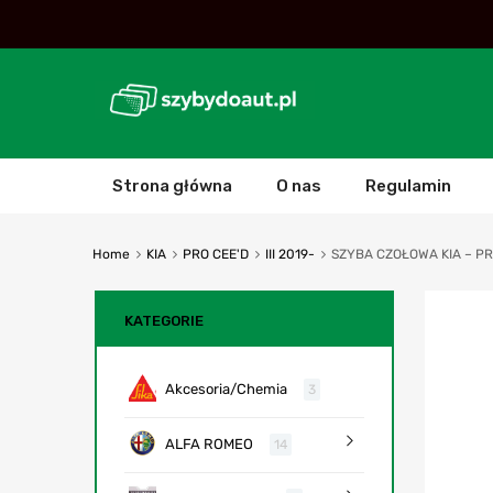
Strona główna
O nas
Regulamin
Home
KIA
PRO CEE'D
III 2019-
SZYBA CZOŁOWA KIA – PRO 
KATEGORIE
Akcesoria/Chemia
3
ALFA ROMEO
14