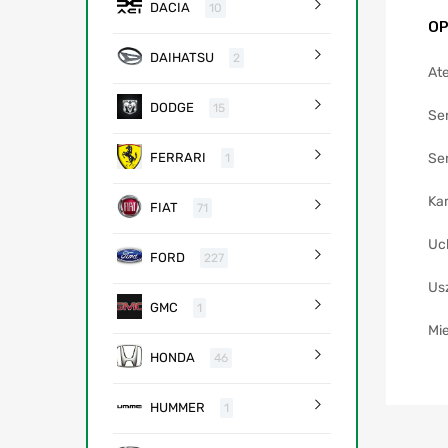
DACIA
10
OP
DAIHATSU
2
Ate
DODGE
15
Se
Sen
FERRARI
1
Ka
FIAT
71
Uc
FORD
227
Us
GMC
1
Mie
HONDA
46
HUMMER
1