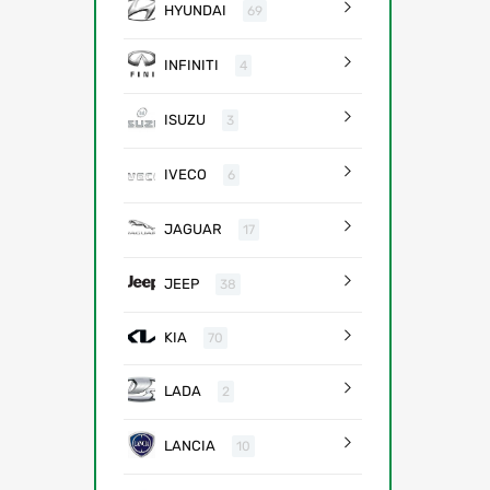
HYUNDAI
69
INFINITI
4
ISUZU
3
IVECO
6
JAGUAR
17
JEEP
38
KIA
70
LADA
2
LANCIA
10