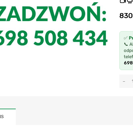
830
✅
P
📞 A
odpo
tele
698
IS