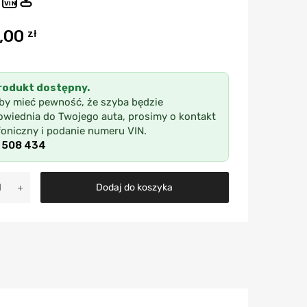
VIN
,00
zł
rodukt dostępny.
by mieć pewność, że szyba będzie
wiednia do Twojego auta, prosimy o kontakt
foniczny i podanie numeru VIN.
 508 434
A
Dodaj do koszyka
l
t
e
r
n
a
t
i