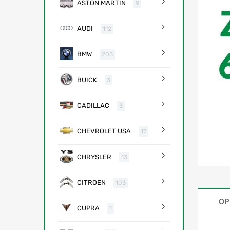
ASTON MARTIN
9
AUDI
112
BMW
203
BUICK
3
CADILLAC
3
CHEVROLET USA
17
CHRYSLER
13
CITROEN
103
OP
CUPRA
1