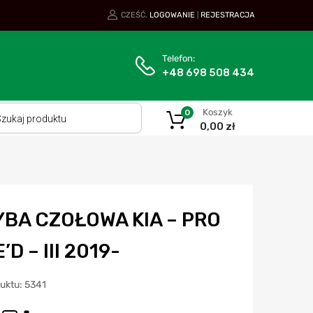
CZEŚĆ.
LOGOWANIE
REJESTRACJA
|
Telefon:
+48 698 508 434
Koszyk
0
0,00
zł
YBA CZOŁOWA KIA – PRO
’D – III 2019-
duktu: 5341