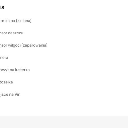
IS
rmiczna (zielona)
nsor deszczu
sor wilgoci (zaparowania)
mera
hwyt na lusterko
zczelka
jsce na Vin