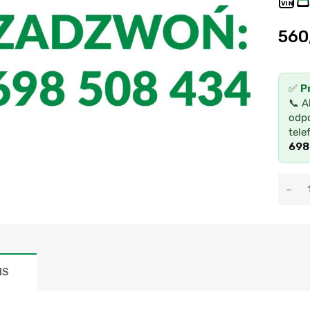
VIN
560
✅
P
📞 A
odpo
tele
698
IS