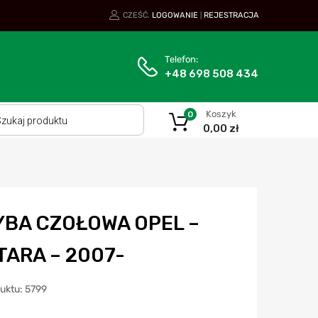
CZEŚĆ.
LOGOWANIE
REJESTRACJA
|
Telefon:
+48 698 508 434
Koszyk
0
0,00
zł
YBA CZOŁOWA OPEL –
TARA – 2007-
duktu: 5799