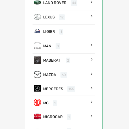
LAND ROVER
44
LEXUS
12
LIGIER
1
MAN
8
MASERATI
2
MAZDA
60
MERCEDES
155
MG
1
MICROCAR
1