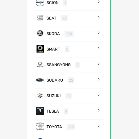
SCION
1
SEAT
73
SKODA
100
SMART
5
SSANGYONG
7
SUBARU
22
SUZUKI
19
TESLA
4
TOYOTA
125