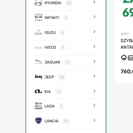
HYUNDAI
69
INFINITI
4
ISUZU
3
2007-
SZYB
ANTA
IVECO
6
VI
JAGUAR
17
760
JEEP
38
KIA
70
LADA
2
LANCIA
10