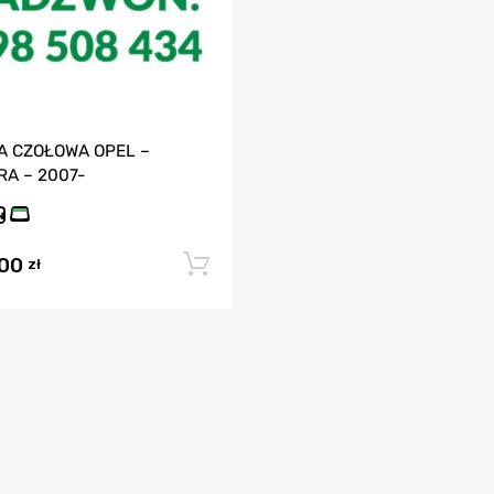
A CZOŁOWA OPEL –
RA – 2007-
N
,00
Dodaj do koszyka
zł