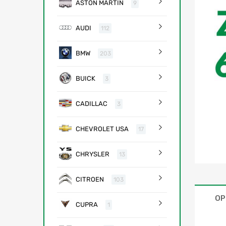
ASTON MARTIN
9
AUDI
112
BMW
203
BUICK
3
CADILLAC
3
CHEVROLET USA
17
CHRYSLER
13
CITROEN
103
OP
CUPRA
1