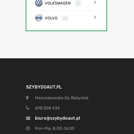
VOLKSWAGEN
32
VOLVO
65
SZYBYDOAUT.PL
Marczukowska 26, Białystok
698 508 434
biuro@szybydoaut.pl
Pon-Pią: 8:00-16:00