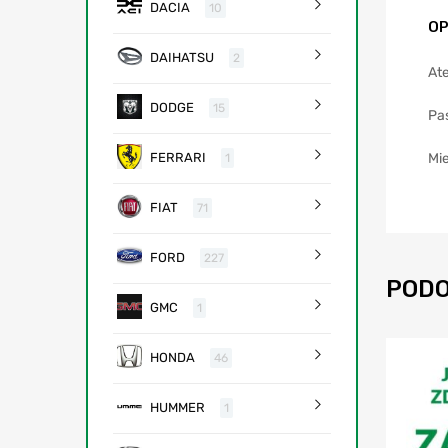
DACIA
10
OP
DAIHATSU
2
Ate
DODGE
15
Pa
Mie
FERRARI
1
FIAT
71
FORD
227
PODO
GMC
1
HONDA
46
HUMMER
1