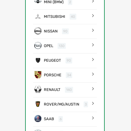
MINI (BMW)
2
MITSUBISHI
40
NISSAN
90
OPEL
130
PEUGEOT
90
PORSCHE
34
RENAULT
140
ROVER/MG/AUSTIN
3
SAAB
6