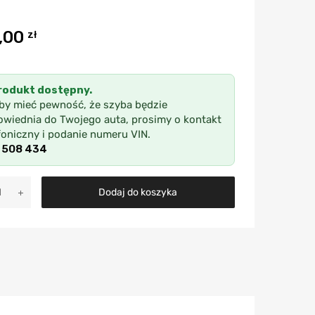
,00
zł
rodukt dostępny.
by mieć pewność, że szyba będzie
wiednia do Twojego auta, prosimy o kontakt
foniczny i podanie numeru VIN.
 508 434
A
Dodaj do koszyka
l
t
e
r
n
a
t
i