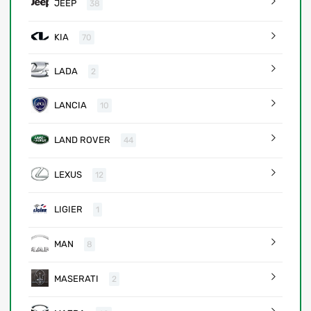
JEEP
38
KIA
70
LADA
2
LANCIA
10
LAND ROVER
44
LEXUS
12
LIGIER
1
MAN
8
MASERATI
2