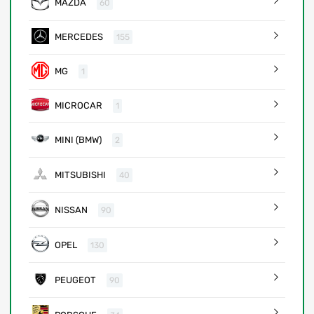
MAZDA
60
MERCEDES
155
MG
1
MICROCAR
1
MINI (BMW)
2
MITSUBISHI
40
NISSAN
90
OPEL
130
PEUGEOT
90