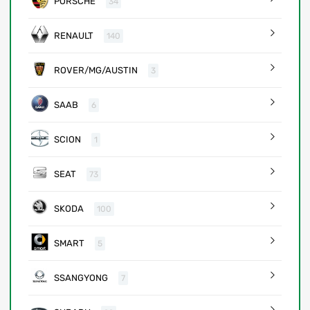
PORSCHE
34
RENAULT
140
ROVER/MG/AUSTIN
3
SAAB
6
SCION
1
SEAT
73
SKODA
100
SMART
5
SSANGYONG
7