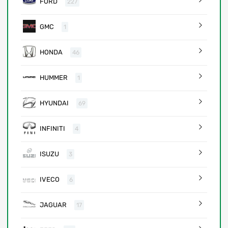
FORD
227
GMC
1
HONDA
46
HUMMER
1
HYUNDAI
69
INFINITI
4
ISUZU
3
IVECO
6
JAGUAR
17