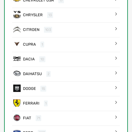
CHEVROLET USA
17
CHRYSLER
13
CITROEN
103
CUPRA
1
DACIA
10
DAIHATSU
2
DODGE
15
FERRARI
1
FIAT
71