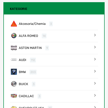
KATEGORIE
Akcesoria/Chemia
3
ALFA ROMEO
14
ASTON MARTIN
9
AUDI
112
BMW
203
BUICK
3
CADILLAC
3