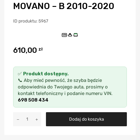
MOVANO – B 2010-2020
ID produktu: 5967
VIN
610,00
zł
✅
Produkt dostępny.
📞 Aby mieć pewność, że szyba będzie
odpowiednia do Twojego auta, prosimy o
kontakt telefoniczny i podanie numeru VIN.
698 508 434
A
Dodaj do koszyka
l
t
e