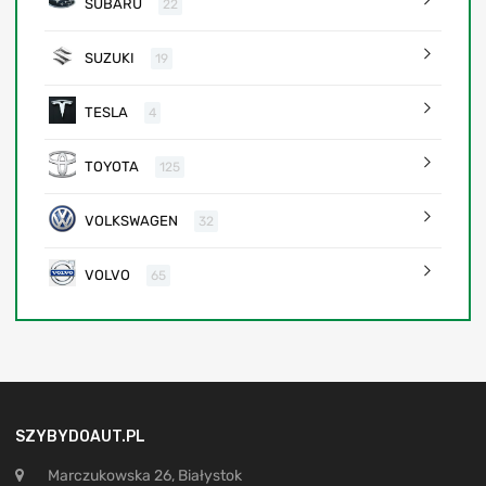
SUBARU
22
SUZUKI
19
TESLA
4
TOYOTA
125
VOLKSWAGEN
32
VOLVO
65
SZYBYDOAUT.PL
Marczukowska 26, Białystok