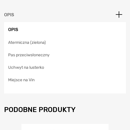
r
n
a
OPIS
t
i
OPIS
v
e
Atermiczna (zielona)
:
Pas przeciwsłoneczny
Uchwyt na lusterko
Miejsce na Vin
PODOBNE PRODUKTY