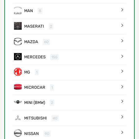
MAN
8
MASERATI
2
MAZDA
60
MERCEDES
155
MG
1
MICROCAR
1
MINI (BMW)
2
MITSUBISHI
40
NISSAN
90