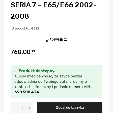
SERIA 7 – E65/E66 2002-
2008
ID produktu: 4313
VIN
760,00
zł
✅
Produkt dostępny.
📞 Aby mieć pewność, że szyba będzie
odpowiednia do Twojego auta, prosimy o
kontakt telefoniczny i podanie numeru VIN.
698 508 434
A
Dodaj do koszyka
l