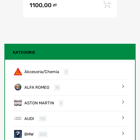
1100,00
Dodaj 
zł
KATEGORIE
Akcesoria/Chemia
3
ALFA ROMEO
14
ASTON MARTIN
9
AUDI
112
BMW
203