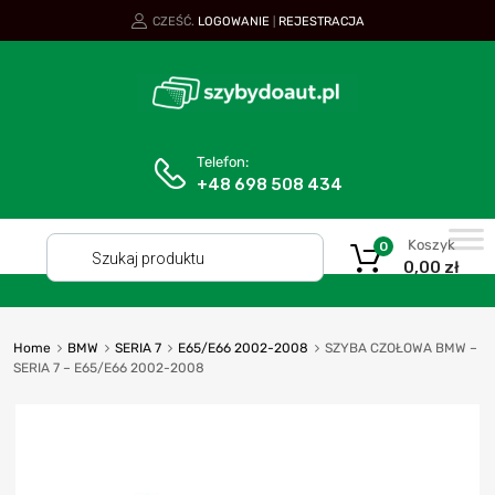
CZEŚĆ.
LOGOWANIE
REJESTRACJA
|
Telefon:
+48 698 508 434
Koszyk
0
0,00
zł
Home
BMW
SERIA 7
E65/E66 2002-2008
SZYBA CZOŁOWA BMW –
SERIA 7 – E65/E66 2002-2008