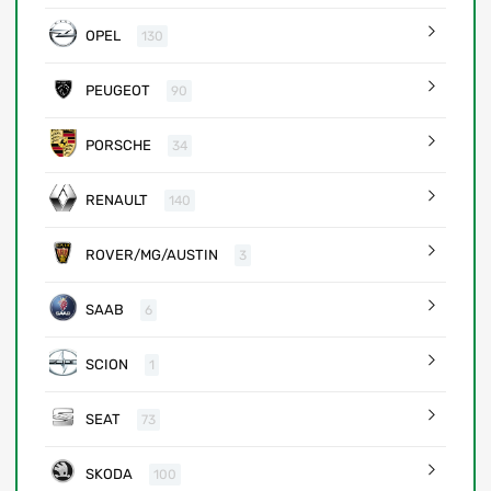
OPEL
130
PEUGEOT
90
PORSCHE
34
RENAULT
140
ROVER/MG/AUSTIN
3
SAAB
6
SCION
1
SEAT
73
SKODA
100