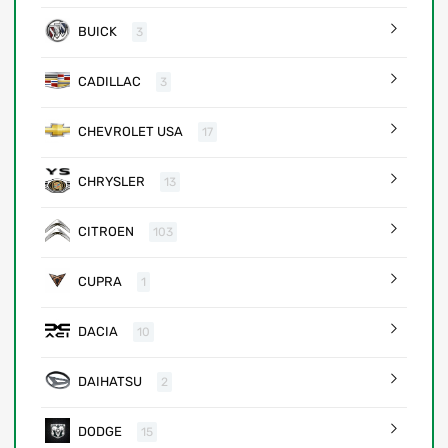
BUICK
3
CADILLAC
3
CHEVROLET USA
17
CHRYSLER
13
CITROEN
103
CUPRA
1
DACIA
10
DAIHATSU
2
DODGE
15