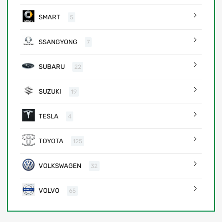
SMART
5
SSANGYONG
7
SUBARU
22
SUZUKI
19
TESLA
4
TOYOTA
125
VOLKSWAGEN
32
VOLVO
65