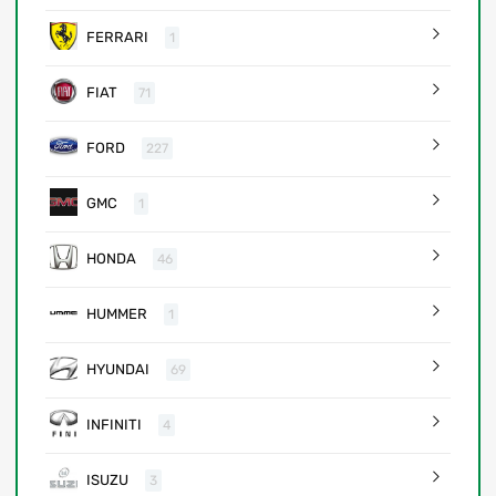
FERRARI
1
FIAT
71
FORD
227
GMC
1
HONDA
46
HUMMER
1
HYUNDAI
69
INFINITI
4
ISUZU
3