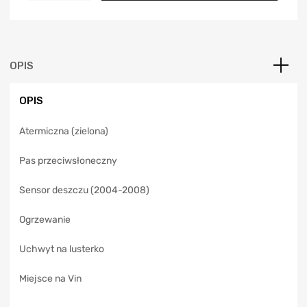
t
e
r
n
a
OPIS
t
i
OPIS
v
e
Atermiczna (zielona)
:
Pas przeciwsłoneczny
Sensor deszczu (2004-2008)
Ogrzewanie
Uchwyt na lusterko
Miejsce na Vin