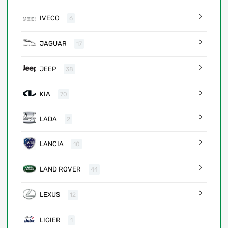
IVECO
6
JAGUAR
17
JEEP
38
KIA
70
LADA
2
LANCIA
10
LAND ROVER
44
LEXUS
12
LIGIER
1