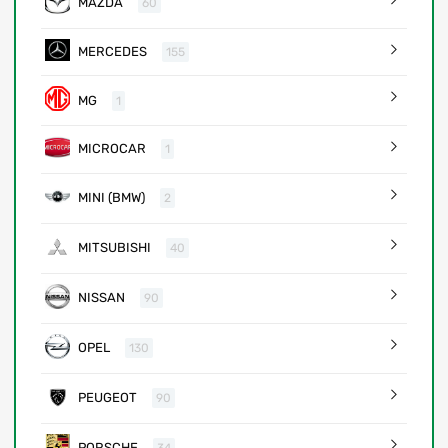
MAZDA
60
MERCEDES
155
MG
1
MICROCAR
1
MINI (BMW)
2
MITSUBISHI
40
NISSAN
90
OPEL
130
PEUGEOT
90
PORSCHE