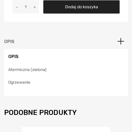
A
Dodaj do koszyka
l
t
e
r
n
a
OPIS
t
i
OPIS
v
e
Atermiczna (zielona)
:
Ogrzewanie
PODOBNE PRODUKTY