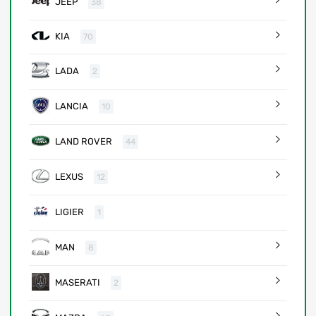
JEEP
38
KIA
70
LADA
2
LANCIA
10
LAND ROVER
44
LEXUS
12
LIGIER
1
MAN
8
MASERATI
2