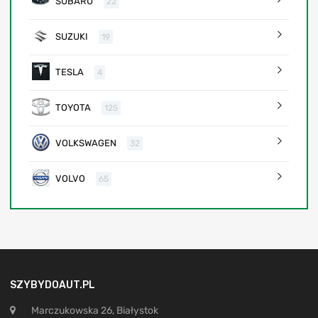
SUBARU
22
SUZUKI
19
TESLA
4
TOYOTA
125
VOLKSWAGEN
32
VOLVO
65
SZYBYDOAUT.PL
Marczukowska 26, Białystok