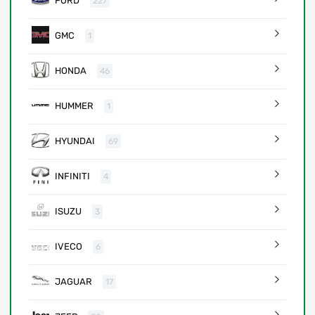
FORD
227
GMC
1
HONDA
46
HUMMER
1
HYUNDAI
69
INFINITI
4
ISUZU
3
IVECO
6
JAGUAR
17