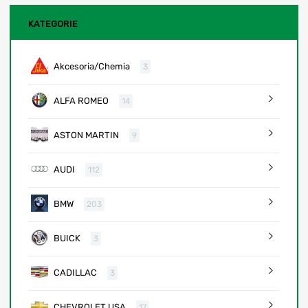
KATEGORIE
Akcesoria/Chemia
3
ALFA ROMEO
14
ASTON MARTIN
9
AUDI
112
BMW
203
BUICK
3
CADILLAC
3
CHEVROLET USA
17