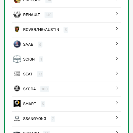
34
RENAULT
140
ROVER/MG/AUSTIN
3
SAAB
6
SCION
1
SEAT
73
SKODA
100
SMART
5
SSANGYONG
7