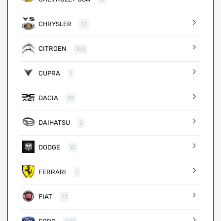
CHRYSLER
13
CITROEN
103
CUPRA
1
DACIA
10
DAIHATSU
2
DODGE
15
FERRARI
1
FIAT
71