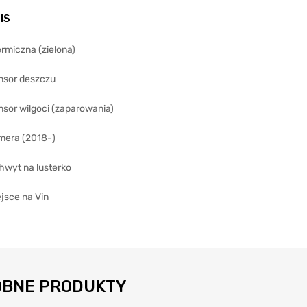
IS
rmiczna (zielona)
nsor deszczu
sor wilgoci (zaparowania)
mera (2018-)
hwyt na lusterko
jsce na Vin
BNE PRODUKTY