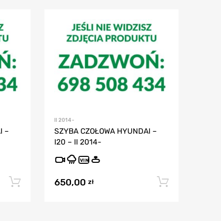
II 2014-
 –
SZYBA CZOŁOWA HYUNDAI –
I20 – II 2014-
VIN
650,00
Dodaj do koszyka
Dodaj do
zł