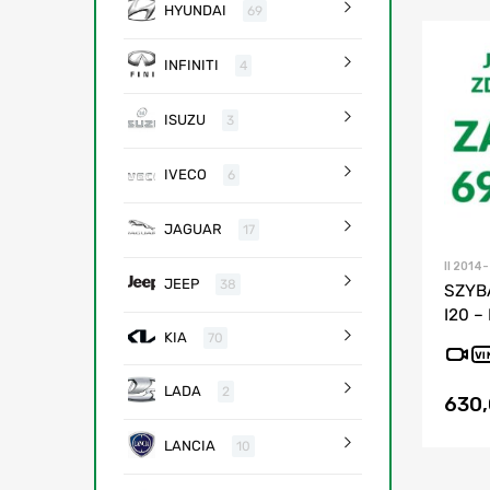
HYUNDAI
69
INFINITI
4
ISUZU
3
IVECO
6
JAGUAR
17
II 2014-
JEEP
38
SZYB
I20 – 
KIA
70
VI
LADA
2
630
LANCIA
10