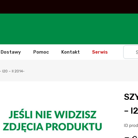
Dostawy
Pomoc
Kontakt
Serwis
20 – II 2014-
SZ
– I
ID prod