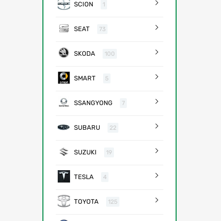
SCION
1
SEAT
73
SKODA
100
SMART
5
SSANGYONG
7
SUBARU
22
SUZUKI
19
TESLA
4
TOYOTA
125