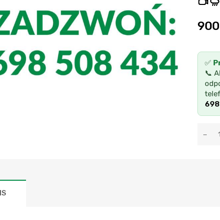
900
✅
P
📞 A
odpo
tele
698
IS