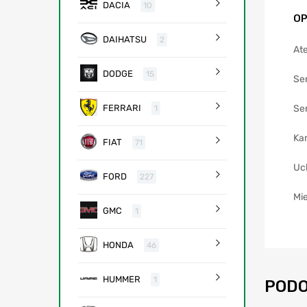
DACIA
10
OP
DAIHATSU
2
Ate
DODGE
15
Se
Sen
FERRARI
1
Ka
FIAT
71
Uc
FORD
227
Mie
GMC
1
HONDA
46
HUMMER
1
PODO