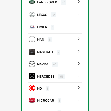
LAND ROVER
44
LEXUS
12
LIGIER
1
MAN
8
MASERATI
2
MAZDA
60
MERCEDES
155
MG
1
MICROCAR
1