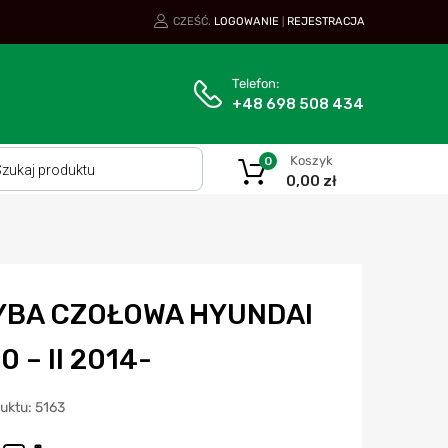
CZEŚĆ.
LOGOWANIE
REJESTRACJA
|
Telefon:
+48 698 508 434
Koszyk
0
0,00
zł
YBA CZOŁOWA HYUNDAI
20 – II 2014-
uktu: 5163