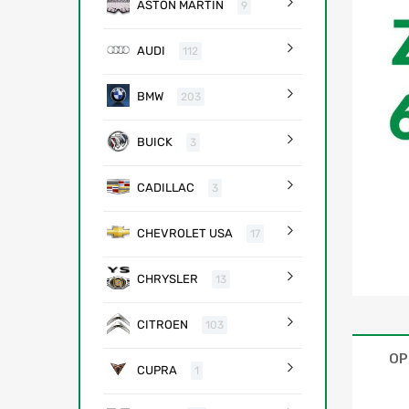
ASTON MARTIN
9
AUDI
112
BMW
203
BUICK
3
CADILLAC
3
CHEVROLET USA
17
CHRYSLER
13
CITROEN
103
OP
CUPRA
1