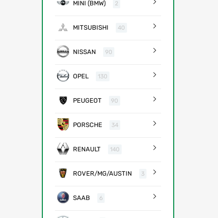
MINI (BMW)
2
MITSUBISHI
40
NISSAN
90
OPEL
130
PEUGEOT
90
PORSCHE
34
RENAULT
140
ROVER/MG/AUSTIN
3
SAAB
6