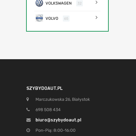
VOLKSWAGEN
32
VOLVO
65
SZYBYDOAUT.PL
Marczukowska 26, Białystok
698 508 434
biuro@szybydoaut.pl
Pon-Pią: 8:00-16:00