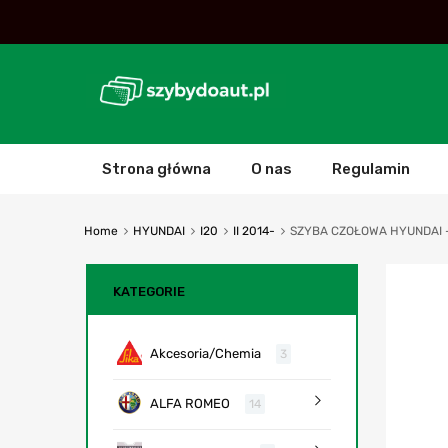
Strona główna
O nas
Regulamin
Home
HYUNDAI
I20
II 2014-
SZYBA CZOŁOWA HYUNDAI – I
KATEGORIE
Akcesoria/Chemia
3
ALFA ROMEO
14