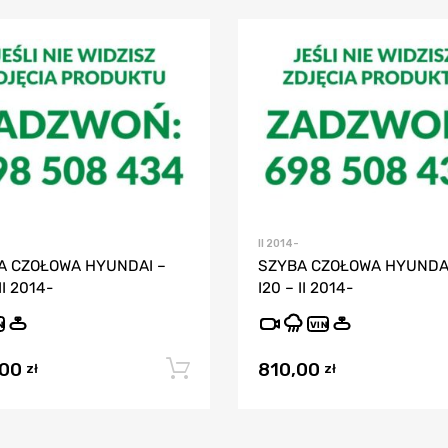
II 2014-
A CZOŁOWA HYUNDAI –
SZYBA CZOŁOWA HYUNDAI
II 2014-
I20 – II 2014-
N
VIN
,00
810,00
Dodaj do koszyka
zł
zł