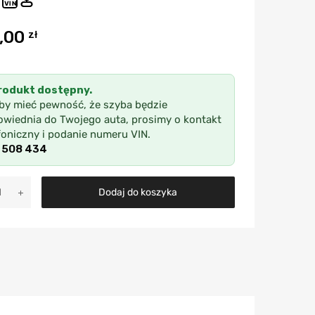
VIN
,00
zł
rodukt dostępny.
by mieć pewność, że szyba będzie
wiednia do Twojego auta, prosimy o kontakt
foniczny i podanie numeru VIN.
 508 434
A
Dodaj do koszyka
l
t
e
r
n
a
t
i