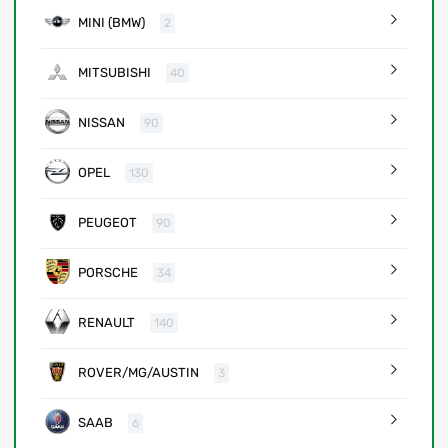
MINI (BMW)
2
MITSUBISHI
40
NISSAN
90
OPEL
130
PEUGEOT
90
PORSCHE
34
RENAULT
140
ROVER/MG/AUSTIN
3
SAAB
6