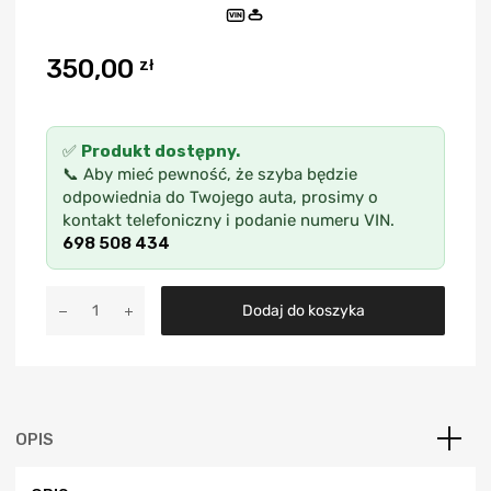
VIN
350,00
zł
✅
Produkt dostępny.
📞 Aby mieć pewność, że szyba będzie
odpowiednia do Twojego auta, prosimy o
kontakt telefoniczny i podanie numeru VIN.
698 508 434
A
Dodaj do koszyka
l
t
e
r
n
a
OPIS
t
i