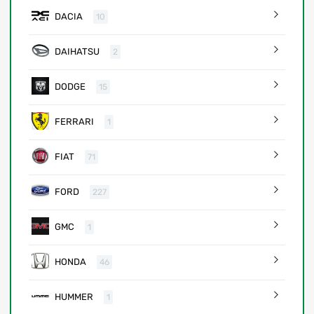
DACIA
10
DAIHATSU
2
DODGE
15
FERRARI
1
FIAT
71
FORD
227
GMC
1
HONDA
46
HUMMER
1