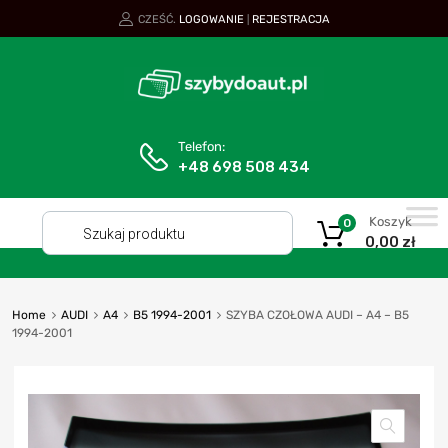
CZEŚĆ.
LOGOWANIE
REJESTRACJA
|
Telefon:
+48 698 508 434
Koszyk
0
0,00
zł
Home
AUDI
A4
B5 1994-2001
SZYBA CZOŁOWA AUDI – A4 – B5
1994-2001