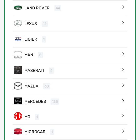
LAND ROVER
44
LEXUS
12
LIGIER
1
MAN
8
MASERATI
2
MAZDA
60
MERCEDES
155
MG
1
MICROCAR
1