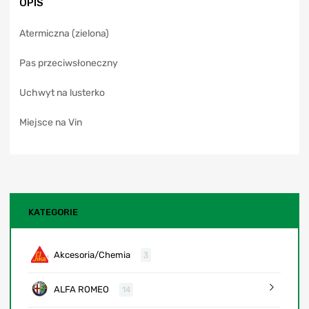
OPIS
v
e
Atermiczna (zielona)
:
Pas przeciwsłoneczny
Uchwyt na lusterko
Miejsce na Vin
KATEGORIE
Akcesoria/Chemia
3
ALFA ROMEO
14