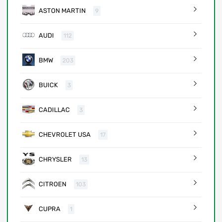
ASTON MARTIN
9
AUDI
112
BMW
203
BUICK
3
CADILLAC
3
CHEVROLET USA
17
CHRYSLER
13
CITROEN
103
CUPRA
1