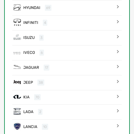
HYUNDAI
69
INFINITI
4
ISUZU
3
IVECO
6
JAGUAR
17
JEEP
38
KIA
70
LADA
2
LANCIA
10