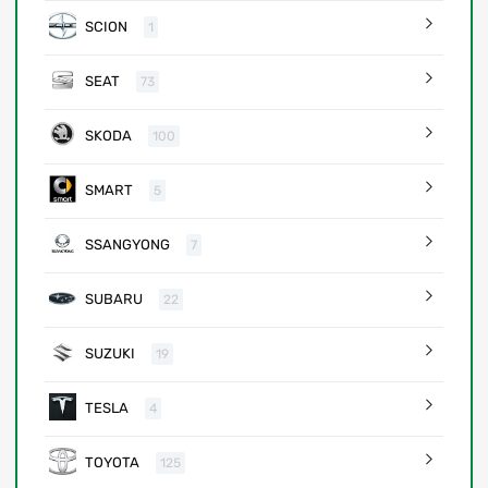
SCION
1
SEAT
73
SKODA
100
SMART
5
SSANGYONG
7
SUBARU
22
SUZUKI
19
TESLA
4
TOYOTA
125