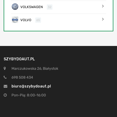
VOLKSWAGEN
32
VOLVO
65
SZYBYDOAUT.PL
Marczukowska 26, Białystok
698 508 434
biuro@szybydoaut.pl
Pon-Pią: 8:00-16:00