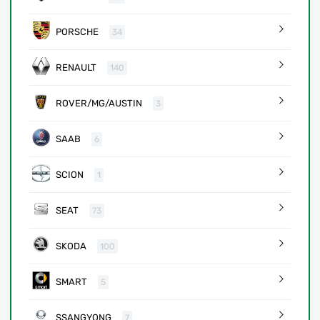
PORSCHE
34
RENAULT
140
ROVER/MG/AUSTIN
3
SAAB
6
SCION
1
SEAT
73
SKODA
100
SMART
5
SSANGYONG
7