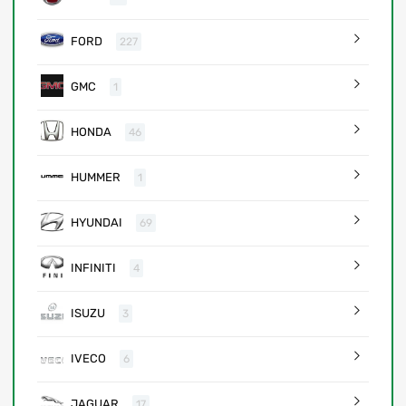
FORD
227
GMC
1
HONDA
46
HUMMER
1
HYUNDAI
69
INFINITI
4
ISUZU
3
IVECO
6
JAGUAR
17