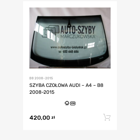
B8 2008-2015
SZYBA CZOŁOWA AUDI – A4 – B8
2008-2015
VIN
420,00
Dodaj 
zł