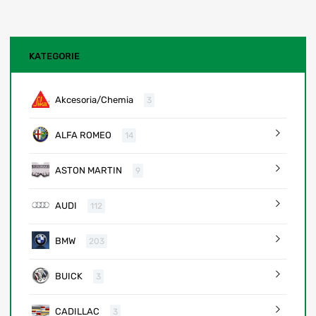
KATEGORIE
Akcesoria/Chemia
3
ALFA ROMEO
14
ASTON MARTIN
9
AUDI
112
BMW
203
BUICK
3
CADILLAC
3