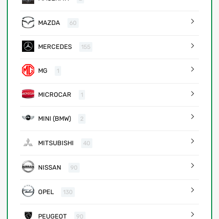
MAZDA
60
MERCEDES
155
MG
1
MICROCAR
1
MINI (BMW)
2
MITSUBISHI
40
NISSAN
90
OPEL
130
PEUGEOT
90