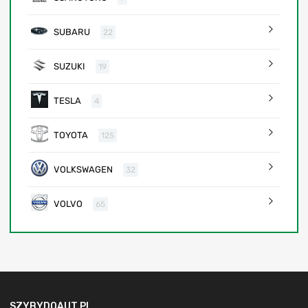
SUBARU
22
SUZUKI
19
TESLA
4
TOYOTA
125
VOLKSWAGEN
32
VOLVO
65
SZYBYDOAUT.PL