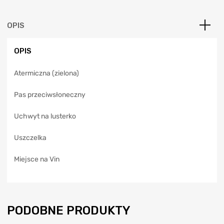
r
n
a
OPIS
t
i
OPIS
v
e
Atermiczna (zielona)
:
Pas przeciwsłoneczny
Uchwyt na lusterko
Uszczelka
Miejsce na Vin
PODOBNE PRODUKTY