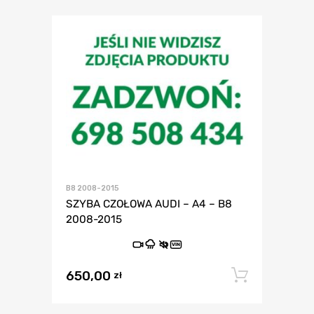
B8 2008-2015
SZYBA CZOŁOWA AUDI – A4 – B8
2008-2015
VIN
650,00
Dodaj 
zł