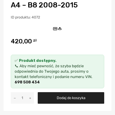
A4 – B8 2008-2015
ID produktu: 4072
VIN
420,00
zł
✅
Produkt dostępny.
📞 Aby mieć pewność, że szyba będzie
odpowiednia do Twojego auta, prosimy o
kontakt telefoniczny i podanie numeru VIN.
698 508 434
A
Dodaj do koszyka
l
t
e