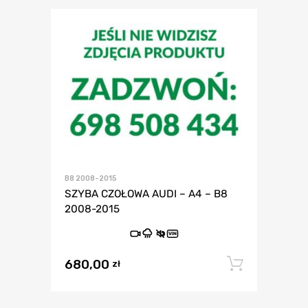
B8 2008-2015
SZYBA CZOŁOWA AUDI – A4 – B8
2008-2015
VIN
680,00
Dodaj 
zł