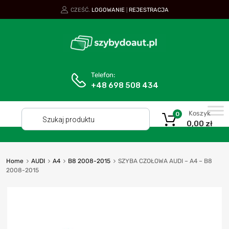
CZEŚĆ.
LOGOWANIE
REJESTRACJA
|
Telefon:
+48 698 508 434
Koszyk
0
0,00
zł
Home
AUDI
A4
B8 2008-2015
SZYBA CZOŁOWA AUDI – A4 – B8
2008-2015