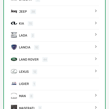
JEEP
38
KIA
70
LADA
2
LANCIA
10
LAND ROVER
44
LEXUS
12
LIGIER
1
MAN
8
MASERATI
2