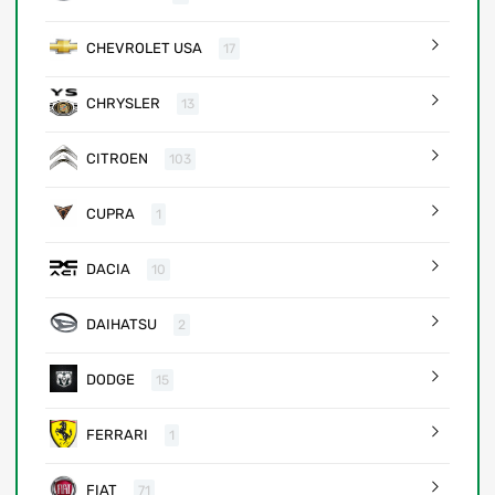
CHEVROLET USA
17
CHRYSLER
13
CITROEN
103
CUPRA
1
DACIA
10
DAIHATSU
2
DODGE
15
FERRARI
1
FIAT
71