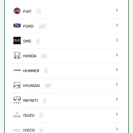
FIAT
71
FORD
227
GMC
1
HONDA
46
HUMMER
1
HYUNDAI
69
INFINITI
4
ISUZU
3
IVECO
6