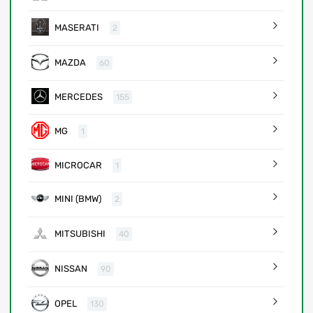
MASERATI
2
MAZDA
60
MERCEDES
155
MG
1
MICROCAR
1
MINI (BMW)
2
MITSUBISHI
40
NISSAN
90
OPEL
130