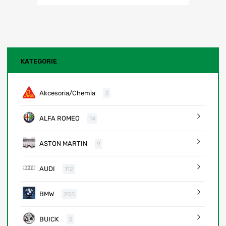
KATEGORIE
Akcesoria/Chemia
3
ALFA ROMEO
14
ASTON MARTIN
9
AUDI
112
BMW
203
BUICK
3