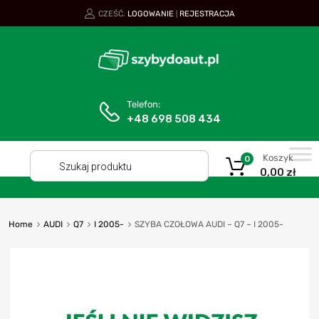
CZEŚĆ.
LOGOWANIE
REJESTRACJA
|
Telefon:
+48 698 508 434
Koszyk
0
0,00
zł
Home
AUDI
Q7
I 2005-
SZYBA CZOŁOWA AUDI – Q7 – I 2005-