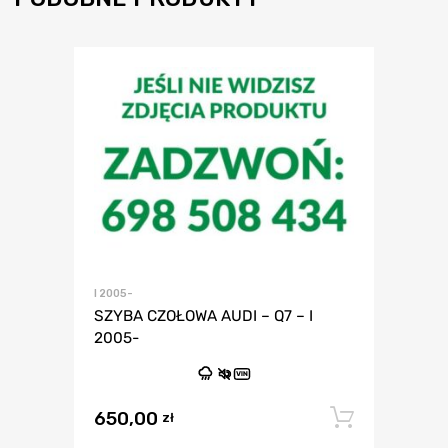
I 2005-
SZYBA CZOŁOWA AUDI – Q7 – I
2005-
VIN
650,00
Dodaj 
zł