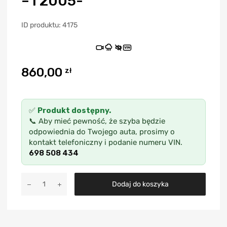
– I 2005-
ID produktu: 4175
VIN
860,00
zł
✅
Produkt dostępny.
📞 Aby mieć pewność, że szyba będzie
odpowiednia do Twojego auta, prosimy o
kontakt telefoniczny i podanie numeru VIN.
698 508 434
A
Dodaj do koszyka
l
t
e
r