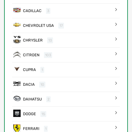
CADILLAC
3
CHEVROLET USA
17
CHRYSLER
13
CITROEN
103
CUPRA
1
DACIA
10
DAIHATSU
2
DODGE
15
FERRARI
1