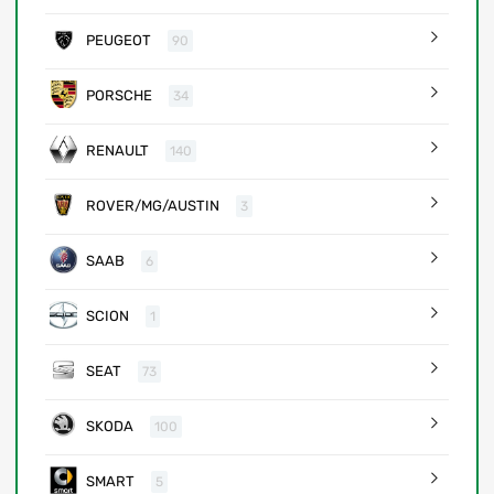
PEUGEOT
90
PORSCHE
34
RENAULT
140
ROVER/MG/AUSTIN
3
SAAB
6
SCION
1
SEAT
73
SKODA
100
SMART
5