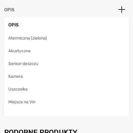
n
a
OPIS
t
i
OPIS
v
e
Atermiczna (zielona)
:
Akustyczna
Sensor deszczu
Kamera
Uszczelka
Miejsce na Vin
PODOBNE PRODUKTY