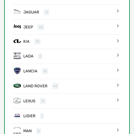
JAGUAR
17
JEEP
38
KIA
70
LADA
2
LANCIA
10
LAND ROVER
44
LEXUS
12
LIGIER
1
MAN
8