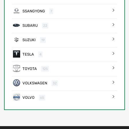
SSANGYONG
7
SUBARU
22
SUZUKI
19
TESLA
4
TOYOTA
125
VOLKSWAGEN
32
VOLVO
65