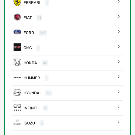
FERRARI
1
FIAT
71
FORD
227
GMC
1
HONDA
46
HUMMER
1
HYUNDAI
69
INFINITI
4
ISUZU
3