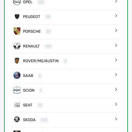
OPEL
130
PEUGEOT
90
PORSCHE
34
RENAULT
140
ROVER/MG/AUSTIN
3
SAAB
6
SCION
1
SEAT
73
SKODA
100