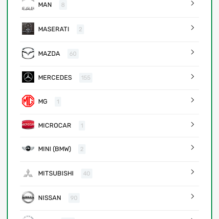
MAN
8
MASERATI
2
MAZDA
60
MERCEDES
155
MG
1
MICROCAR
1
MINI (BMW)
2
MITSUBISHI
40
NISSAN
90