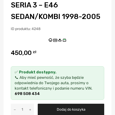
SERIA 3 – E46
SEDAN/KOMBI 1998-2005
ID produktu: 4248
VIN
450,00
zł
✅
Produkt dostępny.
📞 Aby mieć pewność, że szyba będzie
odpowiednia do Twojego auta, prosimy o
kontakt telefoniczny i podanie numeru VIN.
698 508 434
A
Dodaj do koszyka
l