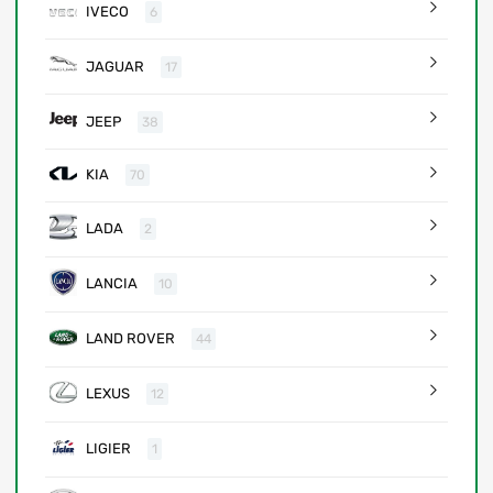
IVECO
6
JAGUAR
17
JEEP
38
KIA
70
LADA
2
LANCIA
10
LAND ROVER
44
LEXUS
12
LIGIER
1