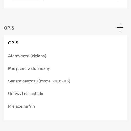
t
e
r
n
a
OPIS
t
i
OPIS
v
e
Atermiczna (zielona)
:
Pas przeciwsłoneczny
Sensor deszczu (model 2001-05)
Uchwyt na lusterko
Miejsce na Vin