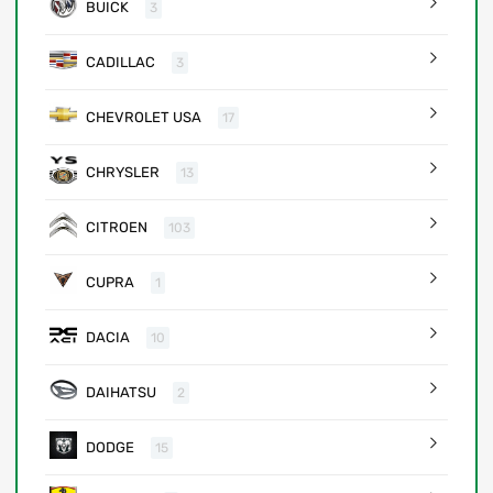
BUICK
3
CADILLAC
3
CHEVROLET USA
17
CHRYSLER
13
CITROEN
103
CUPRA
1
DACIA
10
DAIHATSU
2
DODGE
15