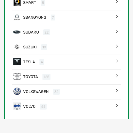
SMART
5
SSANGYONG
7
SUBARU
22
SUZUKI
19
TESLA
4
TOYOTA
125
VOLKSWAGEN
32
VOLVO
65