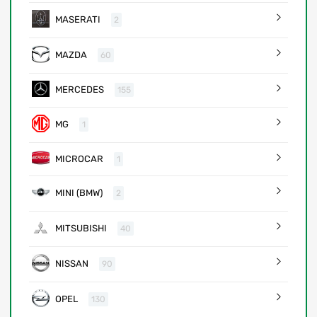
MASERATI
2
MAZDA
60
MERCEDES
155
MG
1
MICROCAR
1
MINI (BMW)
2
MITSUBISHI
40
NISSAN
90
OPEL
130