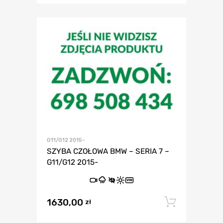
G11/G12 2015-
SZYBA CZOŁOWA BMW – SERIA 7 –
G11/G12 2015-
VIN
1630,00
Dodaj 
zł