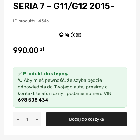
SERIA 7 – G11/G12 2015-
ID produktu: 4346
VIN
990,00
zł
✅
Produkt dostępny.
📞 Aby mieć pewność, że szyba będzie
odpowiednia do Twojego auta, prosimy o
kontakt telefoniczny i podanie numeru VIN.
698 508 434
A
Dodaj do koszyka
l
t
e