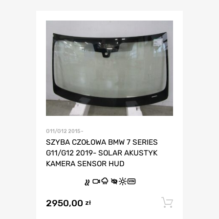
G11/G12 2015-
SZYBA CZOŁOWA BMW 7 SERIES
G11/G12 2019- SOLAR AKUSTYK
KAMERA SENSOR HUD
VIN
2950,00
Dodaj 
zł