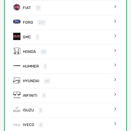
FIAT
71
FORD
227
GMC
1
HONDA
46
HUMMER
1
HYUNDAI
69
INFINITI
4
ISUZU
3
IVECO
6