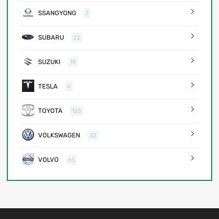
SSANGYONG
7
SUBARU
22
SUZUKI
19
TESLA
4
TOYOTA
125
VOLKSWAGEN
32
VOLVO
65