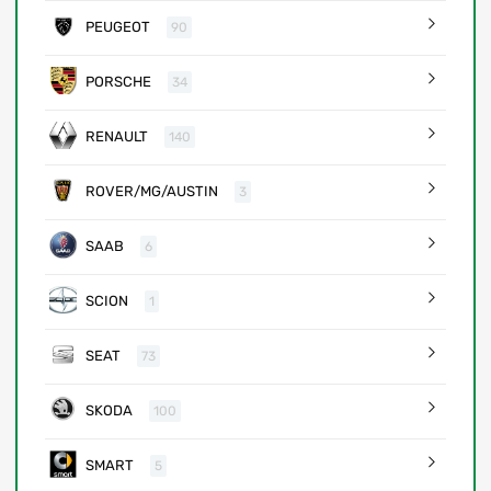
PEUGEOT
90
PORSCHE
34
RENAULT
140
ROVER/MG/AUSTIN
3
SAAB
6
SCION
1
SEAT
73
SKODA
100
SMART
5