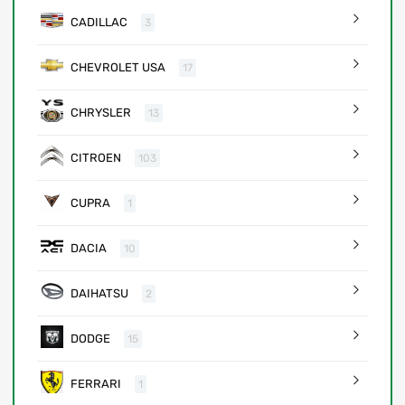
CADILLAC
3
CHEVROLET USA
17
CHRYSLER
13
CITROEN
103
CUPRA
1
DACIA
10
DAIHATSU
2
DODGE
15
FERRARI
1