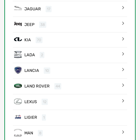
JAGUAR
17
JEEP
38
KIA
70
LADA
2
LANCIA
10
LAND ROVER
44
LEXUS
12
LIGIER
1
MAN
8