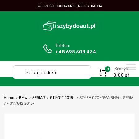
CZEŚĆ.
LOGOWANIE
REJESTRACJA
|
Telefon:
+48 698 508 434
Koszyk
0
0,00
zł
Home
BMW
SERIA 7
G11/G12 2015-
SZYBA CZOŁOWA BMW – SERIA
7 – G11/G12 2015-