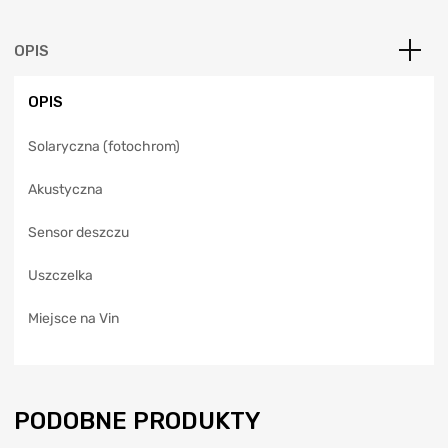
r
n
a
OPIS
t
i
OPIS
v
e
Solaryczna (fotochrom)
:
Akustyczna
Sensor deszczu
Uszczelka
Miejsce na Vin
PODOBNE PRODUKTY