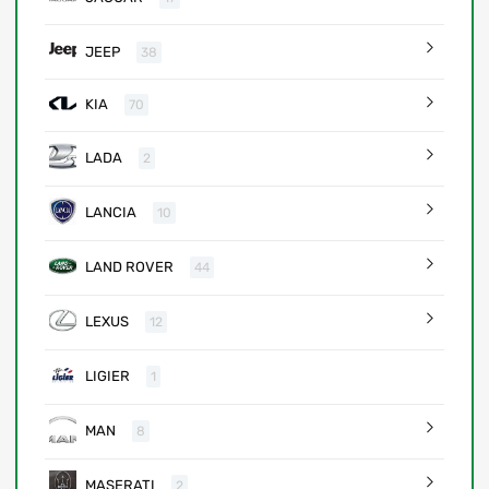
JEEP
38
KIA
70
LADA
2
LANCIA
10
LAND ROVER
44
LEXUS
12
LIGIER
1
MAN
8
MASERATI
2