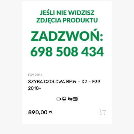
F39 2018-
SZYBA CZOŁOWA BMW – X2 – F39
2018-
VIN
890,00
Dodaj 
zł