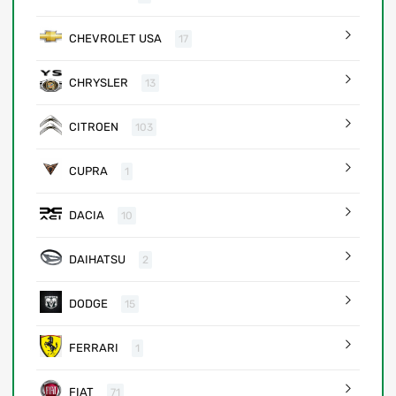
CHEVROLET USA
17
CHRYSLER
13
CITROEN
103
CUPRA
1
DACIA
10
DAIHATSU
2
DODGE
15
FERRARI
1
FIAT
71