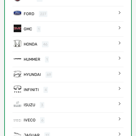
FORD
227
GMC
1
HONDA
46
HUMMER
1
HYUNDAI
69
INFINITI
4
ISUZU
3
IVECO
6
JAGUAR
17