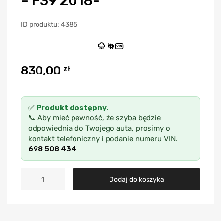
– F39 2018-
ID produktu: 4385
VIN
830,00
zł
✅
Produkt dostępny.
📞 Aby mieć pewność, że szyba będzie
odpowiednia do Twojego auta, prosimy o
kontakt telefoniczny i podanie numeru VIN.
698 508 434
A
Dodaj do koszyka
l
t
e
r