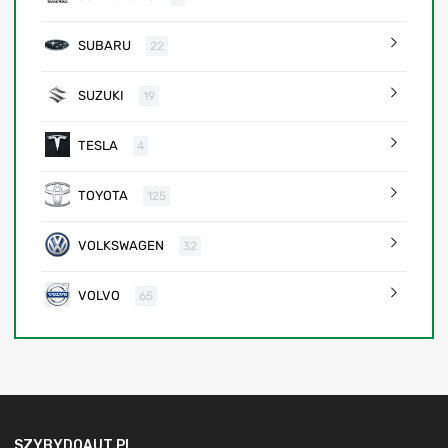
SUBARU
22
SUZUKI
19
TESLA
4
TOYOTA
125
VOLKSWAGEN
32
VOLVO
65
SZYBYDOAUT.PL