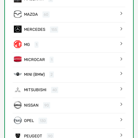
MAZDA
60
MERCEDES
155
MG
1
MICROCAR
1
MINI (BMW)
2
MITSUBISHI
40
NISSAN
90
OPEL
130
PEUGEOT
90