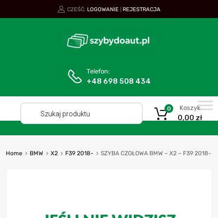
CZEŚĆ.
LOGOWANIE
REJESTRACJA
|
Telefon:
+48 698 508 434
Koszyk
0
0,00
zł
Home
BMW
X2
F39 2018-
SZYBA CZOŁOWA BMW – X2 – F39 2018-