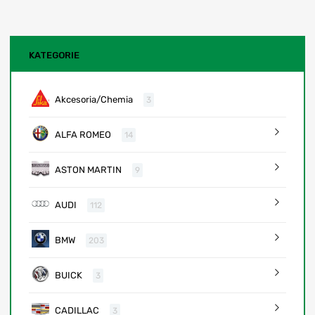
KATEGORIE
Akcesoria/Chemia
3
ALFA ROMEO
14
ASTON MARTIN
9
AUDI
112
BMW
203
BUICK
3
CADILLAC
3