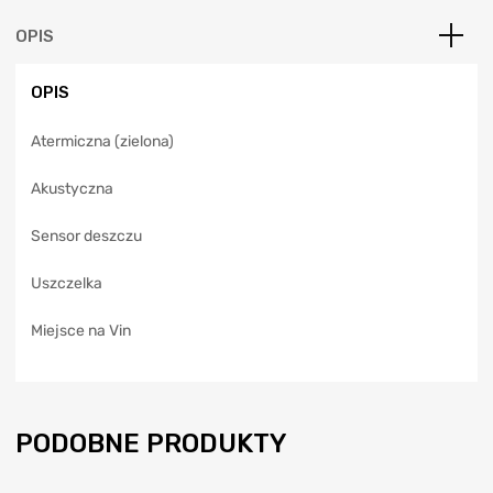
n
a
OPIS
t
i
OPIS
v
e
Atermiczna (zielona)
:
Akustyczna
Sensor deszczu
Uszczelka
Miejsce na Vin
PODOBNE PRODUKTY