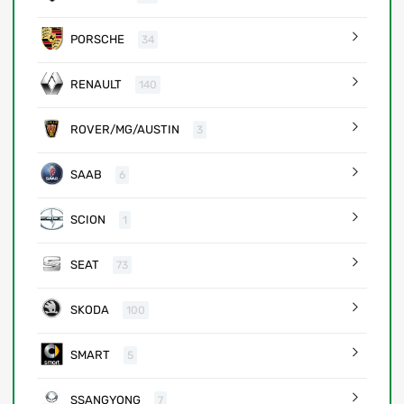
PORSCHE
34
RENAULT
140
ROVER/MG/AUSTIN
3
SAAB
6
SCION
1
SEAT
73
SKODA
100
SMART
5
SSANGYONG
7