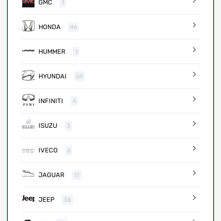
GMC
1
HONDA
46
HUMMER
1
HYUNDAI
69
INFINITI
4
ISUZU
3
IVECO
6
JAGUAR
17
JEEP
38