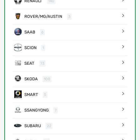
RENAULT
140
ROVER/MG/AUSTIN
3
SAAB
6
SCION
1
SEAT
73
SKODA
100
SMART
5
SSANGYONG
7
SUBARU
22