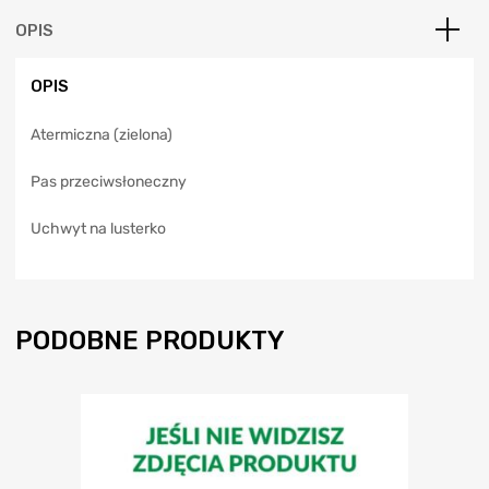
n
a
OPIS
t
i
OPIS
v
e
Atermiczna (zielona)
:
Pas przeciwsłoneczny
Uchwyt na lusterko
PODOBNE PRODUKTY