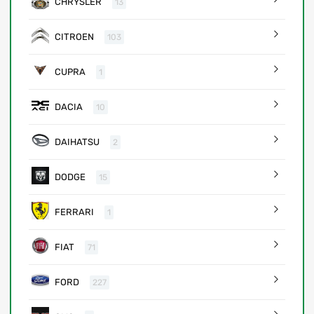
CHRYSLER
13
CITROEN
103
CUPRA
1
DACIA
10
DAIHATSU
2
DODGE
15
FERRARI
1
FIAT
71
FORD
227