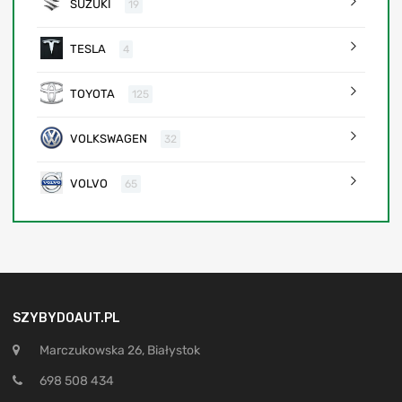
SUZUKI
19
TESLA
4
TOYOTA
125
VOLKSWAGEN
32
VOLVO
65
SZYBYDOAUT.PL
Marczukowska 26, Białystok
698 508 434