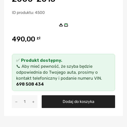
ID produktu: 4500
490,00
zł
✅
Produkt dostępny.
📞 Aby mieć pewność, że szyba będzie
odpowiednia do Twojego auta, prosimy o
kontakt telefoniczny i podanie numeru VIN.
698 508 434
A
Dodaj do koszyka
l
t
e
r