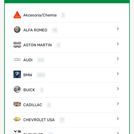
Akcesoria/Chemia
3
ALFA ROMEO
14
ASTON MARTIN
9
AUDI
112
BMW
203
BUICK
3
CADILLAC
3
CHEVROLET USA
17