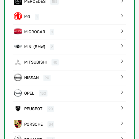
MERCEDES
155
MG
1
MICROCAR
1
MINI (BMW)
2
MITSUBISHI
40
NISSAN
90
OPEL
130
PEUGEOT
90
PORSCHE
34