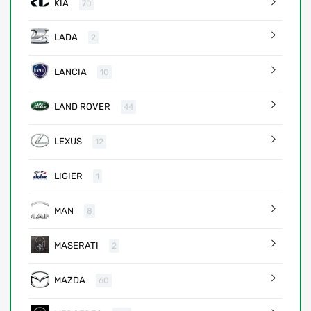
KIA
70
LADA
2
LANCIA
10
LAND ROVER
44
LEXUS
12
LIGIER
1
MAN
8
MASERATI
2
MAZDA
60