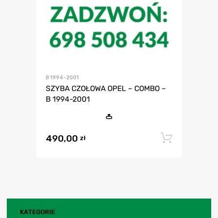
B 1994-2001
SZYBA CZOŁOWA OPEL – COMBO –
B 1994-2001
490,00
Dodaj 
zł
KATEGORIE