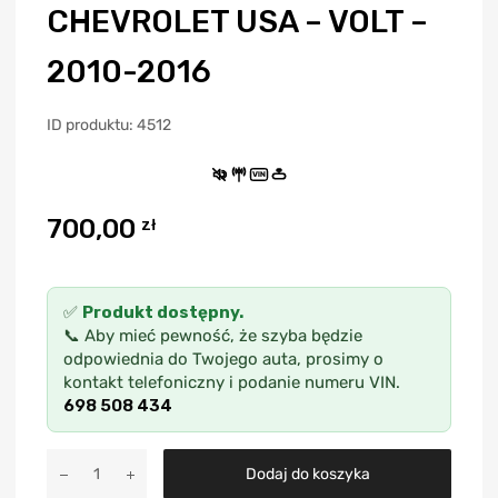
CHEVROLET USA – VOLT –
2010-2016
ID produktu: 4512
VIN
700,00
zł
✅
Produkt dostępny.
📞 Aby mieć pewność, że szyba będzie
odpowiednia do Twojego auta, prosimy o
kontakt telefoniczny i podanie numeru VIN.
698 508 434
A
Dodaj do koszyka
l