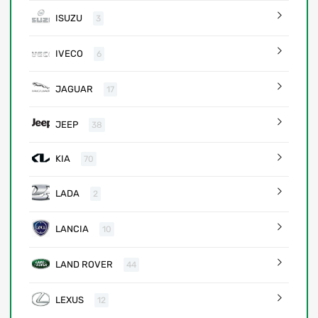
ISUZU
3
IVECO
6
JAGUAR
17
JEEP
38
KIA
70
LADA
2
LANCIA
10
LAND ROVER
44
LEXUS
12