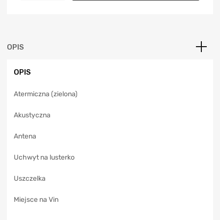
t
e
r
n
a
OPIS
t
i
OPIS
v
e
Atermiczna (zielona)
:
Akustyczna
Antena
Uchwyt na lusterko
Uszczelka
Miejsce na Vin