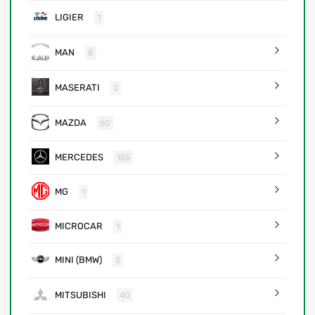
LIGIER
1
MAN
8
MASERATI
2
MAZDA
60
MERCEDES
155
MG
1
MICROCAR
1
MINI (BMW)
2
MITSUBISHI
40