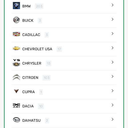
BMW
203
BUICK
3
CADILLAC
3
CHEVROLET USA
17
CHRYSLER
13
CITROEN
103
CUPRA
1
DACIA
10
DAIHATSU
2