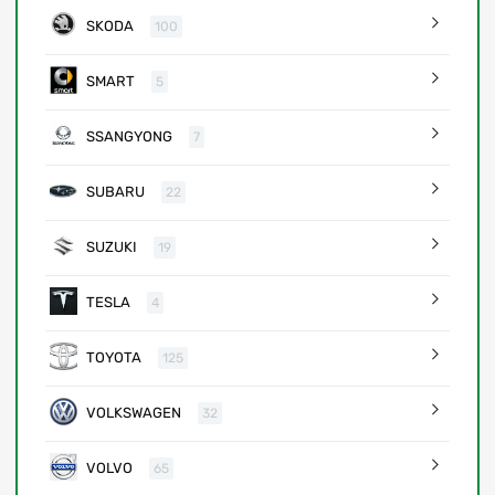
SKODA
100
SMART
5
SSANGYONG
7
SUBARU
22
SUZUKI
19
TESLA
4
TOYOTA
125
VOLKSWAGEN
32
VOLVO
65