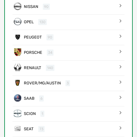
NISSAN
90
OPEL
130
PEUGEOT
90
PORSCHE
34
RENAULT
140
ROVER/MG/AUSTIN
3
SAAB
6
SCION
1
SEAT
73