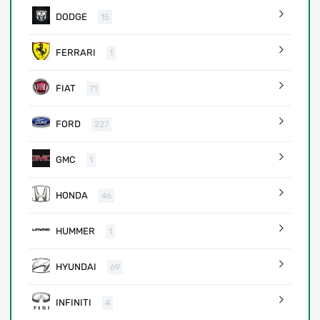
DODGE
15
FERRARI
1
FIAT
71
FORD
227
GMC
1
HONDA
46
HUMMER
1
HYUNDAI
69
INFINITI
4