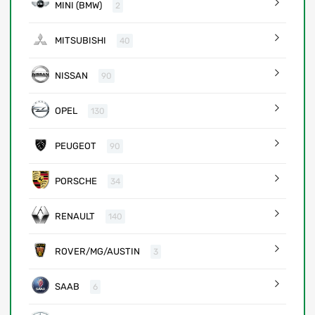
MINI (BMW)
2
MITSUBISHI
40
NISSAN
90
OPEL
130
PEUGEOT
90
PORSCHE
34
RENAULT
140
ROVER/MG/AUSTIN
3
SAAB
6