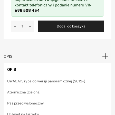
kontakt telefoniczny i podanie numeru VIN.
698 508 434
A
Dodaj do koszyka
l
t
e
r
n
a
OPIS
t
i
OPIS
v
e
UWAGA! Szyba do wersji panoramicznej (2012-)
:
Atermiczna (zielona)
Pas przeciwsłoneczny
Uchwyt na lusterko