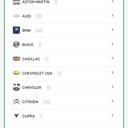
ASTON MARTIN
9
AUDI
112
BMW
203
BUICK
3
CADILLAC
3
CHEVROLET USA
17
CHRYSLER
13
CITROEN
103
CUPRA
1