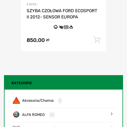
II 2012-
SZYBA CZOŁOWA FORD ECOSPORT
II 2012- SENSOR EUROPA
VIN
850,00
Dodaj 
zł
KATEGORIE
Akcesoria/Chemia
3
ALFA ROMEO
14