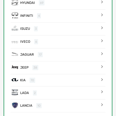
HYUNDAI
69
INFINITI
4
ISUZU
3
IVECO
6
JAGUAR
17
JEEP
38
KIA
70
LADA
2
LANCIA
10