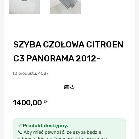
SZYBA CZOŁOWA CITROEN
C3 PANORAMA 2012-
ID produktu: 4587
VIN
1400,00
zł
✅
Produkt dostępny.
📞 Aby mieć pewność, że szyba będzie
odpowiednia do Twojego auta, prosimy o