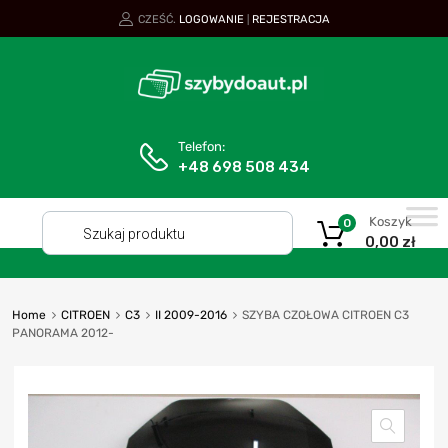
CZEŚĆ.
LOGOWANIE
REJESTRACJA
|
Telefon:
+48 698 508 434
Koszyk
0
0,00
zł
Home
CITROEN
C3
II 2009-2016
SZYBA CZOŁOWA CITROEN C3
PANORAMA 2012-