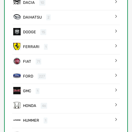
DACIA
10
DAIHATSU
2
DODGE
15
FERRARI
1
FIAT
71
FORD
227
GMC
1
HONDA
46
HUMMER
1