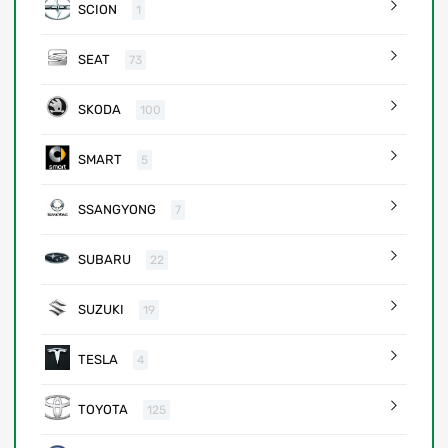
SCION
1
SEAT
73
SKODA
100
SMART
5
SSANGYONG
7
SUBARU
22
SUZUKI
19
TESLA
4
TOYOTA
125