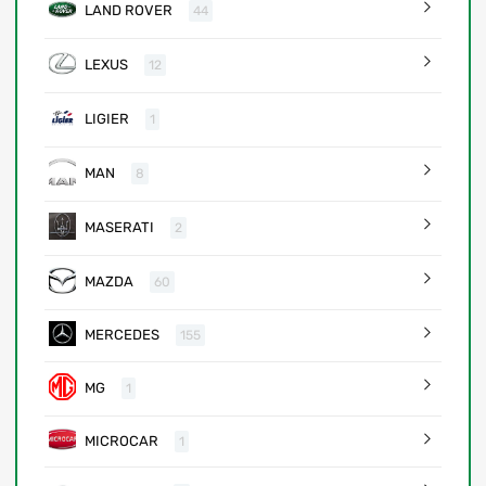
LAND ROVER
44
LEXUS
12
LIGIER
1
MAN
8
MASERATI
2
MAZDA
60
MERCEDES
155
MG
1
MICROCAR
1