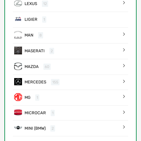
LEXUS
12
LIGIER
1
MAN
8
MASERATI
2
MAZDA
60
MERCEDES
155
MG
1
MICROCAR
1
MINI (BMW)
2