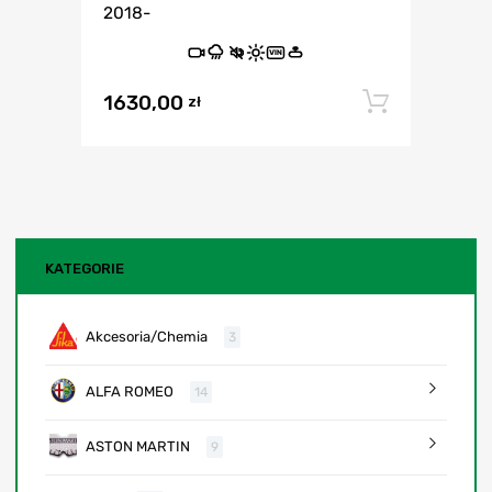
2018-
VIN
1630,00
Dodaj 
zł
KATEGORIE
Akcesoria/Chemia
3
ALFA ROMEO
14
ASTON MARTIN
9