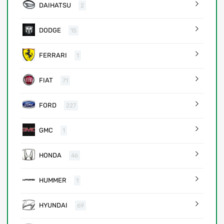
DAIHATSU
2
DODGE
15
FERRARI
1
FIAT
71
FORD
227
GMC
1
HONDA
46
HUMMER
1
HYUNDAI
69