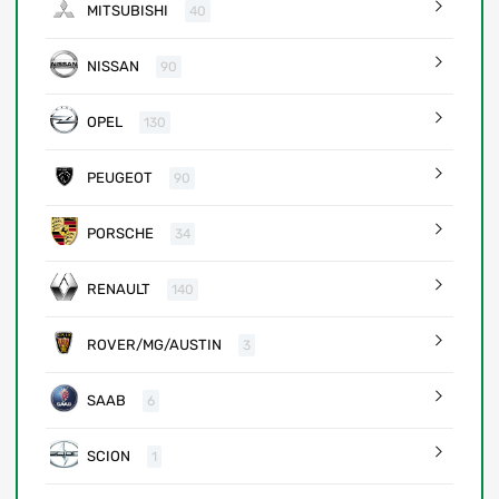
MITSUBISHI
40
NISSAN
90
OPEL
130
PEUGEOT
90
PORSCHE
34
RENAULT
140
ROVER/MG/AUSTIN
3
SAAB
6
SCION
1