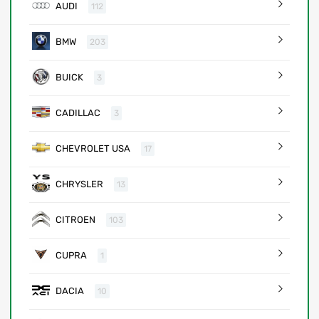
AUDI
112
BMW
203
BUICK
3
CADILLAC
3
CHEVROLET USA
17
CHRYSLER
13
CITROEN
103
CUPRA
1
DACIA
10