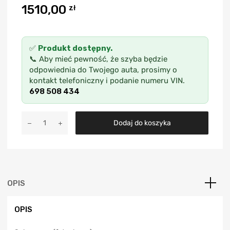
1510,00
zł
✅
Produkt dostępny.
📞 Aby mieć pewność, że szyba będzie
odpowiednia do Twojego auta, prosimy o
kontakt telefoniczny i podanie numeru VIN.
698 508 434
A
Dodaj do koszyka
l
t
e
r
n
a
OPIS
t
i
OPIS
v
e