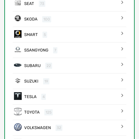
SEAT
73
SKODA
100
SMART
5
SSANGYONG
7
SUBARU
22
SUZUKI
19
TESLA
4
TOYOTA
125
VOLKSWAGEN
32