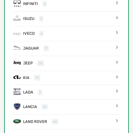
INFINITI
4
ISUZU
3
IVECO
6
JAGUAR
17
JEEP
38
KIA
70
LADA
2
LANCIA
10
LAND ROVER
44