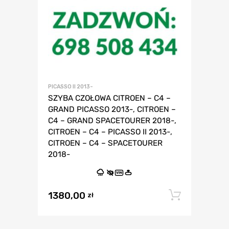
PICASSO II 2013-
SZYBA CZOŁOWA CITROEN – C4 –
GRAND PICASSO 2013-, CITROEN –
C4 – GRAND SPACETOURER 2018-,
CITROEN – C4 – PICASSO II 2013-,
CITROEN – C4 – SPACETOURER
2018-
VIN
1380,00
Dodaj 
zł