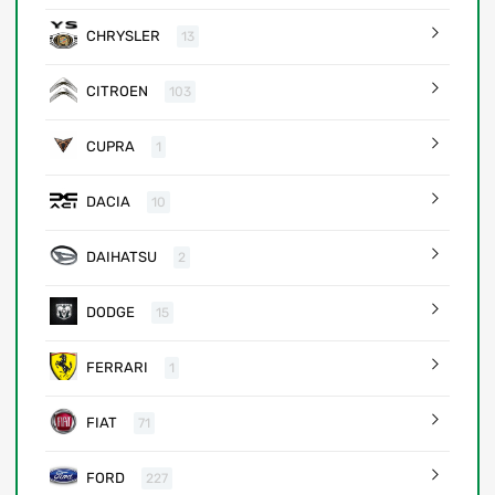
CHRYSLER
13
CITROEN
103
CUPRA
1
DACIA
10
DAIHATSU
2
DODGE
15
FERRARI
1
FIAT
71
FORD
227