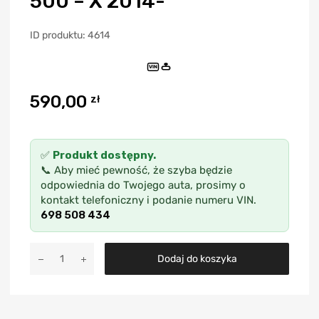
500 – X 2014-
ID produktu: 4614
VIN
590,00
zł
✅
Produkt dostępny.
📞 Aby mieć pewność, że szyba będzie
odpowiednia do Twojego auta, prosimy o
kontakt telefoniczny i podanie numeru VIN.
698 508 434
A
Dodaj do koszyka
l
t
e
r