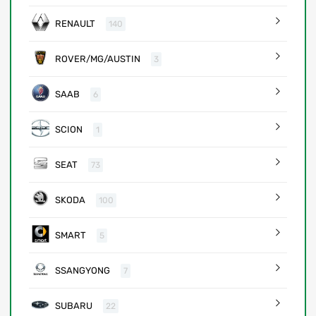
RENAULT
140
ROVER/MG/AUSTIN
3
SAAB
6
SCION
1
SEAT
73
SKODA
100
SMART
5
SSANGYONG
7
SUBARU
22