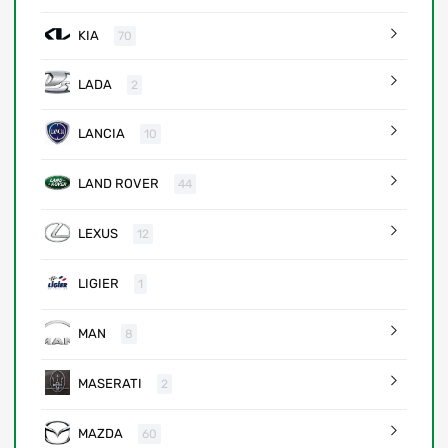
KIA
70
LADA
2
LANCIA
10
LAND ROVER
44
LEXUS
12
LIGIER
1
MAN
8
MASERATI
2
MAZDA
60