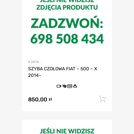
X 2014-
SZYBA CZOŁOWA FIAT – 500 – X
2014-
VIN
850,00
Dodaj 
zł