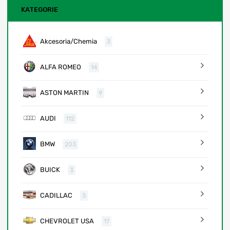
KATEGORIE
Akcesoria/Chemia
3
ALFA ROMEO
14
ASTON MARTIN
9
AUDI
112
BMW
203
BUICK
3
CADILLAC
3
CHEVROLET USA
17