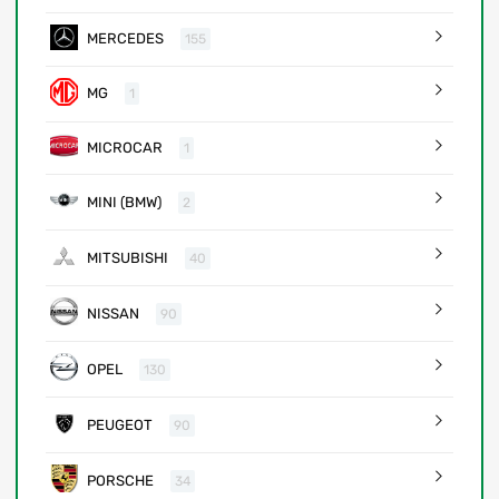
MERCEDES
155
MG
1
MICROCAR
1
MINI (BMW)
2
MITSUBISHI
40
NISSAN
90
OPEL
130
PEUGEOT
90
PORSCHE
34