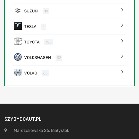
SUZUKI
19
TESLA
4
TOYOTA
125
VOLKSWAGEN
32
VOLVO
65
SZYBYDOAUT.PL
Marczukowska 26, Białystok