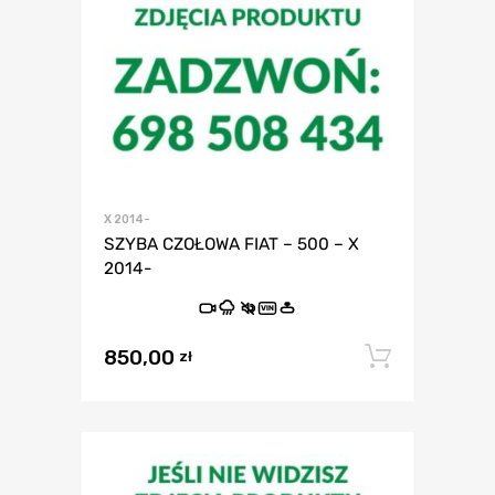
X 2014-
SZYBA CZOŁOWA FIAT – 500 – X
2014-
VIN
850,00
Dodaj 
zł