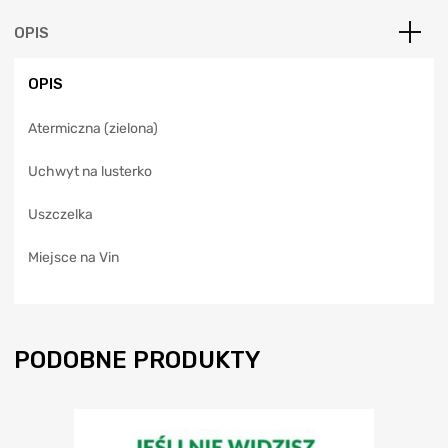
n
a
OPIS
t
i
OPIS
v
e
Atermiczna (zielona)
:
Uchwyt na lusterko
Uszczelka
Miejsce na Vin
PODOBNE PRODUKTY