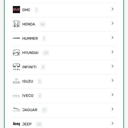
GMC
1
HONDA
46
HUMMER
1
HYUNDAI
69
INFINITI
4
ISUZU
3
IVECO
6
JAGUAR
17
JEEP
38