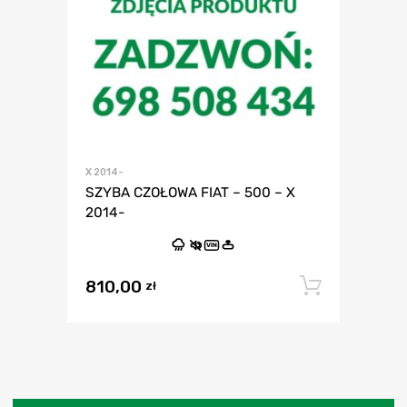
X 2014-
SZYBA CZOŁOWA FIAT – 500 – X
2014-
VIN
810,00
Dodaj 
zł