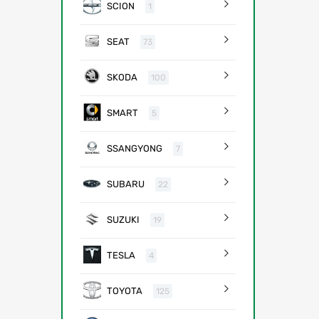
SCION
1
SEAT
73
SKODA
100
SMART
5
SSANGYONG
7
SUBARU
22
SUZUKI
19
TESLA
4
TOYOTA
125