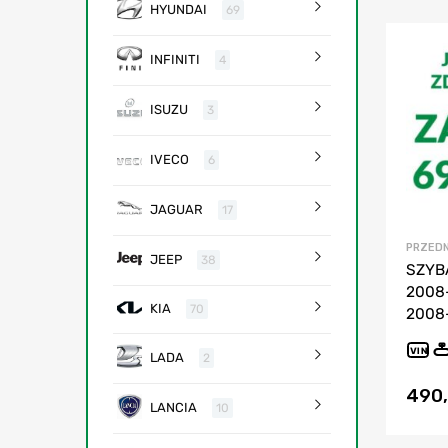
HYUNDAI
69
INFINITI
4
ISUZU
3
IVECO
6
JAGUAR
17
PRZEDN
JEEP
38
SZYB
2008-,
KIA
70
2008
VIN
LADA
2
490
LANCIA
10