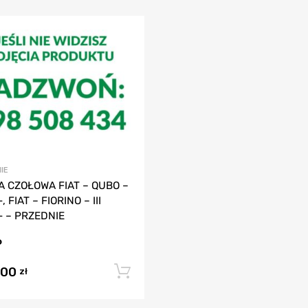
IE
A CZOŁOWA FIAT – QUBO –
 FIAT – FIORINO – III
- – PRZEDNIE
,00
Dodaj do koszyka
zł