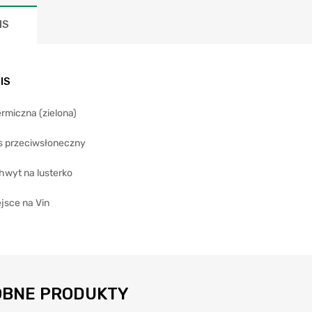
IS
IS
rmiczna (zielona)
s przeciwsłoneczny
hwyt na lusterko
jsce na Vin
BNE PRODUKTY