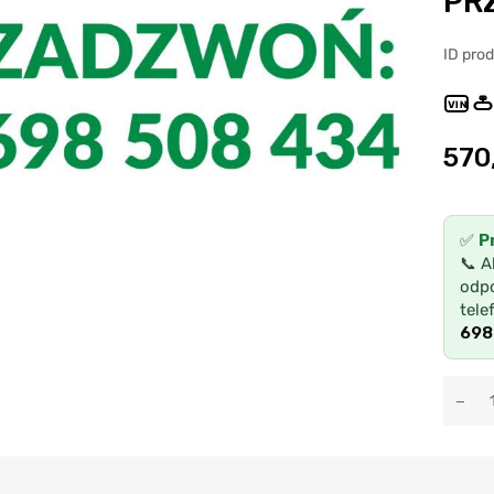
PR
ID pro
VIN
570
✅
P
📞 A
odpo
tele
698