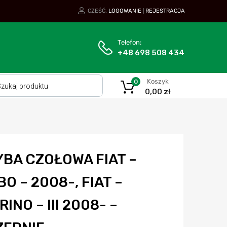
CZEŚĆ.
LOGOWANIE
REJESTRACJA
|
Telefon:
+48 698 508 434
Koszyk
0
0,00
zł
YBA CZOŁOWA FIAT –
O – 2008-, FIAT –
RINO – III 2008- –