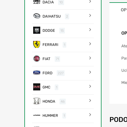
DACIA
10
OP
DAIHATSU
2
DODGE
15
OP
FERRARI
1
Ate
Pa
FIAT
71
Uc
FORD
227
Mie
GMC
1
HONDA
46
HUMMER
1
PODO