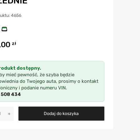
ZEDNIE
duktu: 4656
,00
zł
rodukt dostępny.
by mieć pewność, że szyba będzie
wiednia do Twojego auta, prosimy o kontakt
foniczny i podanie numeru VIN.
 508 434
A
Dodaj do koszyka
l
t
e
r