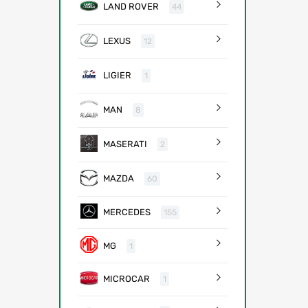
LAND ROVER
44
LEXUS
12
LIGIER
1
MAN
8
MASERATI
2
MAZDA
60
MERCEDES
155
MG
1
MICROCAR
1