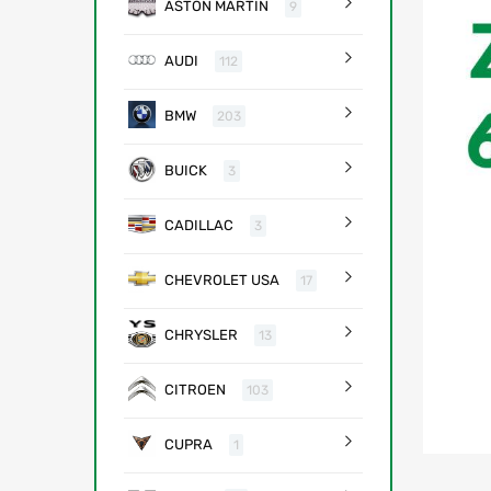
ASTON MARTIN
9
AUDI
112
BMW
203
BUICK
3
CADILLAC
3
CHEVROLET USA
17
CHRYSLER
13
CITROEN
103
CUPRA
1