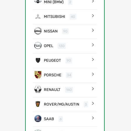
MINI (BMW)
2
MITSUBISHI
40
NISSAN
90
OPEL
130
PEUGEOT
90
PORSCHE
34
RENAULT
140
ROVER/MG/AUSTIN
3
SAAB
6