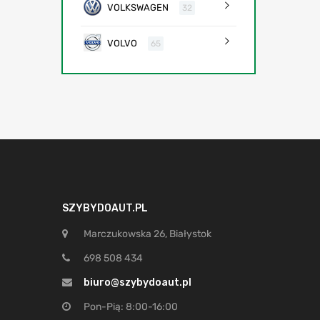
VOLKSWAGEN
32
VOLVO
65
SZYBYDOAUT.PL
Marczukowska 26, Białystok
698 508 434
biuro@szybydoaut.pl
Pon-Pią: 8:00-16:00