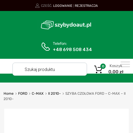
CZEŚĆ.
LOGOWANIE
REJESTRACJA
|
Telefon:
+48 698 508 434
Koszyk
0
0,00
zł
Home
FORD
C-MAX
II 2010-
SZYBA CZOŁOWA FORD – C-MAX – II
2010-