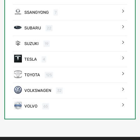
SSANGYONG
7
SUBARU
22
SUZUKI
19
TESLA
4
TOYOTA
125
VOLKSWAGEN
32
VOLVO
65