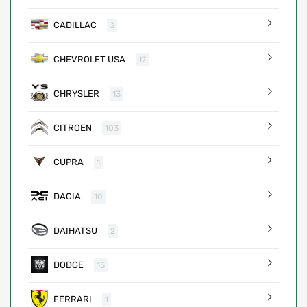
CADILLAC
3
CHEVROLET USA
17
CHRYSLER
13
CITROEN
103
CUPRA
1
DACIA
10
DAIHATSU
2
DODGE
15
FERRARI
1