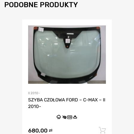
PODOBNE PRODUKTY
II 2010-
SZYBA CZOŁOWA FORD – C-MAX – II
2010-
VIN
680,00
Dodaj 
zł