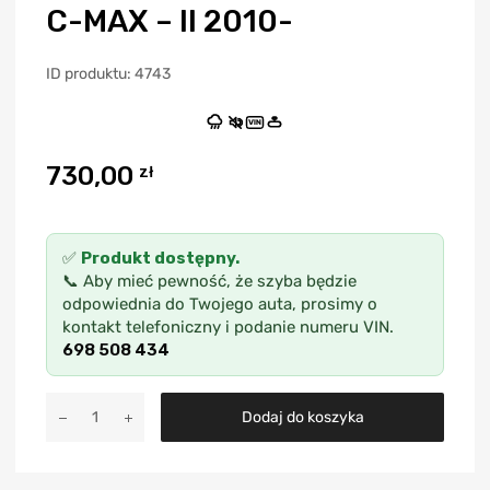
C-MAX – II 2010-
ID produktu: 4743
VIN
730,00
zł
✅
Produkt dostępny.
📞 Aby mieć pewność, że szyba będzie
odpowiednia do Twojego auta, prosimy o
kontakt telefoniczny i podanie numeru VIN.
698 508 434
A
Dodaj do koszyka
l
t
e