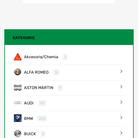
KATEGORIE
Akcesoria/Chemia
3
ALFA ROMEO
14
ASTON MARTIN
9
AUDI
112
BMW
203
BUICK
3