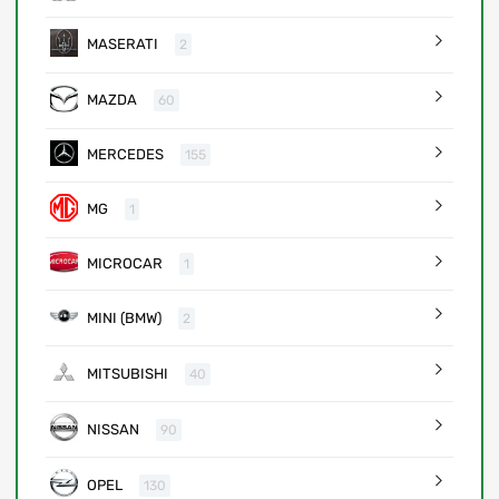
MASERATI
2
MAZDA
60
MERCEDES
155
MG
1
MICROCAR
1
MINI (BMW)
2
MITSUBISHI
40
NISSAN
90
OPEL
130