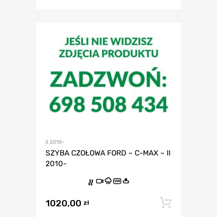
II 2010-
SZYBA CZOŁOWA FORD – C-MAX – II
2010-
VIN
1020,00
Dodaj 
zł