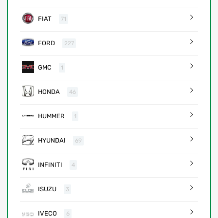
FIAT
71
FORD
227
GMC
1
HONDA
46
HUMMER
1
HYUNDAI
69
INFINITI
4
ISUZU
3
IVECO
6