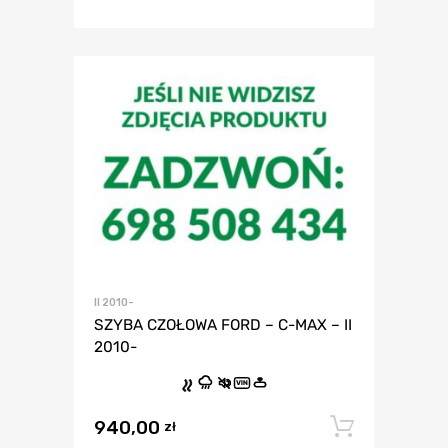
II 2010-
SZYBA CZOŁOWA FORD – C-MAX – II
2010-
VIN
940,00
Dodaj 
zł