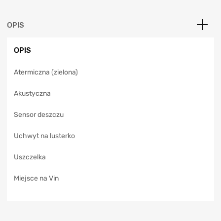
r
n
a
OPIS
t
i
OPIS
v
e
Atermiczna (zielona)
:
Akustyczna
Sensor deszczu
Uchwyt na lusterko
Uszczelka
Miejsce na Vin