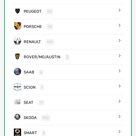
PEUGEOT
90
PORSCHE
34
RENAULT
140
ROVER/MG/AUSTIN
3
SAAB
6
SCION
1
SEAT
73
SKODA
100
SMART
5