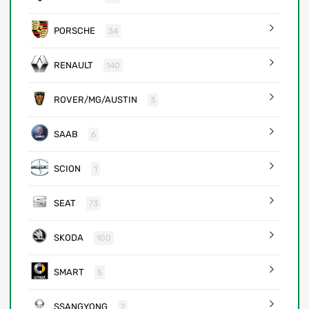
PORSCHE
34
RENAULT
140
ROVER/MG/AUSTIN
3
SAAB
6
SCION
1
SEAT
73
SKODA
100
SMART
5
SSANGYONG
7