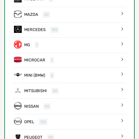
MAZDA
60
MERCEDES
155
MG
1
MICROCAR
1
MINI (BMW)
2
MITSUBISHI
40
NISSAN
90
OPEL
130
PEUGEOT
90