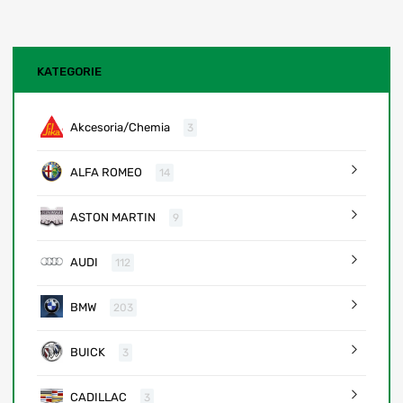
KATEGORIE
Akcesoria/Chemia
3
ALFA ROMEO
14
ASTON MARTIN
9
AUDI
112
BMW
203
BUICK
3
CADILLAC
3