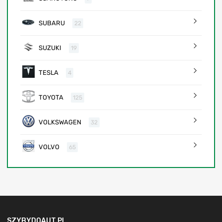
SUBARU
22
SUZUKI
19
TESLA
4
TOYOTA
125
VOLKSWAGEN
32
VOLVO
65
SZYBYDOAUT.PL