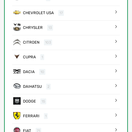
CHEVROLET USA
17
CHRYSLER
13
CITROEN
103
CUPRA
1
DACIA
10
DAIHATSU
2
DODGE
15
FERRARI
1
FIAT
71