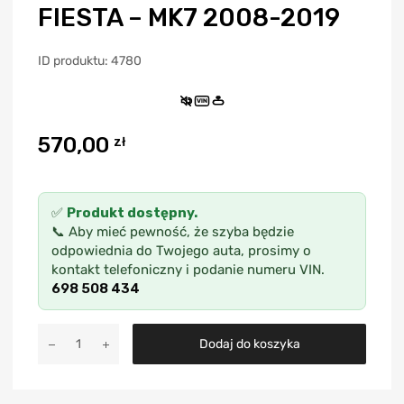
FIESTA – MK7 2008-2019
ID produktu: 4780
VIN
570,00
zł
✅
Produkt dostępny.
📞 Aby mieć pewność, że szyba będzie
odpowiednia do Twojego auta, prosimy o
kontakt telefoniczny i podanie numeru VIN.
698 508 434
A
Dodaj do koszyka
l
t
e