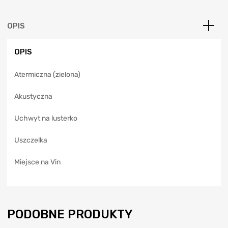
r
n
a
OPIS
t
i
OPIS
v
e
Atermiczna (zielona)
:
Akustyczna
Uchwyt na lusterko
Uszczelka
Miejsce na Vin
PODOBNE PRODUKTY