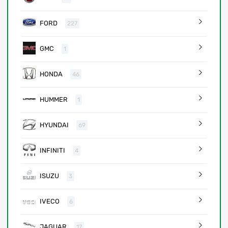
FORD
227
GMC
1
HONDA
46
HUMMER
1
HYUNDAI
69
INFINITI
4
ISUZU
3
IVECO
6
JAGUAR
17