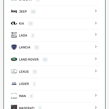
JEEP
38
KIA
70
LADA
2
LANCIA
10
LAND ROVER
44
LEXUS
12
LIGIER
1
MAN
8
MASERATI
2