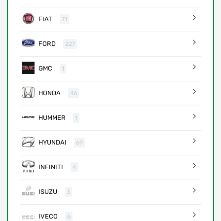
FIAT
71
FORD
227
GMC
1
HONDA
46
HUMMER
1
HYUNDAI
69
INFINITI
4
ISUZU
3
IVECO
6