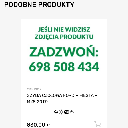
PODOBNE PRODUKTY
MK8 2017-
SZYBA CZOŁOWA FORD – FIESTA –
MK8 2017-
VIN
830,00
Dodaj 
zł