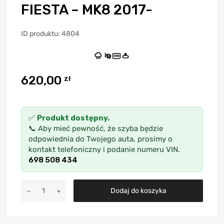
FIESTA – MK8 2017-
ID produktu: 4804
VIN
620,00
zł
✅
Produkt dostępny.
📞 Aby mieć pewność, że szyba będzie
odpowiednia do Twojego auta, prosimy o
kontakt telefoniczny i podanie numeru VIN.
698 508 434
A
Dodaj do koszyka
l
t
e