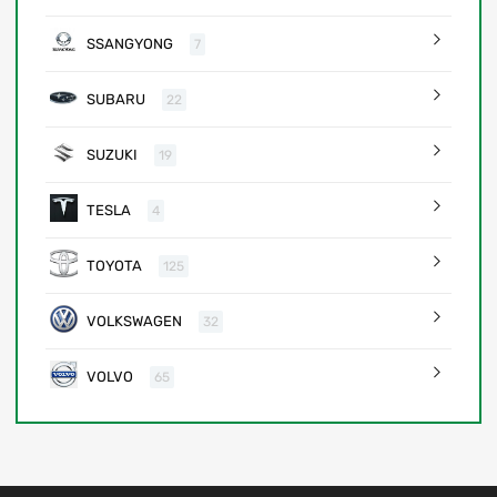
SSANGYONG
7
SUBARU
22
SUZUKI
19
TESLA
4
TOYOTA
125
VOLKSWAGEN
32
VOLVO
65