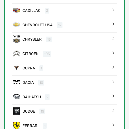
CADILLAC
3
CHEVROLET USA
17
CHRYSLER
13
CITROEN
103
CUPRA
1
DACIA
10
DAIHATSU
2
DODGE
15
FERRARI
1