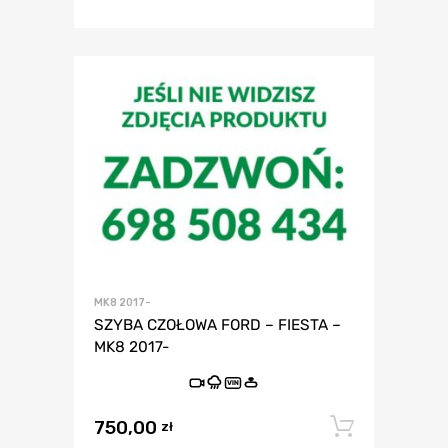
MK8 2017-
SZYBA CZOŁOWA FORD – FIESTA –
MK8 2017-
VIN
750,00
Dodaj 
zł