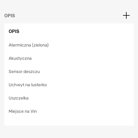
r
n
a
OPIS
t
i
OPIS
v
e
Atermiczna (zielona)
:
Akustyczna
Sensor deszczu
Uchwyt na lusterko
Uszczelka
Miejsce na Vin