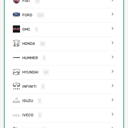
FIAT
71
FORD
227
GMC
1
HONDA
46
HUMMER
1
HYUNDAI
69
INFINITI
4
ISUZU
3
IVECO
6