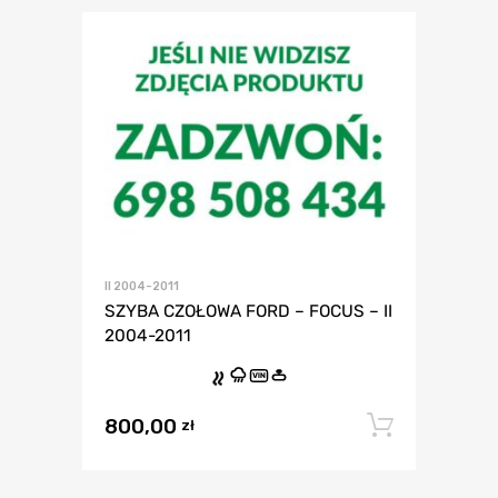
II 2004-2011
SZYBA CZOŁOWA FORD – FOCUS – II
2004-2011
VIN
800,00
Dodaj 
zł