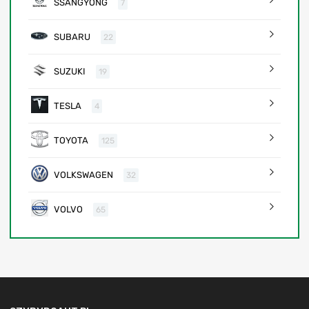
SSANGYONG
7
SUBARU
22
SUZUKI
19
TESLA
4
TOYOTA
125
VOLKSWAGEN
32
VOLVO
65