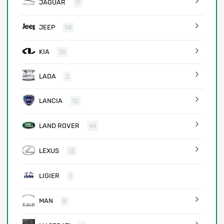
JAGUAR
17
JEEP
38
KIA
70
LADA
2
LANCIA
10
LAND ROVER
44
LEXUS
12
LIGIER
1
MAN
8