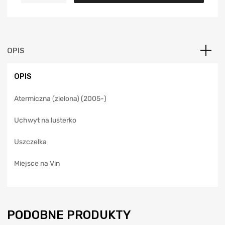
t
e
r
n
a
OPIS
t
i
OPIS
v
e
Atermiczna (zielona) (2005-)
:
Uchwyt na lusterko
Uszczelka
Miejsce na Vin
PODOBNE PRODUKTY