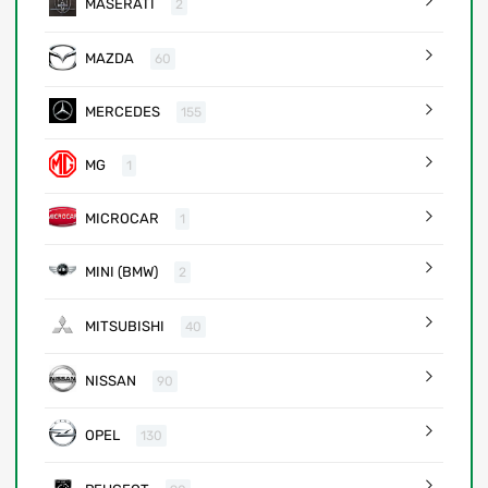
MASERATI
2
MAZDA
60
MERCEDES
155
MG
1
MICROCAR
1
MINI (BMW)
2
MITSUBISHI
40
NISSAN
90
OPEL
130