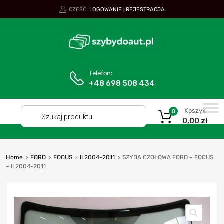
CZEŚĆ.
LOGOWANIE
REJESTRACJA
|
Telefon:
+48 698 508 434
Koszyk
0
0,00
zł
Home
FORD
FOCUS
II 2004-2011
SZYBA CZOŁOWA FORD – FOCUS
– II 2004-2011