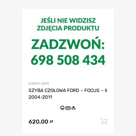
II 2004-2011
SZYBA CZOŁOWA FORD – FOCUS – II
2004-2011
VIN
620,00
Dodaj 
zł