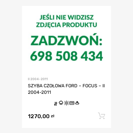
II 2004-2011
SZYBA CZOŁOWA FORD – FOCUS – II
2004-2011
VIN
1270,00
Dodaj 
zł