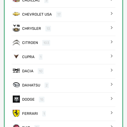
CADILLAC
3
CHEVROLET USA
17
CHRYSLER
13
CITROEN
103
CUPRA
1
DACIA
10
DAIHATSU
2
DODGE
15
FERRARI
1