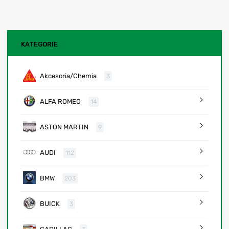
KATEGORIE
Akcesoria/Chemia
3
ALFA ROMEO
14
ASTON MARTIN
9
AUDI
112
BMW
203
BUICK
3