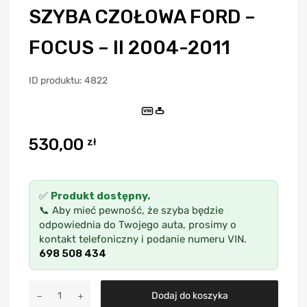
SZYBA CZOŁOWA FORD –
FOCUS – II 2004-2011
ID produktu: 4822
VIN
530,00
zł
✅
Produkt dostępny.
📞 Aby mieć pewność, że szyba będzie
odpowiednia do Twojego auta, prosimy o
kontakt telefoniczny i podanie numeru VIN.
698 508 434
A
Dodaj do koszyka
l