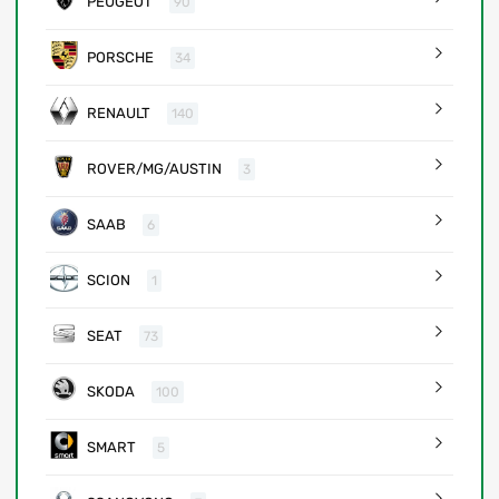
PEUGEOT
90
PORSCHE
34
RENAULT
140
ROVER/MG/AUSTIN
3
SAAB
6
SCION
1
SEAT
73
SKODA
100
SMART
5