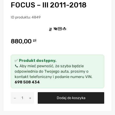
FOCUS – III 2011-2018
ID produktu: 4849
VIN
880,00
zł
✅
Produkt dostępny.
📞 Aby mieć pewność, że szyba będzie
odpowiednia do Twojego auta, prosimy o
kontakt telefoniczny i podanie numeru VIN.
698 508 434
A
Dodaj do koszyka
l
t
e