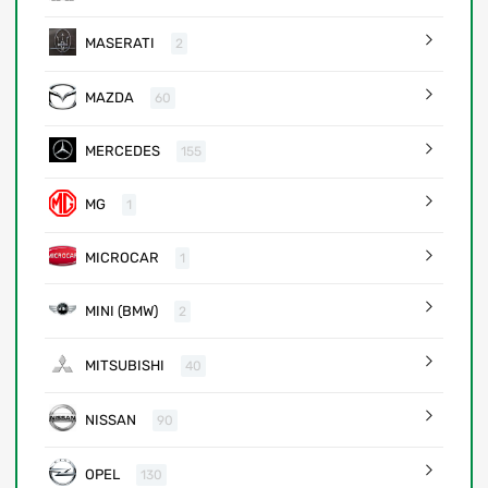
MASERATI
2
MAZDA
60
MERCEDES
155
MG
1
MICROCAR
1
MINI (BMW)
2
MITSUBISHI
40
NISSAN
90
OPEL
130