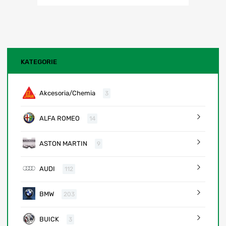
KATEGORIE
Akcesoria/Chemia
3
ALFA ROMEO
14
ASTON MARTIN
9
AUDI
112
BMW
203
BUICK
3