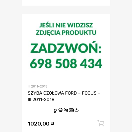
III 2011-2018
SZYBA CZOŁOWA FORD – FOCUS –
III 2011-2018
VIN
1020,00
Dodaj 
zł