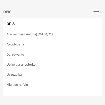
r
n
a
OPIS
t
i
OPIS
v
e
Atermiczna (zielona) (Od 01/11)
:
Akustyczna
Ogrzewanie
Uchwyt na lusterko
Uszczelka
Miejsce na Vin