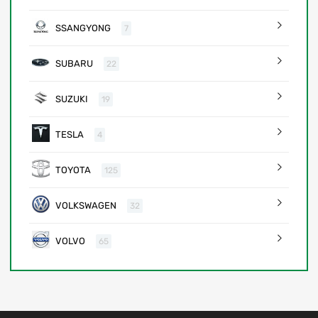
SSANGYONG
7
SUBARU
22
SUZUKI
19
TESLA
4
TOYOTA
125
VOLKSWAGEN
32
VOLVO
65