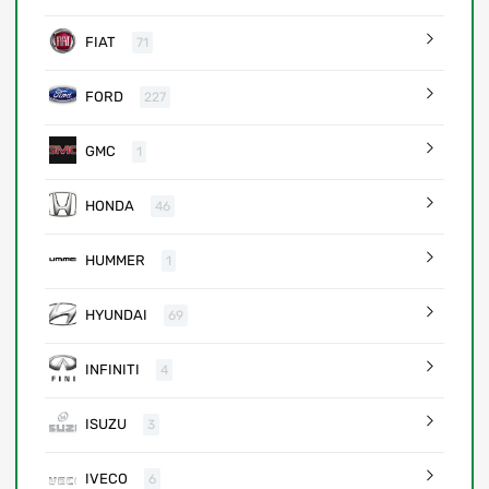
FIAT
71
FORD
227
GMC
1
HONDA
46
HUMMER
1
HYUNDAI
69
INFINITI
4
ISUZU
3
IVECO
6