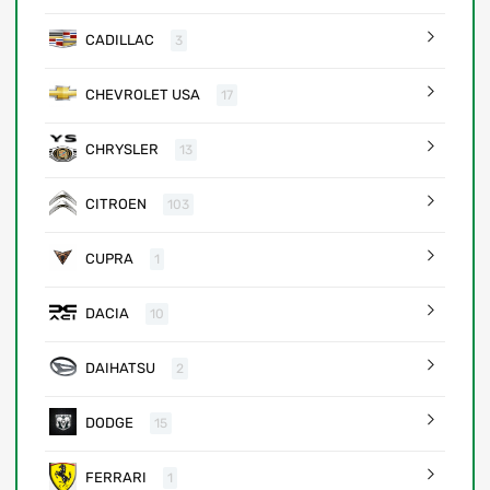
CADILLAC
3
CHEVROLET USA
17
CHRYSLER
13
CITROEN
103
CUPRA
1
DACIA
10
DAIHATSU
2
DODGE
15
FERRARI
1