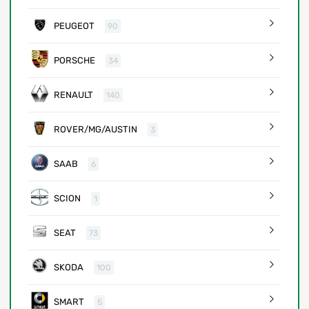
PEUGEOT
90
PORSCHE
34
RENAULT
140
ROVER/MG/AUSTIN
3
SAAB
6
SCION
1
SEAT
73
SKODA
100
SMART
5