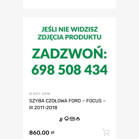
III 2011-2018
SZYBA CZOŁOWA FORD – FOCUS –
III 2011-2018
VIN
860,00
Dodaj 
zł