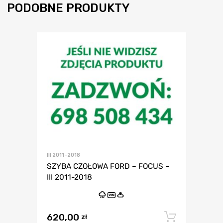
PODOBNE PRODUKTY
III 2011-2018
SZYBA CZOŁOWA FORD – FOCUS –
III 2011-2018
VIN
620,00
Dodaj 
zł