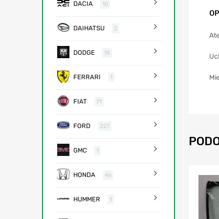
DACIA
10
OP
DAIHATSU
2
Ate
DODGE
15
Uc
Mie
FERRARI
1
FIAT
71
FORD
227
PODO
GMC
1
HONDA
46
HUMMER
1