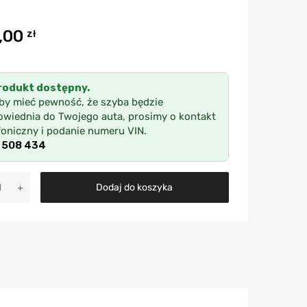
,00
zł
rodukt dostępny.
by mieć pewność, że szyba będzie
wiednia do Twojego auta, prosimy o kontakt
foniczny i podanie numeru VIN.
 508 434
A
Dodaj do koszyka
l
t
e
r
n
a
t
i