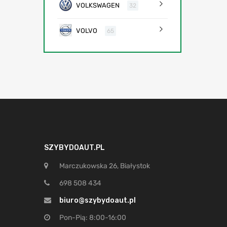
VOLKSWAGEN
32
VOLVO
65
SZYBYDOAUT.PL
Marczukowska 26, Białystok
698 508 434
biuro@szybydoaut.pl
Pon-Pią: 8:00-16:00