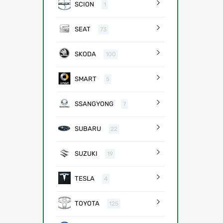
SCION
1
SEAT
73
SKODA
100
SMART
5
SSANGYONG
7
SUBARU
22
SUZUKI
19
TESLA
4
TOYOTA
125