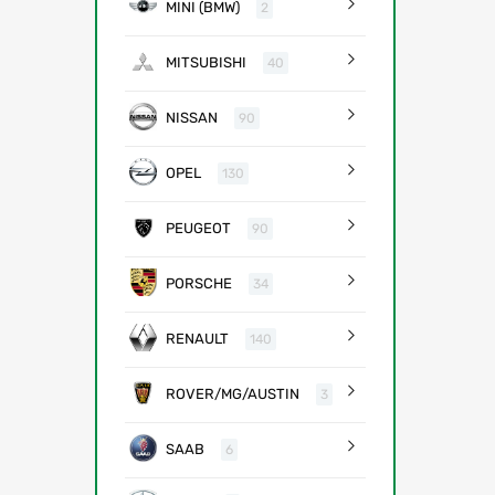
MINI (BMW)
2
MITSUBISHI
40
NISSAN
90
OPEL
130
PEUGEOT
90
PORSCHE
34
RENAULT
140
ROVER/MG/AUSTIN
3
SAAB
6