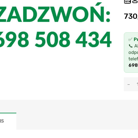
VIN
730
✅
P
📞 A
odpo
tele
698
IS