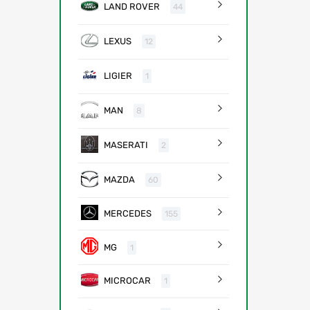
LAND ROVER
44
LEXUS
12
LIGIER
1
MAN
8
MASERATI
2
MAZDA
60
MERCEDES
155
MG
1
MICROCAR
1