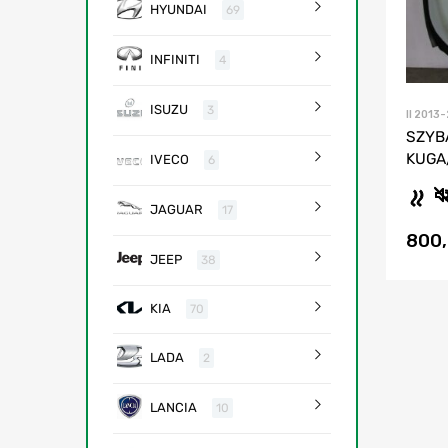
HYUNDAI
69
INFINITI
4
ISUZU
3
II 2013
SZYB
KUGA
IVECO
6
JAGUAR
17
800
JEEP
38
KIA
70
LADA
2
LANCIA
10