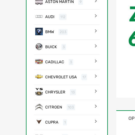
ASTON MARTIN
9
AUDI
112
BMW
203
BUICK
3
CADILLAC
3
CHEVROLET USA
17
CHRYSLER
13
CITROEN
103
OP
CUPRA
1