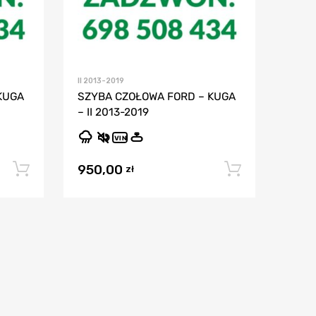
II 2013-2019
KUGA
SZYBA CZOŁOWA FORD – KUGA
– II 2013-2019
VIN
950,00
Dodaj do koszyka
Dodaj do
zł