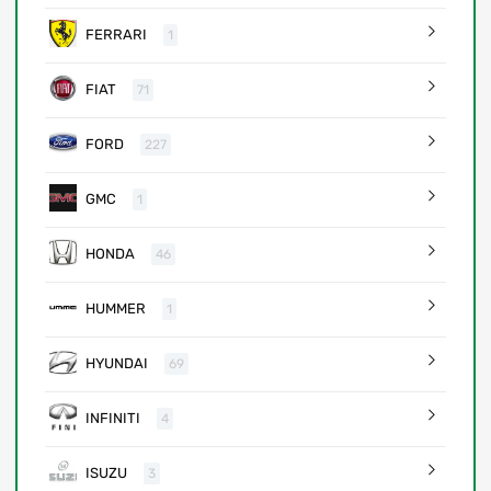
FERRARI
1
FIAT
71
FORD
227
GMC
1
HONDA
46
HUMMER
1
HYUNDAI
69
INFINITI
4
ISUZU
3