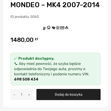
MONDEO – MK4 2007-2014
ID produktu: 5063
VIN
1480,00
zł
✅
Produkt dostępny.
📞 Aby mieć pewność, że szyba będzie
odpowiednia do Twojego auta, prosimy o
kontakt telefoniczny i podanie numeru VIN.
698 508 434
A
Dodaj do koszyka
l
t
e