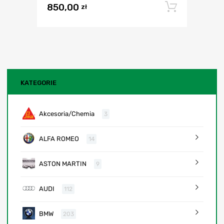
850,00
Dodaj 
zł
KATEGORIE
Akcesoria/Chemia
3
ALFA ROMEO
14
ASTON MARTIN
9
AUDI
112
BMW
203