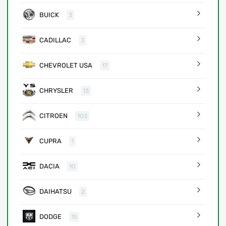
BUICK
3
CADILLAC
3
CHEVROLET USA
17
CHRYSLER
13
CITROEN
103
CUPRA
1
DACIA
10
DAIHATSU
2
DODGE
15