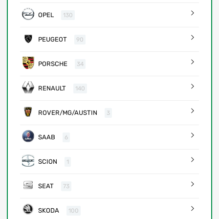
OPEL
130
PEUGEOT
90
PORSCHE
34
RENAULT
140
ROVER/MG/AUSTIN
3
SAAB
6
SCION
1
SEAT
73
SKODA
100