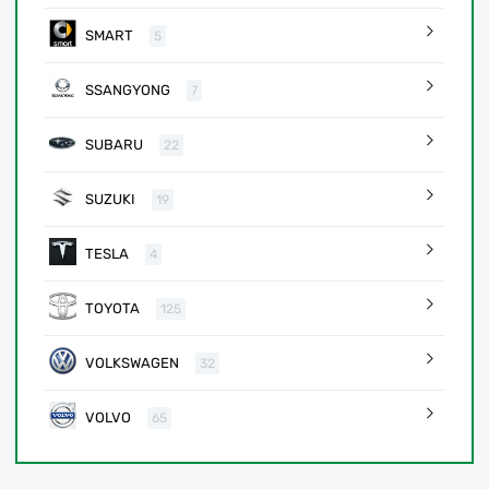
SMART
5
SSANGYONG
7
SUBARU
22
SUZUKI
19
TESLA
4
TOYOTA
125
VOLKSWAGEN
32
VOLVO
65