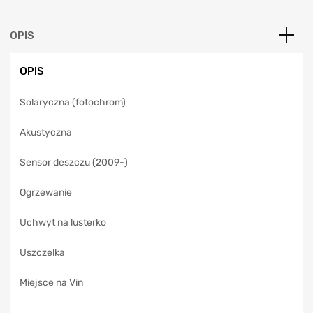
r
n
a
OPIS
t
i
OPIS
v
e
Solaryczna (fotochrom)
:
Akustyczna
Sensor deszczu (2009-)
Ogrzewanie
Uchwyt na lusterko
Uszczelka
Miejsce na Vin