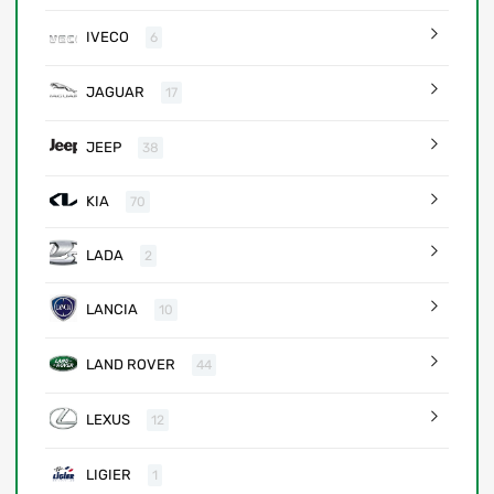
IVECO
6
JAGUAR
17
JEEP
38
KIA
70
LADA
2
LANCIA
10
LAND ROVER
44
LEXUS
12
LIGIER
1