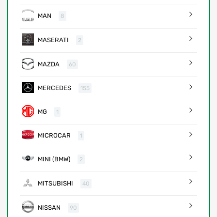
MAN
8
MASERATI
2
MAZDA
60
MERCEDES
155
MG
1
MICROCAR
1
MINI (BMW)
2
MITSUBISHI
40
NISSAN
90