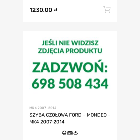
1230,00
Dodaj 
zł
MK4 2007-2014
SZYBA CZOŁOWA FORD – MONDEO –
MK4 2007-2014
VIN