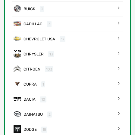
BUICK
3
CADILLAC
3
CHEVROLET USA
17
CHRYSLER
13
CITROEN
103
CUPRA
1
DACIA
10
DAIHATSU
2
DODGE
15