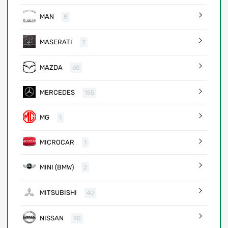
MAN
8
MASERATI
2
MAZDA
60
MERCEDES
155
MG
1
MICROCAR
1
MINI (BMW)
2
MITSUBISHI
40
NISSAN
90