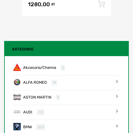
1280,00
Dodaj 
zł
KATEGORIE
Akcesoria/Chemia
3
ALFA ROMEO
14
ASTON MARTIN
9
AUDI
112
BMW
203