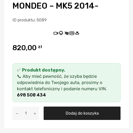
MONDEO – MK5 2014-
ID produktu: 5089
VIN
820,00
zł
✅
Produkt dostępny.
📞 Aby mieć pewność, że szyba będzie
odpowiednia do Twojego auta, prosimy o
kontakt telefoniczny i podanie numeru VIN.
698 508 434
A
Dodaj do koszyka
l
t
e