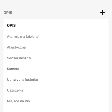
r
n
a
OPIS
t
i
OPIS
v
e
Atermiczna (zielona)
:
Akustyczna
Sensor deszczu
Kamera
Uchwyt na lusterko
Uszczelka
Miejsce na Vin