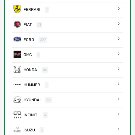
FERRARI
1
FIAT
71
FORD
227
GMC
1
HONDA
46
HUMMER
1
HYUNDAI
69
INFINITI
4
ISUZU
3