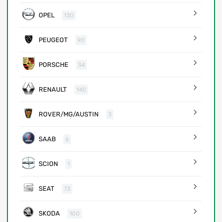
OPEL
130
PEUGEOT
90
PORSCHE
34
RENAULT
140
ROVER/MG/AUSTIN
3
SAAB
6
SCION
1
SEAT
73
SKODA
100