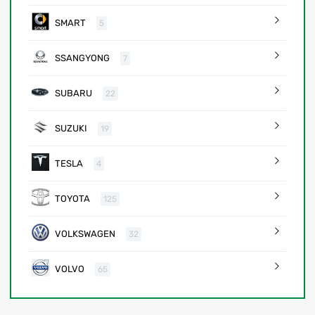
SMART
5
SSANGYONG
7
SUBARU
22
SUZUKI
19
TESLA
4
TOYOTA
125
VOLKSWAGEN
32
VOLVO
65