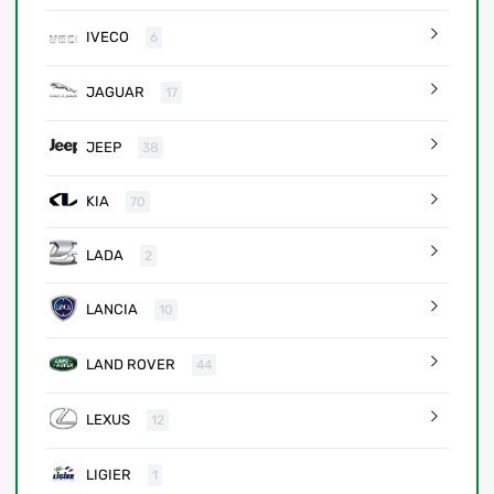
IVECO
6
JAGUAR
17
JEEP
38
KIA
70
LADA
2
LANCIA
10
LAND ROVER
44
LEXUS
12
LIGIER
1