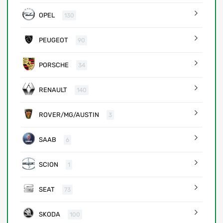
OPEL
130
PEUGEOT
90
PORSCHE
34
RENAULT
140
ROVER/MG/AUSTIN
3
SAAB
6
SCION
1
SEAT
73
SKODA
100