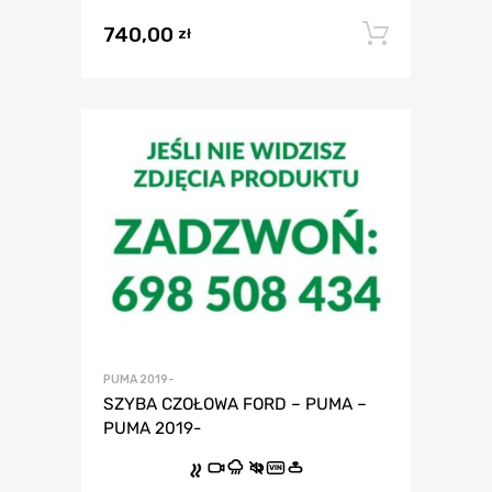
740,00
Dodaj 
zł
PUMA 2019-
SZYBA CZOŁOWA FORD – PUMA –
PUMA 2019-
VIN