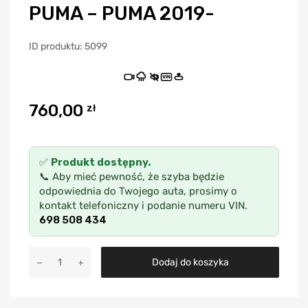
PUMA – PUMA 2019-
ID produktu: 5099
VIN
760,00
zł
✅
Produkt dostępny.
📞 Aby mieć pewność, że szyba będzie
odpowiednia do Twojego auta, prosimy o
kontakt telefoniczny i podanie numeru VIN.
698 508 434
A
Dodaj do koszyka
l
t
e