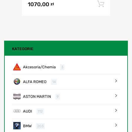
1070,00
Dodaj 
zł
KATEGORIE
Akcesoria/Chemia
3
ALFA ROMEO
14
ASTON MARTIN
9
AUDI
112
BMW
203