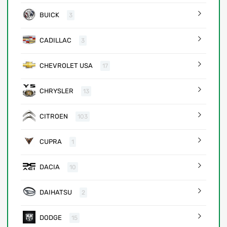
BUICK
3
CADILLAC
3
CHEVROLET USA
17
CHRYSLER
13
CITROEN
103
CUPRA
1
DACIA
10
DAIHATSU
2
DODGE
15