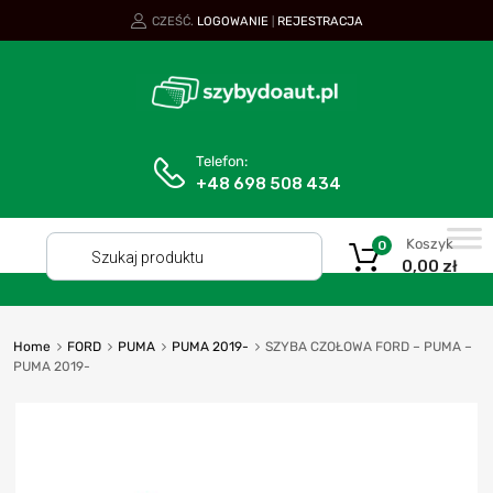
CZEŚĆ.
LOGOWANIE
REJESTRACJA
|
Telefon:
+48 698 508 434
Koszyk
0
0,00
zł
Home
FORD
PUMA
PUMA 2019-
SZYBA CZOŁOWA FORD – PUMA –
PUMA 2019-