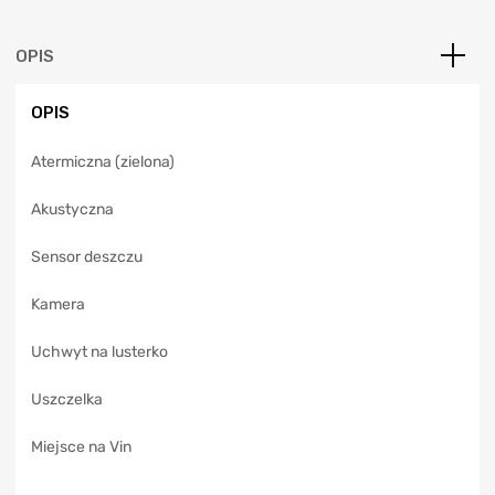
r
n
a
OPIS
t
i
OPIS
v
e
Atermiczna (zielona)
:
Akustyczna
Sensor deszczu
Kamera
Uchwyt na lusterko
Uszczelka
Miejsce na Vin