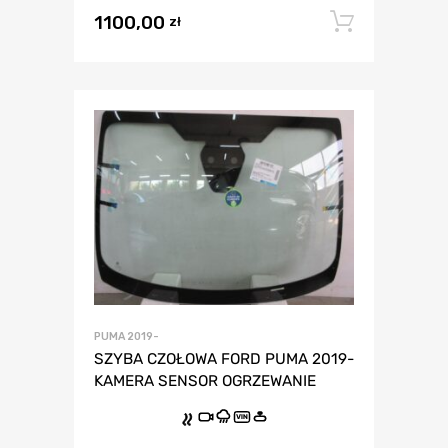
1100,00
Dodaj 
zł
PUMA 2019-
SZYBA CZOŁOWA FORD PUMA 2019-
KAMERA SENSOR OGRZEWANIE
VIN