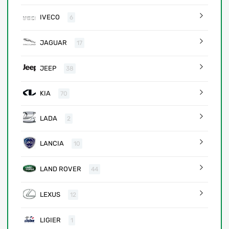
IVECO
6
JAGUAR
17
JEEP
38
KIA
70
LADA
2
LANCIA
10
LAND ROVER
44
LEXUS
12
LIGIER
1