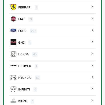
FERRARI
1
FIAT
71
FORD
227
GMC
1
HONDA
46
HUMMER
1
HYUNDAI
69
INFINITI
4
ISUZU
3