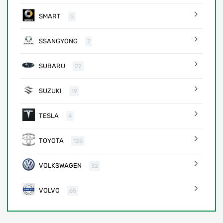
SMART
5
SSANGYONG
7
SUBARU
22
SUZUKI
19
TESLA
4
TOYOTA
125
VOLKSWAGEN
32
VOLVO
65