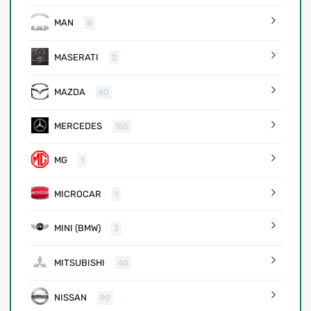
MAN
8
MASERATI
2
MAZDA
60
MERCEDES
155
MG
1
MICROCAR
1
MINI (BMW)
2
MITSUBISHI
40
NISSAN
90