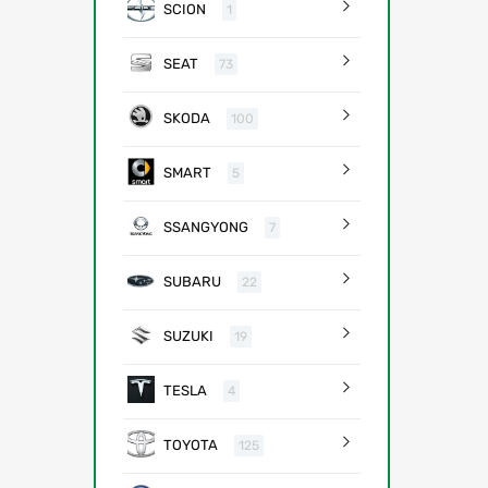
SCION
1
SEAT
73
SKODA
100
SMART
5
SSANGYONG
7
SUBARU
22
SUZUKI
19
TESLA
4
TOYOTA
125