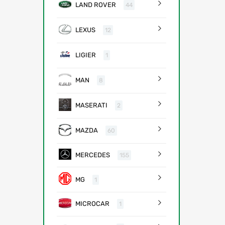
LAND ROVER
44
LEXUS
12
LIGIER
1
MAN
8
MASERATI
2
MAZDA
60
MERCEDES
155
MG
1
MICROCAR
1