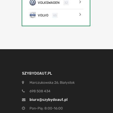
VOLKSWAGEN
32
VOLVO
65
SZYBYDOAUT.PL
Marczukowska 26, Białystok
698 508 434
biuro@szybydoaut.pl
Pon-Pią: 8:00-16:00