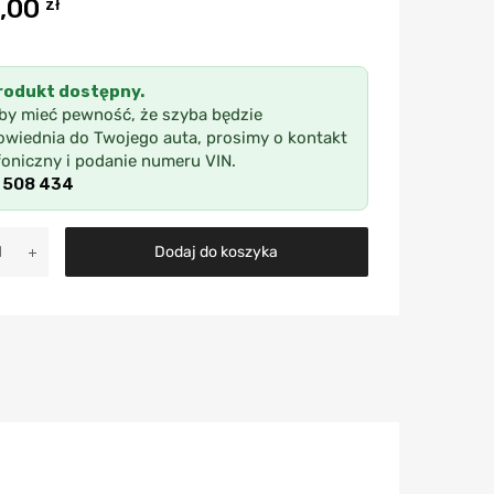
,00
zł
rodukt dostępny.
by mieć pewność, że szyba będzie
wiednia do Twojego auta, prosimy o kontakt
foniczny i podanie numeru VIN.
 508 434
A
Dodaj do koszyka
l
t
e
r
n
a
t
i
v
e
: