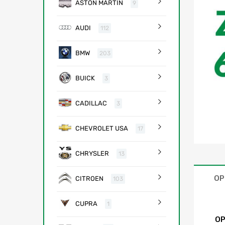
ASTON MARTIN
9
AUDI
112
BMW
203
BUICK
3
CADILLAC
3
CHEVROLET USA
17
CHRYSLER
13
OP
CITROEN
103
CUPRA
1
OP