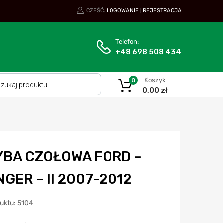
CZEŚĆ.
LOGOWANIE
REJESTRACJA
|
Telefon:
+48 698 508 434
Koszyk
0
0,00
zł
YBA CZOŁOWA FORD –
GER – II 2007-2012
duktu: 5104