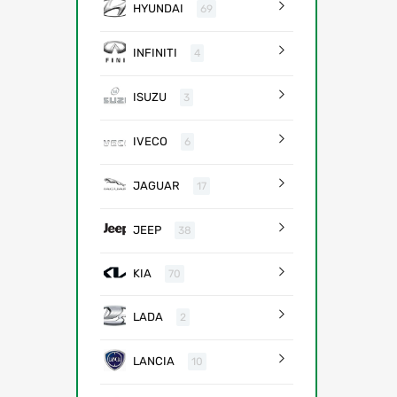
HYUNDAI
69
INFINITI
4
ISUZU
3
IVECO
6
JAGUAR
17
JEEP
38
KIA
70
LADA
2
LANCIA
10