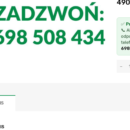
490
✅
P
📞 A
odpo
tele
698
IS
IS