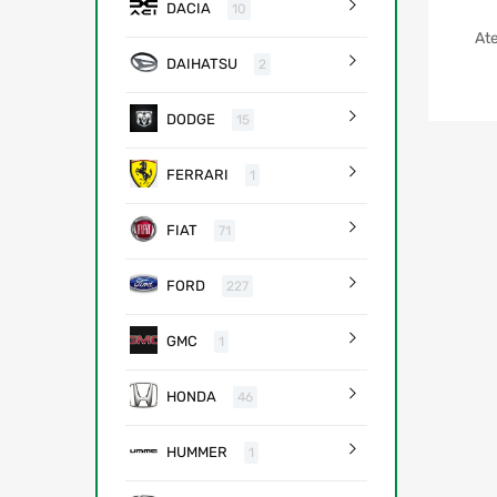
DACIA
10
Ate
DAIHATSU
2
DODGE
15
FERRARI
1
FIAT
71
FORD
227
GMC
1
HONDA
46
HUMMER
1