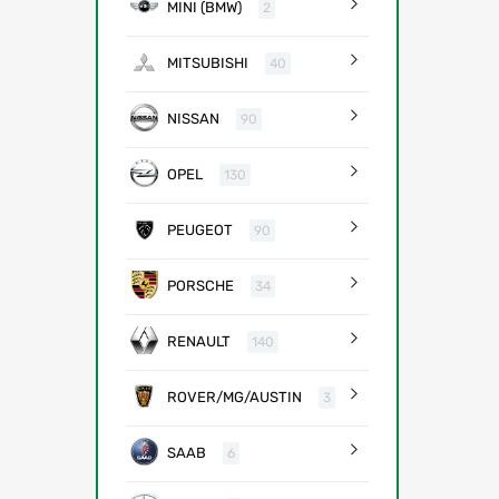
MINI (BMW)
2
MITSUBISHI
40
NISSAN
90
OPEL
130
PEUGEOT
90
PORSCHE
34
RENAULT
140
ROVER/MG/AUSTIN
3
SAAB
6