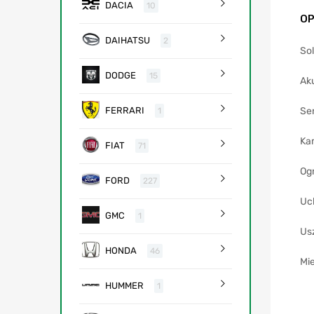
DACIA
10
OP
DAIHATSU
2
So
DODGE
15
Ak
Se
FERRARI
1
Ka
FIAT
71
Og
FORD
227
Uc
GMC
1
Us
HONDA
46
Mie
HUMMER
1