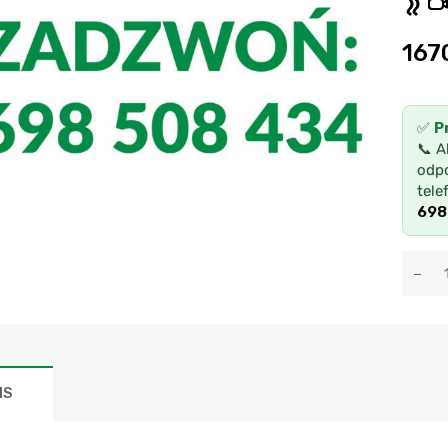
167
✅
P
📞 A
odpo
tele
698
IS