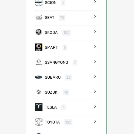
SCION
1
SEAT
73
SKODA
100
SMART
5
SSANGYONG
7
SUBARU
22
SUZUKI
19
TESLA
4
TOYOTA
125