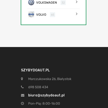
VOLKSWAGEN
32
VOLVO
65
SZYBYDOAUT.PL
Marczukowska 26, Białystok
698 508 434
biuro@szybydoaut.pl
Pon-Pią: 8:00-16:00