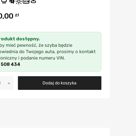
VIN
0,00
zł
rodukt dostępny.
by mieć pewność, że szyba będzie
wiednia do Twojego auta, prosimy o kontakt
foniczny i podanie numeru VIN.
 508 434
A
Dodaj do koszyka
l
t
e
r
n
a
t
i