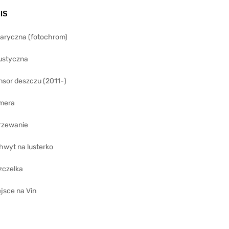
IS
laryczna (fotochrom)
ustyczna
nsor deszczu (2011-)
mera
rzewanie
hwyt na lusterko
zczelka
jsce na Vin