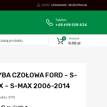
CZEŚĆ.
LOGOWANIE
REJESTRACJA
|
Telefon:
+48 698 508 434
Koszyk
0
0,00
zł
YBA CZOŁOWA FORD – S-
X – S-MAX 2006-2014
uktu: 5112