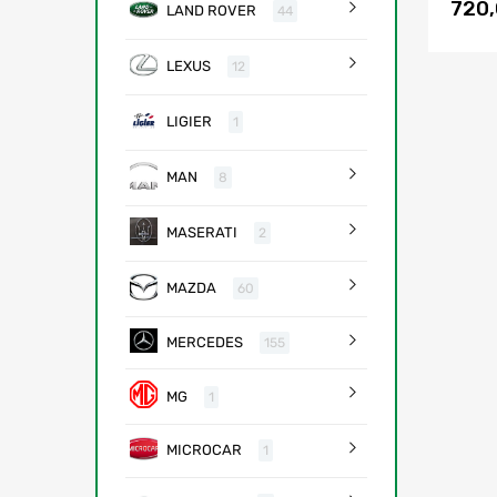
720
LAND ROVER
44
LEXUS
12
LIGIER
1
MAN
8
MASERATI
2
MAZDA
60
MERCEDES
155
MG
1
MICROCAR
1