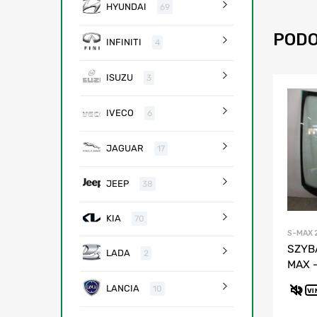
HYUNDAI
69
PODO
INFINITI
4
ISUZU
3
IVECO
6
JAGUAR
17
JEEP
38
KIA
70
S-MAX 
SZYB
LADA
2
MAX 
LANCIA
10
VI