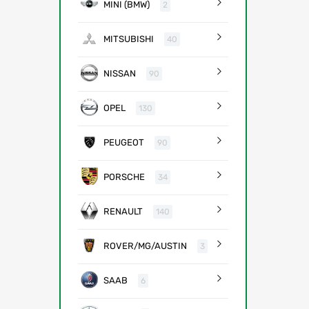
MINI (BMW)
2
MITSUBISHI
40
NISSAN
90
OPEL
130
PEUGEOT
90
PORSCHE
34
RENAULT
140
ROVER/MG/AUSTIN
3
SAAB
6