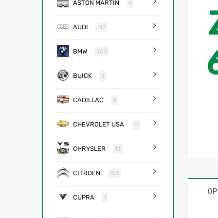
ASTON MARTIN
9
AUDI
112
BMW
203
BUICK
3
CADILLAC
3
CHEVROLET USA
17
CHRYSLER
13
CITROEN
103
OP
CUPRA
1