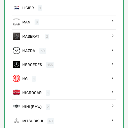
LIGIER
1
MAN
8
MASERATI
2
MAZDA
60
MERCEDES
155
MG
1
MICROCAR
1
MINI (BMW)
2
MITSUBISHI
40