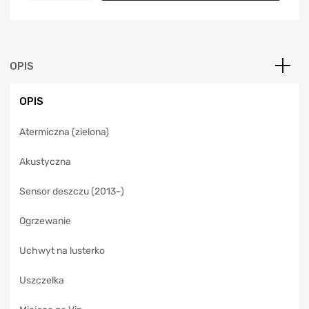
t
e
r
n
a
OPIS
t
i
OPIS
v
e
Atermiczna (zielona)
:
Akustyczna
Sensor deszczu (2013-)
Ogrzewanie
Uchwyt na lusterko
Uszczelka