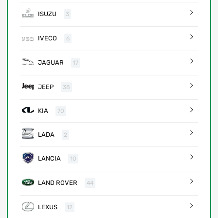
ISUZU
3
IVECO
6
JAGUAR
17
JEEP
38
KIA
70
LADA
2
LANCIA
10
LAND ROVER
44
LEXUS
12