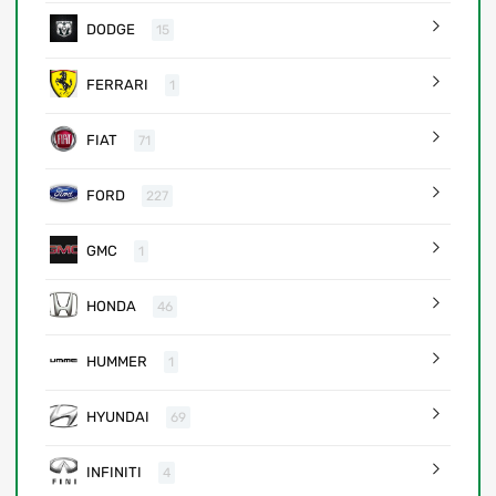
DODGE
15
FERRARI
1
FIAT
71
FORD
227
GMC
1
HONDA
46
HUMMER
1
HYUNDAI
69
INFINITI
4