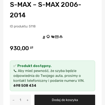
S-MAX – S-MAX 2006-
2014
ID produktu: 5118
VIN
930,00
zł
✅
Produkt dostępny.
📞 Aby mieć pewność, że szyba będzie
odpowiednia do Twojego auta, prosimy o
kontakt telefoniczny i podanie numeru VIN.
698 508 434
A
Dodaj do koszyka
l