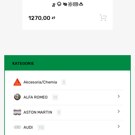
VIN
1270,00
Dodaj 
zł
KATEGORIE
Akcesoria/Chemia
3
ALFA ROMEO
14
ASTON MARTIN
9
AUDI
112