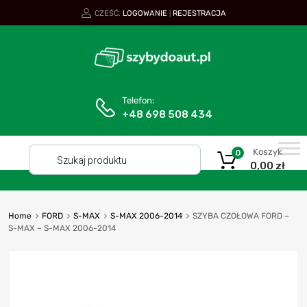
CZEŚĆ.
LOGOWANIE
REJESTRACJA
|
Telefon:
+48 698 508 434
Koszyk
0
0,00
zł
Home
FORD
S-MAX
S-MAX 2006-2014
SZYBA CZOŁOWA FORD –
S-MAX – S-MAX 2006-2014