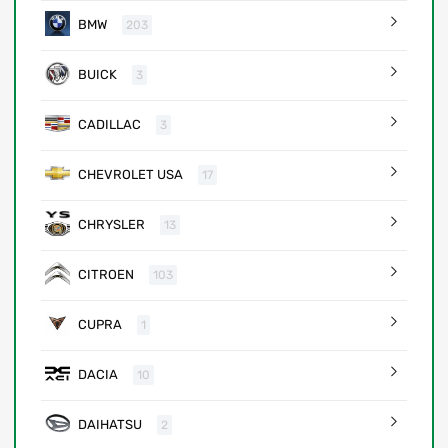
BMW
203
BUICK
3
CADILLAC
3
CHEVROLET USA
17
CHRYSLER
13
CITROEN
103
CUPRA
1
DACIA
10
DAIHATSU
2