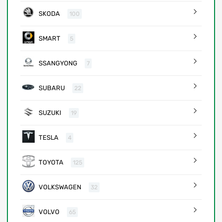
SKODA
100
SMART
5
SSANGYONG
7
SUBARU
22
SUZUKI
19
TESLA
4
TOYOTA
125
VOLKSWAGEN
32
VOLVO
65