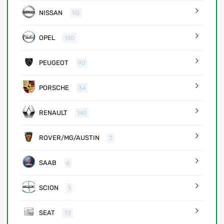
NISSAN
90
OPEL
130
PEUGEOT
90
PORSCHE
34
RENAULT
140
ROVER/MG/AUSTIN
3
SAAB
6
SCION
1
SEAT
73