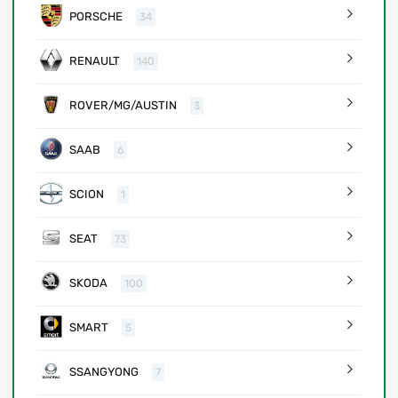
PORSCHE
34
RENAULT
140
ROVER/MG/AUSTIN
3
SAAB
6
SCION
1
SEAT
73
SKODA
100
SMART
5
SSANGYONG
7