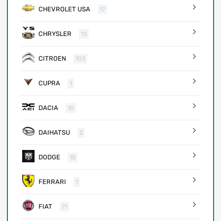
CHEVROLET USA
17
CHRYSLER
13
CITROEN
103
CUPRA
1
DACIA
10
DAIHATSU
2
DODGE
15
FERRARI
1
FIAT
71