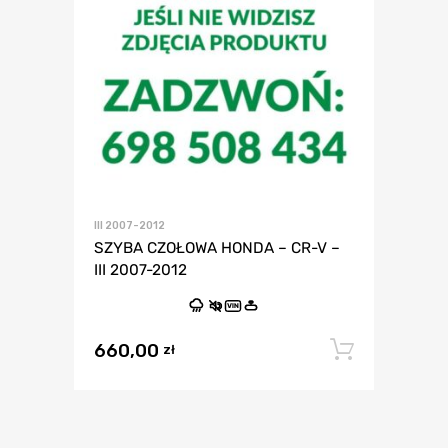
III 2007-2012
SZYBA CZOŁOWA HONDA – CR-V –
III 2007-2012
VIN
660,00
Dodaj 
zł