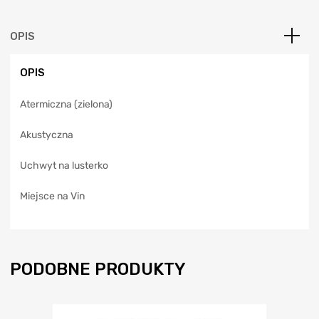
r
n
a
OPIS
t
i
OPIS
v
e
Atermiczna (zielona)
:
Akustyczna
Uchwyt na lusterko
Miejsce na Vin
PODOBNE PRODUKTY