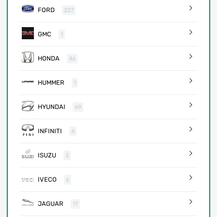
FORD
227
GMC
1
HONDA
46
HUMMER
1
HYUNDAI
69
INFINITI
4
ISUZU
3
IVECO
6
JAGUAR
17