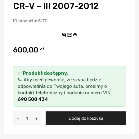
CR-V – III 2007-2012
ID produktu: 5170
VIN
600,00
zł
✅
Produkt dostępny.
📞 Aby mieć pewność, że szyba będzie
odpowiednia do Twojego auta, prosimy o
kontakt telefoniczny i podanie numeru VIN.
698 508 434
A
Dodaj do koszyka
l
t
e