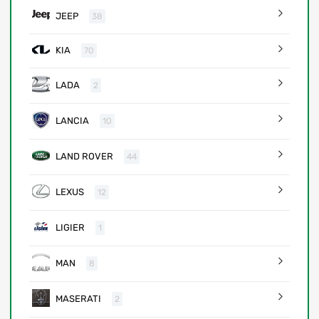
JEEP
38
KIA
70
LADA
2
LANCIA
10
LAND ROVER
44
LEXUS
12
LIGIER
1
MAN
8
MASERATI
2