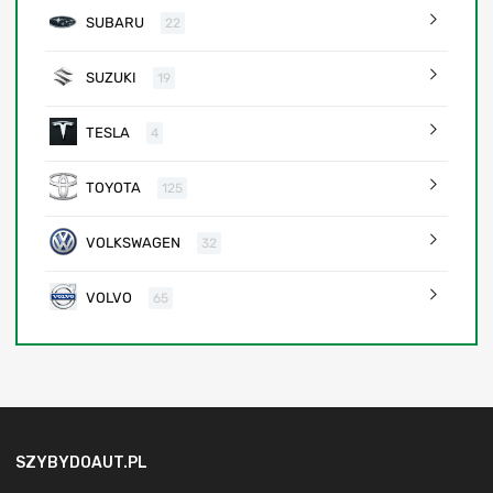
SUBARU
22
SUZUKI
19
TESLA
4
TOYOTA
125
VOLKSWAGEN
32
VOLVO
65
SZYBYDOAUT.PL