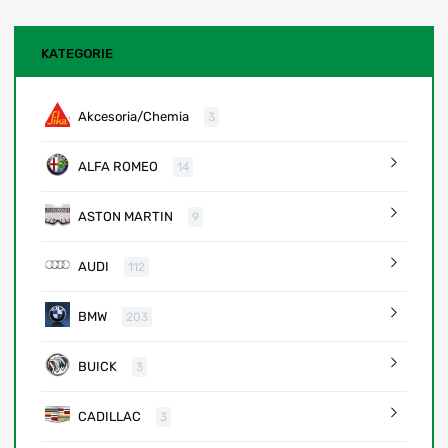
KATEGORIE
Akcesoria/Chemia
3
ALFA ROMEO
14
ASTON MARTIN
9
AUDI
112
BMW
203
BUICK
3
CADILLAC
3