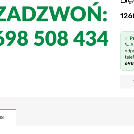
126
✅
P
📞 A
odpo
tele
698
IS