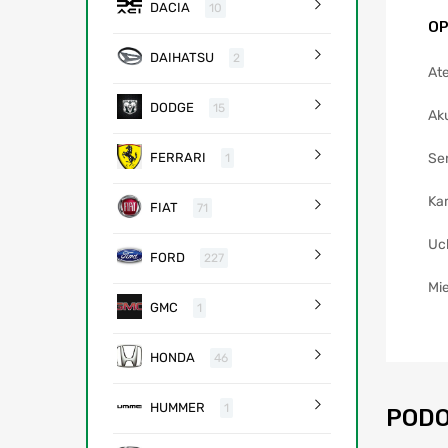
DACIA
10
OP
DAIHATSU
2
Ate
DODGE
15
Ak
Se
FERRARI
1
Ka
FIAT
71
Uc
FORD
227
Mie
GMC
1
HONDA
46
HUMMER
1
PODO