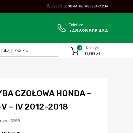
CZEŚĆ.
LOGOWANIE
REJESTRACJA
|
Telefon:
+48 698 508 434
Koszyk
0
0,00
zł
YBA CZOŁOWA HONDA –
V – IV 2012-2018
duktu: 5258