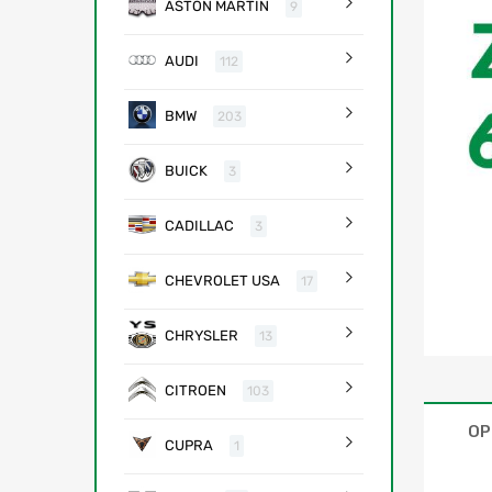
ASTON MARTIN
9
AUDI
112
BMW
203
BUICK
3
CADILLAC
3
CHEVROLET USA
17
CHRYSLER
13
CITROEN
103
OP
CUPRA
1