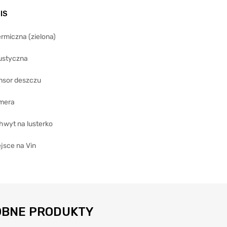
IS
rmiczna (zielona)
ustyczna
nsor deszczu
mera
hwyt na lusterko
jsce na Vin
BNE PRODUKTY