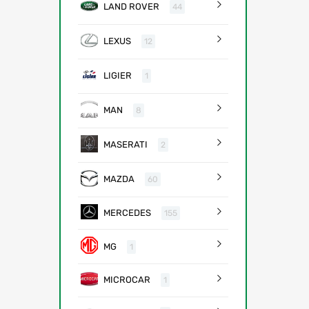
LAND ROVER
44
LEXUS
12
LIGIER
1
MAN
8
MASERATI
2
MAZDA
60
MERCEDES
155
MG
1
MICROCAR
1