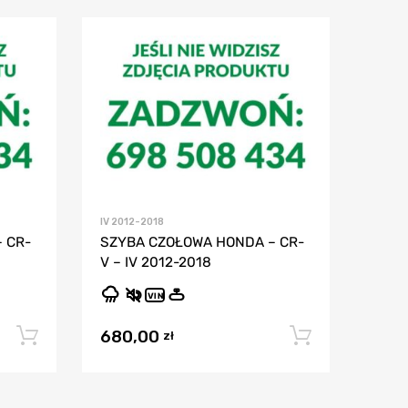
IV 2012-2018
 CR-
SZYBA CZOŁOWA HONDA – CR-
V – IV 2012-2018
VIN
680,00
Dodaj do koszyka
Dodaj do
zł