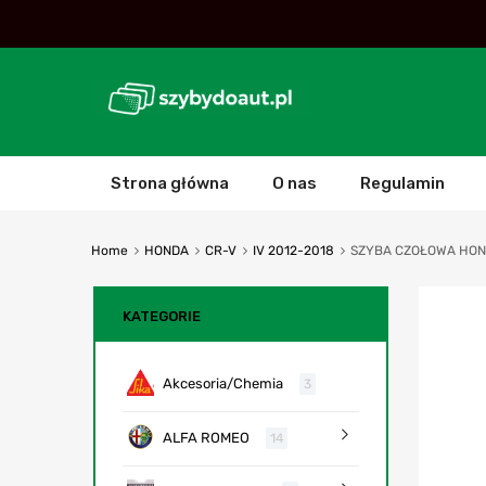
Strona główna
O nas
Regulamin
Home
HONDA
CR-V
IV 2012-2018
SZYBA CZOŁOWA HOND
KATEGORIE
Akcesoria/Chemia
3
ALFA ROMEO
14