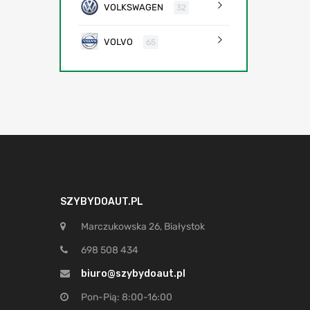
VOLKSWAGEN
32
VOLVO
65
SZYBYDOAUT.PL
Marczukowska 26, Białystok
698 508 434
biuro@szybydoaut.pl
Pon-Pią: 8:00-16:00