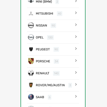
MINI (BMW)
2
MITSUBISHI
40
NISSAN
90
OPEL
130
PEUGEOT
90
PORSCHE
34
RENAULT
140
ROVER/MG/AUSTIN
3
SAAB
6