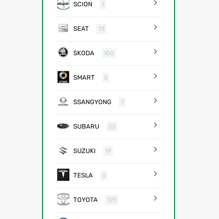
SCION
1
SEAT
73
SKODA
100
SMART
5
SSANGYONG
7
SUBARU
22
SUZUKI
19
TESLA
4
TOYOTA
125