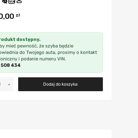
VIN
0,00
zł
rodukt dostępny.
by mieć pewność, że szyba będzie
wiednia do Twojego auta, prosimy o kontakt
foniczny i podanie numeru VIN.
 508 434
A
Dodaj do koszyka
l
t
e
r
n
a
t
i