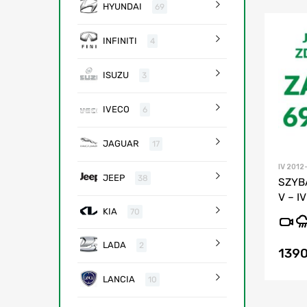
HYUNDAI
69
INFINITI
4
ISUZU
3
IVECO
6
JAGUAR
17
IV 2012
JEEP
38
SZYB
V – I
KIA
70
LADA
2
139
LANCIA
10