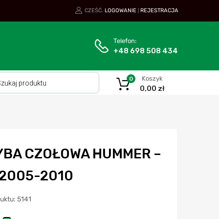
CZEŚĆ.
LOGOWANIE
REJESTRACJA
|
Telefon:
+48 698 508 434
Koszyk
0
0,00
zł
YBA CZOŁOWA HUMMER –
 2005-2010
uktu: 5141