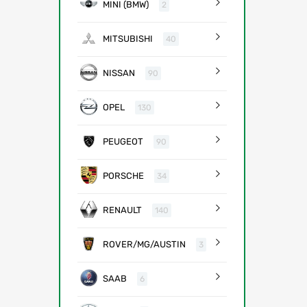
MINI (BMW)
2
MITSUBISHI
40
NISSAN
90
OPEL
130
PEUGEOT
90
PORSCHE
34
RENAULT
140
ROVER/MG/AUSTIN
3
SAAB
6