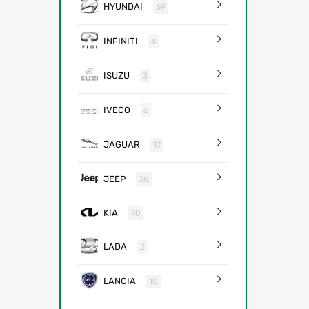
HYUNDAI
69
INFINITI
4
ISUZU
3
IVECO
6
JAGUAR
17
JEEP
38
KIA
70
LADA
2
LANCIA
10