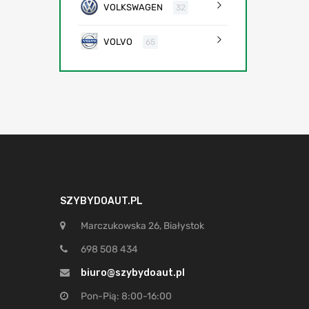
VOLKSWAGEN
32
VOLVO
65
SZYBYDOAUT.PL
Marczukowska 26, Białystok
698 508 434
biuro@szybydoaut.pl
Pon-Pią: 8:00-16:00