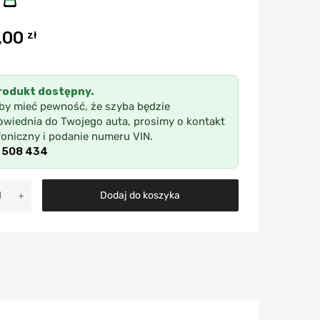
,00
zł
rodukt dostępny.
by mieć pewność, że szyba będzie
wiednia do Twojego auta, prosimy o kontakt
foniczny i podanie numeru VIN.
 508 434
A
Dodaj do koszyka
l
t
e
r
n
a
t
i