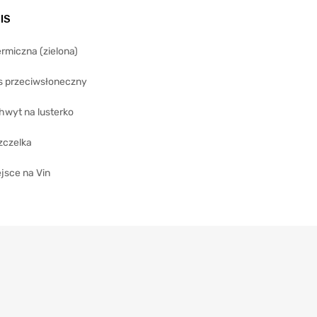
IS
rmiczna (zielona)
s przeciwsłoneczny
hwyt na lusterko
zczelka
jsce na Vin