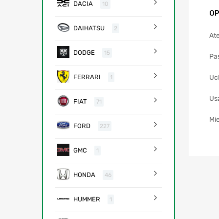
DACIA
10
OP
DAIHATSU
2
Ate
DODGE
15
Pa
Uc
FERRARI
1
Us
FIAT
71
Mie
FORD
227
GMC
1
HONDA
46
HUMMER
1