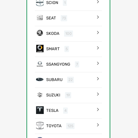
SCION
1
SEAT
73
SKODA
100
SMART
5
SSANGYONG
7
SUBARU
22
SUZUKI
19
TESLA
4
TOYOTA
125