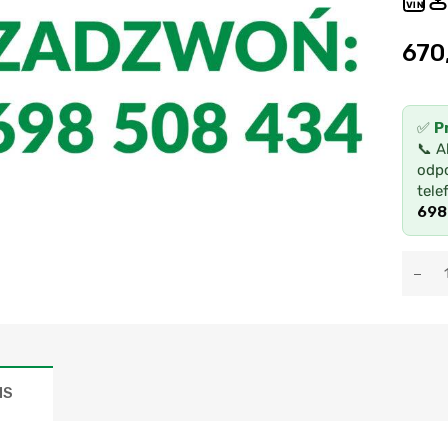
VIN
670
✅
P
📞 A
odpo
tele
698
IS