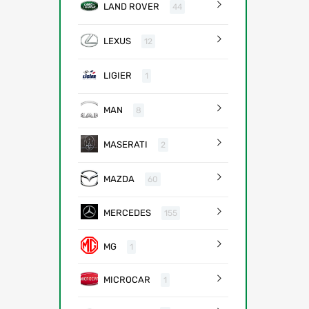
LAND ROVER
44
LEXUS
12
LIGIER
1
MAN
8
MASERATI
2
MAZDA
60
MERCEDES
155
MG
1
MICROCAR
1