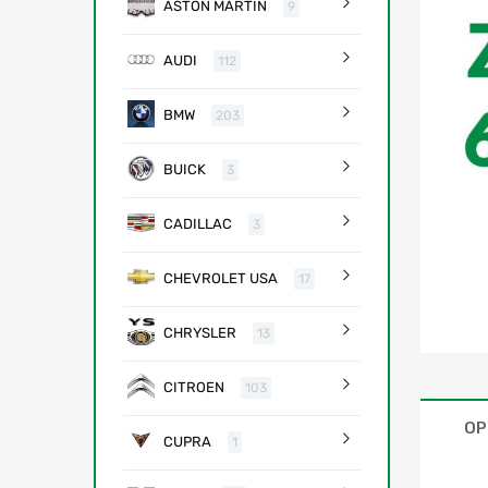
ASTON MARTIN
9
AUDI
112
BMW
203
BUICK
3
CADILLAC
3
CHEVROLET USA
17
CHRYSLER
13
CITROEN
103
OP
CUPRA
1