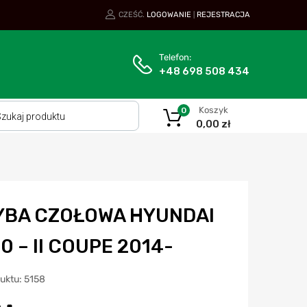
CZEŚĆ.
LOGOWANIE
REJESTRACJA
|
Telefon:
+48 698 508 434
Koszyk
0
0,00
zł
YBA CZOŁOWA HYUNDAI
20 – II COUPE 2014-
duktu: 5158