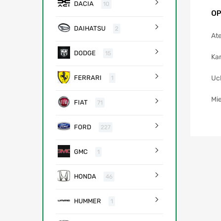
DACIA
10
OP
DAIHATSU
2
Ate
DODGE
15
Ka
Uc
FERRARI
1
Mie
FIAT
71
FORD
227
GMC
1
HONDA
46
HUMMER
1