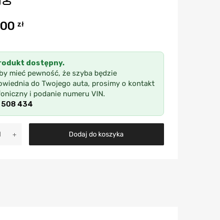
,00
zł
rodukt dostępny.
by mieć pewność, że szyba będzie
wiednia do Twojego auta, prosimy o kontakt
foniczny i podanie numeru VIN.
 508 434
A
Dodaj do koszyka
l
t
e
r
n
a
t
i