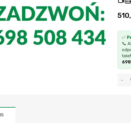
VIN
510
✅
P
📞 A
odpo
tele
698
IS