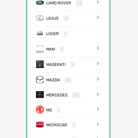
LAND ROVER
44
LEXUS
12
LIGIER
1
MAN
8
MASERATI
2
MAZDA
60
MERCEDES
155
MG
1
MICROCAR
1