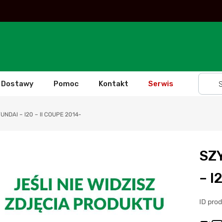
Dostawy
Pomoc
Kontakt
Serwis
DAI – I20 – II COUPE 2014-
SZ
– I
ID pro