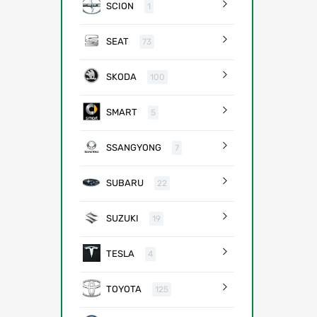
SCION
1
SEAT
73
SKODA
100
SMART
5
SSANGYONG
7
SUBARU
22
SUZUKI
19
TESLA
4
TOYOTA
125