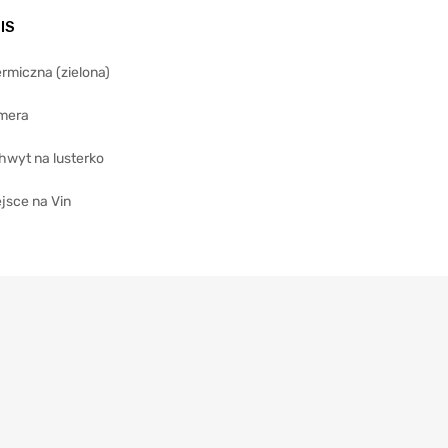
IS
rmiczna (zielona)
mera
hwyt na lusterko
jsce na Vin