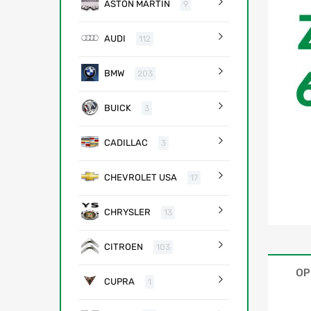
ASTON MARTIN
9
AUDI
112
BMW
203
BUICK
3
CADILLAC
3
CHEVROLET USA
17
CHRYSLER
13
CITROEN
103
OP
CUPRA
1