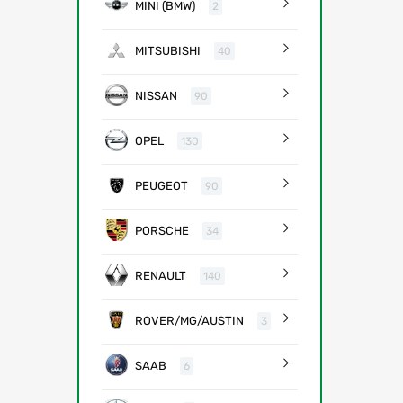
MINI (BMW)
2
MITSUBISHI
40
NISSAN
90
OPEL
130
PEUGEOT
90
PORSCHE
34
RENAULT
140
ROVER/MG/AUSTIN
3
SAAB
6