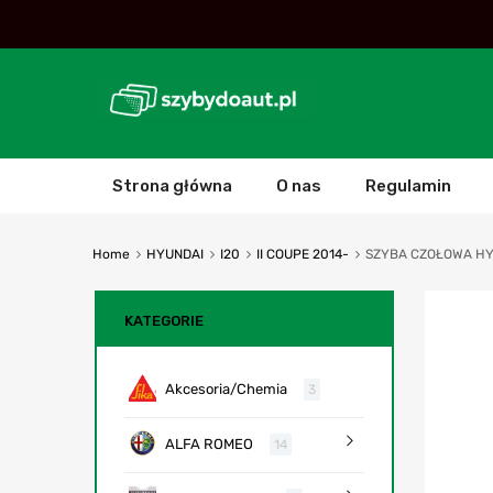
Strona główna
O nas
Regulamin
Home
HYUNDAI
I20
II COUPE 2014-
SZYBA CZOŁOWA HYUN
KATEGORIE
Akcesoria/Chemia
3
ALFA ROMEO
14