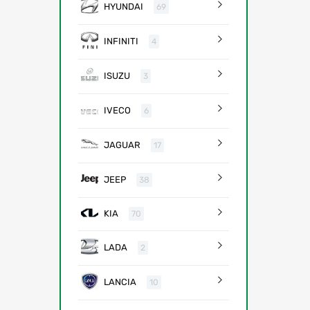
HYUNDAI
69
INFINITI
4
ISUZU
3
IVECO
6
JAGUAR
17
JEEP
38
KIA
70
LADA
2
LANCIA
10