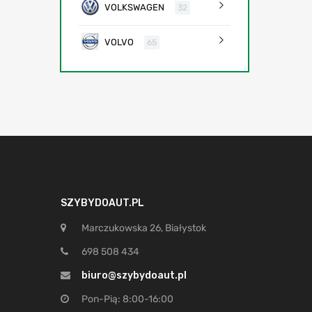
VOLKSWAGEN
32
VOLVO
65
SZYBYDOAUT.PL
Marczukowska 26, Białystok
698 508 434
biuro@szybydoaut.pl
Pon-Pią: 8:00-16:00