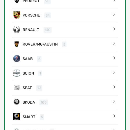
PEUGEOT
90
PORSCHE
34
RENAULT
140
ROVER/MG/AUSTIN
3
SAAB
6
SCION
1
SEAT
73
SKODA
100
SMART
5