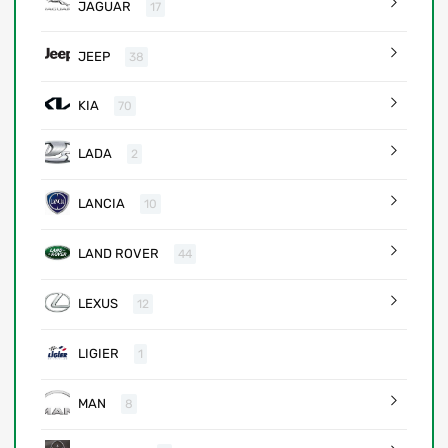
JAGUAR
17
JEEP
38
KIA
70
LADA
2
LANCIA
10
LAND ROVER
44
LEXUS
12
LIGIER
1
MAN
8