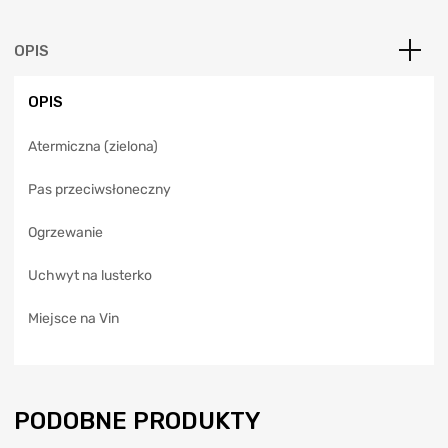
r
n
a
OPIS
t
i
OPIS
v
e
Atermiczna (zielona)
:
Pas przeciwsłoneczny
Ogrzewanie
Uchwyt na lusterko
Miejsce na Vin
PODOBNE PRODUKTY