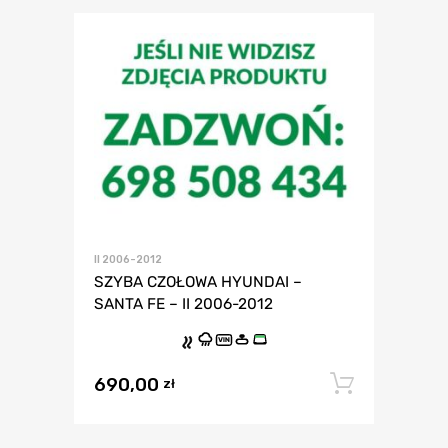
II 2006-2012
SZYBA CZOŁOWA HYUNDAI –
SANTA FE – II 2006-2012
VIN
690,00
Dodaj 
zł