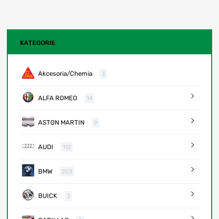
KATEGORIE
Akcesoria/Chemia
3
ALFA ROMEO
14
ASTON MARTIN
9
AUDI
112
BMW
203
BUICK
3