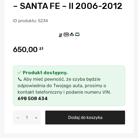
– SANTA FE – II 2006-2012
ID produktu: 5234
VIN
650,00
zł
✅
Produkt dostępny.
📞 Aby mieć pewność, że szyba będzie
odpowiednia do Twojego auta, prosimy o
kontakt telefoniczny i podanie numeru VIN.
698 508 434
A
Dodaj do koszyka
l
t
e