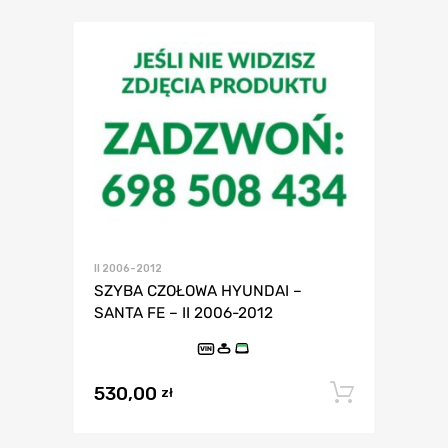
II 2006-2012
SZYBA CZOŁOWA HYUNDAI –
SANTA FE – II 2006-2012
VIN
530,00
Dodaj 
zł