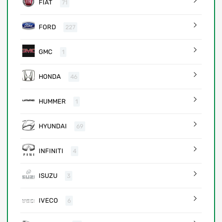
FIAT
71
FORD
227
GMC
1
HONDA
46
HUMMER
1
HYUNDAI
69
INFINITI
4
ISUZU
3
IVECO
6