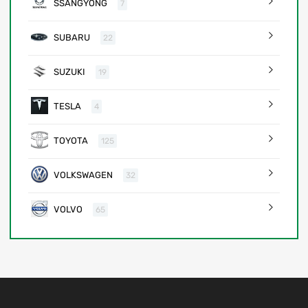
SSANGYONG
7
SUBARU
22
SUZUKI
19
TESLA
4
TOYOTA
125
VOLKSWAGEN
32
VOLVO
65