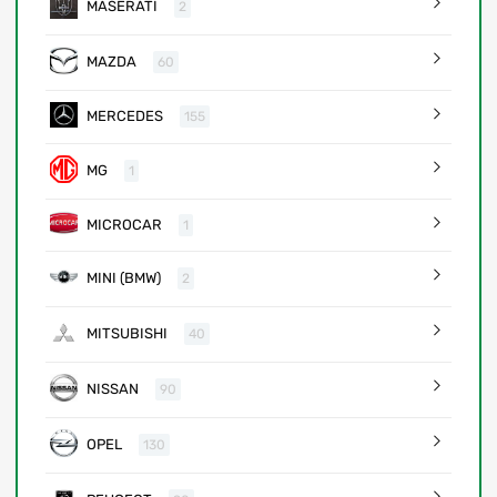
MASERATI
2
MAZDA
60
MERCEDES
155
MG
1
MICROCAR
1
MINI (BMW)
2
MITSUBISHI
40
NISSAN
90
OPEL
130