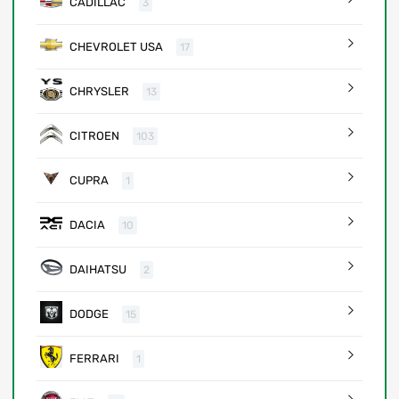
CADILLAC
3
CHEVROLET USA
17
CHRYSLER
13
CITROEN
103
CUPRA
1
DACIA
10
DAIHATSU
2
DODGE
15
FERRARI
1