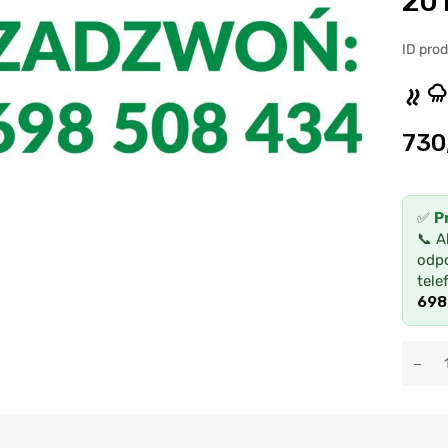
20
ID pro
730
✅
P
📞 A
odpo
tele
698