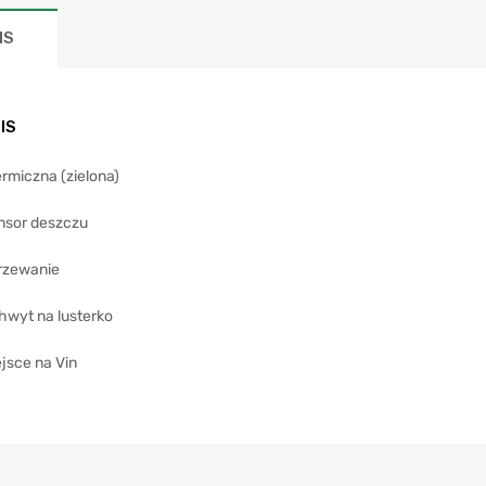
IS
IS
rmiczna (zielona)
nsor deszczu
rzewanie
hwyt na lusterko
jsce na Vin