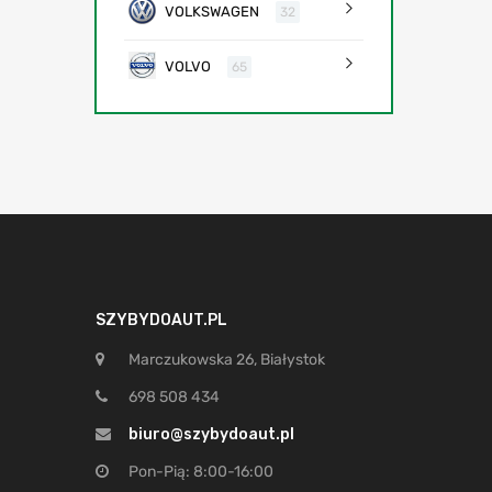
VOLKSWAGEN
32
VOLVO
65
SZYBYDOAUT.PL
Marczukowska 26, Białystok
698 508 434
biuro@szybydoaut.pl
Pon-Pią: 8:00-16:00