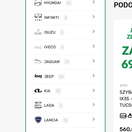
HYUNDAI
PODO
69
INFINITI
4
ISUZU
3
IVECO
6
JAGUAR
17
JEEP
38
2010-
KIA
70
SZYB
IX35 
TUCS
LADA
2
VIN
LANCIA
10
560