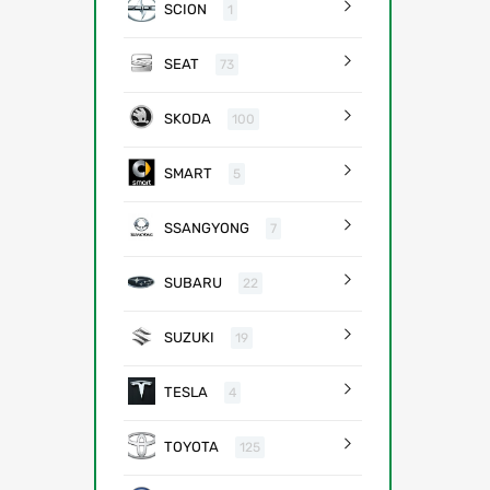
SCION
1
SEAT
73
SKODA
100
SMART
5
SSANGYONG
7
SUBARU
22
SUZUKI
19
TESLA
4
TOYOTA
125