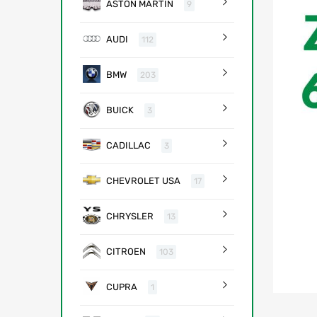
ASTON MARTIN
9
AUDI
112
BMW
203
BUICK
3
CADILLAC
3
CHEVROLET USA
17
CHRYSLER
13
CITROEN
103
CUPRA
1