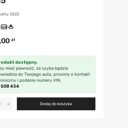
15
duktu: 5222
VIN
,00
zł
rodukt dostępny.
by mieć pewność, że szyba będzie
wiednia do Twojego auta, prosimy o kontakt
foniczny i podanie numeru VIN.
 508 434
A
Dodaj do koszyka
l
t
e
r