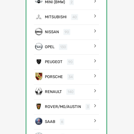
MINI (BMW)
2
MITSUBISHI
40
NISSAN
90
OPEL
130
PEUGEOT
90
PORSCHE
34
RENAULT
140
ROVER/MG/AUSTIN
3
SAAB
6