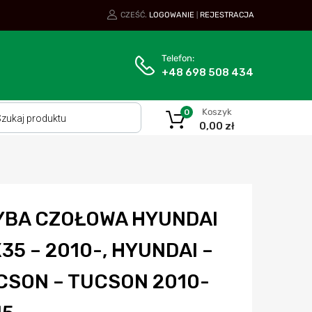
CZEŚĆ.
LOGOWANIE
REJESTRACJA
|
Telefon:
+48 698 508 434
Koszyk
0
0,00
zł
YBA CZOŁOWA HYUNDAI
X35 – 2010-, HYUNDAI –
CSON – TUCSON 2010-