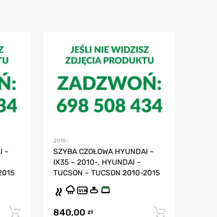
2010-
 –
SZYBA CZOŁOWA HYUNDAI –
IX35 – 2010-, HYUNDAI –
2015
TUCSON – TUCSON 2010-2015
VIN
840,00
Dodaj do koszyka
Dodaj do
zł