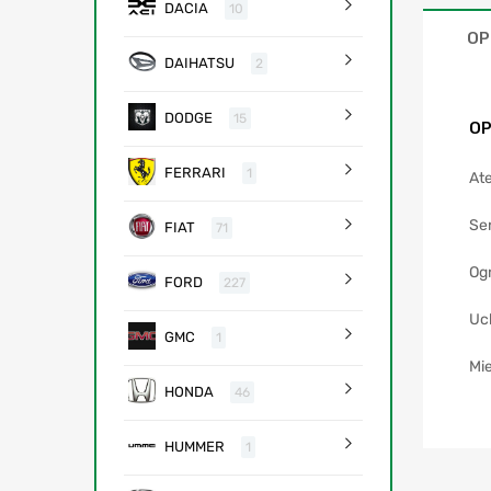
DACIA
10
OP
DAIHATSU
2
DODGE
15
OP
FERRARI
1
Ate
Se
FIAT
71
Og
FORD
227
Uc
GMC
1
Mie
HONDA
46
HUMMER
1