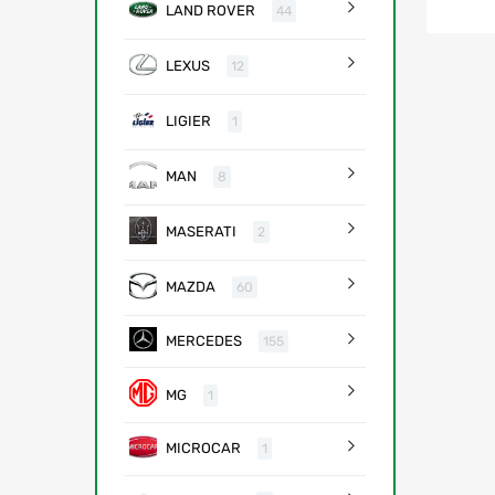
LAND ROVER
44
LEXUS
12
LIGIER
1
MAN
8
MASERATI
2
MAZDA
60
MERCEDES
155
MG
1
MICROCAR
1